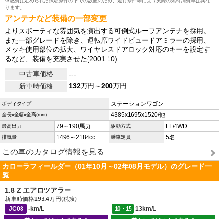
※燃費は定められた試験条件の下での数値のため、走行条件等により実際の燃料消費率は異な
ります。
アンテナなど装備の一部変更
よりスポーティな雰囲気を演出する可倒式ルーフアンテナを採用。
また一部グレードを除き、運転席ワイドビュードアミラーの採用、
メッキ使用部位の拡大、ワイヤレスドアロック対応のキーを設定す
るなど、装備を充実させた(2001.10)
中古車価格
---
132
万円～
200
万円
新車時価格
ステーションワゴン
ボディタイプ
4385x1695x1520/他
全長x全幅x全高(mm)
79～190馬力
FF/4WD
最高出力
駆動方式
1496～2184cc
5名
排気量
乗車定員
この車のカタログ情報を見る
カローラフィールダー（01年10月～02年08月モデル）のグレード一
覧
1.8 Z エアロツアラー
新車時価格
193.4
万円(税抜)
JC08
-km/L
10・15
13km/L