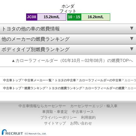
ホンダ
フィット
JC08
15.2km/L
10・15
16.2km/L
トヨタの他の車の燃費情報
他のメーカーの燃費ランキング
ボディタイプ別燃費ランキング
▲カローラフィールダー（01年10月～02年08月）の燃費TOPへ
中古車トップ
中古車メーカー一覧
トヨタの中古車
カローラフィールダーの中古車
カローラ
中古車トップ
燃費ランキング
トヨタの燃費ランキング
カローラフィールダーの燃費
カロー
中古車情報ならカーセンサー
カーセンサーエッジ・輸入車
車買取・車査定
中古車リース
プライバシーポリシー
利用規約
サイトマップ
お問い合わせ