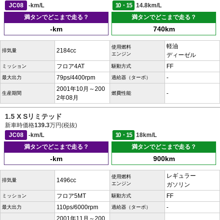
JC08
-km/L
10・15
14.8km/L
満タンでどこまで走る？
満タンでどこまで走る？
-km
740km
軽油
使用燃料
2184cc
排気量
エンジン
ディーゼル
フロア4AT
FF
ミッション
駆動方式
79ps/4400rpm
-
最大出力
過給器（ターボ）
2001年10月～200
-
生産期間
燃費性能
2年08月
1.5 X Sリミテッド
新車時価格
139.3
万円(税抜)
JC08
-km/L
10・15
18km/L
満タンでどこまで走る？
満タンでどこまで走る？
-km
900km
レギュラー
使用燃料
1496cc
排気量
エンジン
ガソリン
フロア5MT
FF
ミッション
駆動方式
110ps/6000rpm
-
最大出力
過給器（ターボ）
2001年11月～200