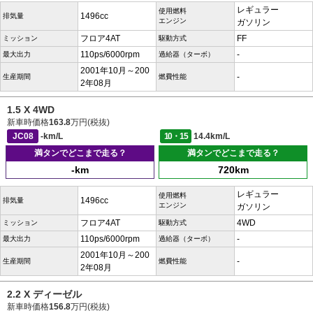
レギュラー
使用燃料
1496cc
排気量
エンジン
ガソリン
フロア4AT
FF
ミッション
駆動方式
110ps/6000rpm
-
最大出力
過給器（ターボ）
2001年10月～200
-
生産期間
燃費性能
2年08月
1.5 X 4WD
新車時価格
163.8
万円(税抜)
JC08
-km/L
10・15
14.4km/L
満タンでどこまで走る？
満タンでどこまで走る？
-km
720km
レギュラー
使用燃料
1496cc
排気量
エンジン
ガソリン
フロア4AT
4WD
ミッション
駆動方式
110ps/6000rpm
-
最大出力
過給器（ターボ）
2001年10月～200
-
生産期間
燃費性能
2年08月
2.2 X ディーゼル
新車時価格
156.8
万円(税抜)