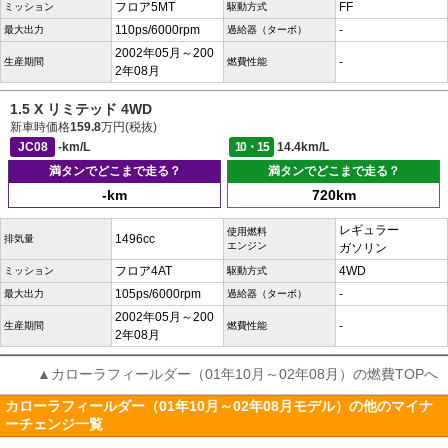
フロア5MT
FF
ミッション
駆動方式
110ps/6000rpm
-
最大出力
過給器（ターボ）
2002年05月～200
-
生産期間
燃費性能
2年08月
1.5 X リミテッド 4WD
新車時価格
159.8
万円(税抜)
JC08
-km/L
10・15
14.4km/L
満タンでどこまで走る？
満タンでどこまで走る？
-km
720km
レギュラー
使用燃料
1496cc
排気量
エンジン
ガソリン
フロア4AT
4WD
ミッション
駆動方式
105ps/6000rpm
-
最大出力
過給器（ターボ）
2002年05月～200
-
生産期間
燃費性能
2年08月
▲カローラフィールダー（01年10月～02年08月）の燃費TOPへ
カローラフィールダー（01年10月～02年08月モデル）の他のマイナ
ーチェンジ一覧