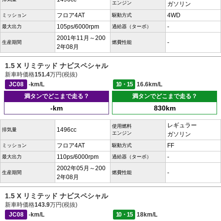
エンジン
ガソリン
フロア4AT
4WD
ミッション
駆動方式
105ps/6000rpm
-
最大出力
過給器（ターボ）
2001年11月～200
-
生産期間
燃費性能
2年08月
1.5 X リミテッド ナビスペシャル
新車時価格
151.4
万円(税抜)
JC08
-km/L
10・15
16.6km/L
満タンでどこまで走る？
満タンでどこまで走る？
-km
830km
レギュラー
使用燃料
1496cc
排気量
エンジン
ガソリン
フロア4AT
FF
ミッション
駆動方式
110ps/6000rpm
-
最大出力
過給器（ターボ）
2002年05月～200
-
生産期間
燃費性能
2年08月
1.5 X リミテッド ナビスペシャル
新車時価格
143.9
万円(税抜)
JC08
-km/L
10・15
18km/L