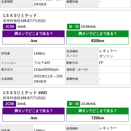
-
生産期間
燃費性能
2年08月
1.5 X Sリミテッド
新車時価格
146.8
万円(税抜)
JC08
-km/L
10・15
16.6km/L
満タンでどこまで走る？
満タンでどこまで走る？
-km
830km
レギュラー
使用燃料
1496cc
排気量
エンジン
ガソリン
フロア4AT
FF
ミッション
駆動方式
110ps/6000rpm
-
最大出力
過給器（ターボ）
2001年11月～200
-
生産期間
燃費性能
2年08月
1.5 X Sリミテッド 4WD
新車時価格
166.8
万円(税抜)
JC08
-km/L
10・15
14.4km/L
満タンでどこまで走る？
満タンでどこまで走る？
-km
720km
レギュラー
使用燃料
1496cc
排気量