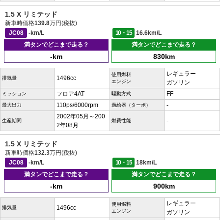
1.5 X リミテッド
新車時価格
139.8
万円(税抜)
JC08
-km/L
10・15
16.6km/L
満タンでどこまで走る？
満タンでどこまで走る？
-km
830km
レギュラー
使用燃料
1496cc
排気量
エンジン
ガソリン
フロア4AT
FF
ミッション
駆動方式
110ps/6000rpm
-
最大出力
過給器（ターボ）
2002年05月～200
-
生産期間
燃費性能
2年08月
1.5 X リミテッド
新車時価格
132.3
万円(税抜)
JC08
-km/L
10・15
18km/L
満タンでどこまで走る？
満タンでどこまで走る？
-km
900km
レギュラー
使用燃料
1496cc
排気量
エンジン
ガソリン