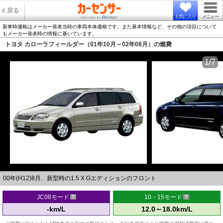
戻る
お気に入り
メニュー
新車時価格はメーカー発表当時の車両本体価格です。また基本情報など、その他の項目について
もメーカー発表時の情報に基いています。
トヨタ カローラフィールダー（01年10月～02年08月）の燃費
1/7
00年(H12)8月、新型時の1.5 X Gエディションのフロント
JC08モード
10・15モード
-km/L
12.0～18.0km/L