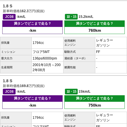
1.8 S
新車時価格
162.3
万円(税抜)
JC08
-km/L
10・15
15.2km/L
満タンでどこまで走る？
満タンでどこまで走る？
-km
760km
レギュラー
使用燃料
1794cc
排気量
エンジン
ガソリン
フロア5MT
FF
ミッション
駆動方式
136ps/6000rpm
-
最大出力
過給器（ターボ）
2001年10月～200
-
生産期間
燃費性能
2年08月
1.8 S
新車時価格
169.8
万円(税抜)
JC08
-km/L
10・15
15km/L
満タンでどこまで走る？
満タンでどこまで走る？
-km
750km
レギュラー
使用燃料
1794cc
排気量
エンジン
ガソリン
フロア4AT
FF
ミッション
駆動方式