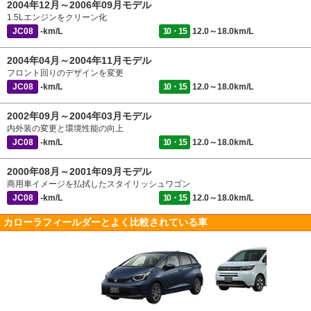
2004年12月～2006年09月モデル
1.5Lエンジンをクリーン化
JC08
-km/L
10・15
12.0～18.0km/L
2004年04月～2004年11月モデル
フロント回りのデザインを変更
JC08
-km/L
10・15
12.0～18.0km/L
2002年09月～2004年03月モデル
内外装の変更と環境性能の向上
JC08
-km/L
10・15
12.0～18.0km/L
2000年08月～2001年09月モデル
商用車イメージを払拭したスタイリッシュワゴン
JC08
-km/L
10・15
12.0～18.0km/L
カローラフィールダーとよく比較されている車