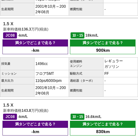
2001年10月～200
-
生産期間
燃費性能
2年08月
1.5 X
新車時価格
136.3
万円(税抜)
JC08
-km/L
10・15
18km/L
満タンでどこまで走る？
満タンでどこまで走る？
-km
900km
レギュラー
使用燃料
1496cc
排気量
エンジン
ガソリン
フロア5MT
FF
ミッション
駆動方式
110ps/6000rpm
-
最大出力
過給器（ターボ）
2001年10月～200
-
生産期間
燃費性能
2年08月
1.5 X
新車時価格
143.8
万円(税抜)
JC08
-km/L
10・15
16.6km/L
満タンでどこまで走る？
満タンでどこまで走る？
-km
830km