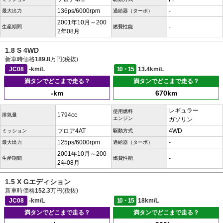
136ps/6000rpm
-
最大出力
過給器（ターボ）
2001年10月～200
-
生産期間
燃費性能
2年08月
1.8 S 4WD
新車時価格
189.8
万円(税抜)
JC08
-km/L
10・15
13.4km/L
満タンでどこまで走る？
満タンでどこまで走る？
-km
670km
レギュラー
使用燃料
1794cc
排気量
エンジン
ガソリン
フロア4AT
4WD
ミッション
駆動方式
125ps/6000rpm
-
最大出力
過給器（ターボ）
2001年10月～200
-
生産期間
燃費性能
2年08月
1.5 X Gエディション
新車時価格
152.3
万円(税抜)
JC08
-km/L
10・15
18km/L
満タンでどこまで走る？
満タンでどこまで走る？