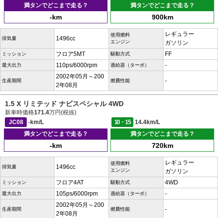
満タンでどこまで走る？
満タンでどこまで走る？
-km
900km
レギュラー
使用燃料
1496cc
排気量
エンジン
ガソリン
フロア5MT
FF
ミッション
駆動方式
110ps/6000rpm
-
最大出力
過給器（ターボ）
2002年05月～200
-
生産期間
燃費性能
2年08月
1.5 X リミテッド ナビスペシャル 4WD
新車時価格
171.4
万円(税抜)
JC08
-km/L
10・15
14.4km/L
満タンでどこまで走る？
満タンでどこまで走る？
-km
720km
レギュラー
使用燃料
1496cc
排気量
エンジン
ガソリン
フロア4AT
4WD
ミッション
駆動方式
105ps/6000rpm
-
最大出力
過給器（ターボ）
2002年05月～200
-
生産期間
燃費性能
2年08月