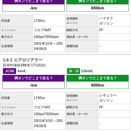
満タンでどこまで走る？
満タンでどこまで走る？
-km
650km
ハイオク
使用燃料
1795cc
排気量
エンジン
ガソリン
フロア6MT
FF
ミッション
駆動方式
190ps/7600rpm
-
最大出力
過給器（ターボ）
2001年10月～200
-
生産期間
燃費性能
2年08月
1.8 Z エアロツアラー
新車時価格
199.8
万円(税抜)
JC08
-km/L
10・15
12km/L
満タンでどこまで走る？
満タンでどこまで走る？
-km
600km
レギュラー
使用燃料
1795cc
排気量
エンジン
ガソリン
フロア4AT
FF
ミッション
駆動方式
190ps/7600rpm
-
最大出力
過給器（ターボ）
2001年10月～200
-
生産期間
燃費性能
2年08月