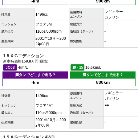
-km
900km
レギュラー
使用燃料
1496cc
排気量
エンジン
ガソリン
フロア5MT
FF
ミッション
駆動方式
110ps/6000rpm
-
最大出力
過給器（ターボ）
2001年10月～200
-
生産期間
燃費性能
2年08月
1.5 X Gエディション
新車時価格
159.8
万円(税抜)
JC08
-km/L
10・15
16.6km/L
満タンでどこまで走る？
満タンでどこまで走る？
-km
830km
レギュラー
使用燃料
1496cc
排気量
エンジン
ガソリン
フロア4AT
FF
ミッション
駆動方式
110ps/6000rpm
-
最大出力
過給器（ターボ）
2001年10月～200
-
生産期間
燃費性能
2年08月
1.5 X Gエディション 4WD