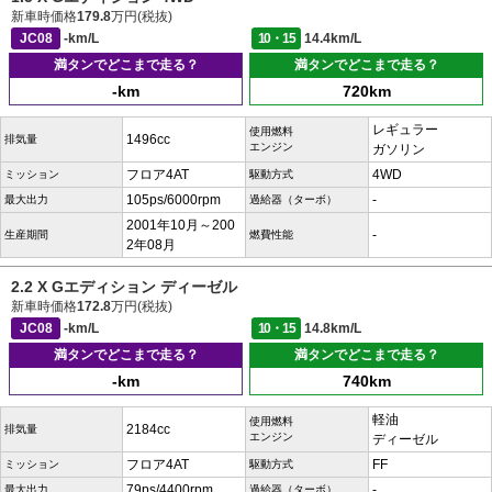
新車時価格
179.8
万円(税抜)
JC08
-km/L
10・15
14.4km/L
満タンでどこまで走る？
満タンでどこまで走る？
-km
720km
レギュラー
使用燃料
1496cc
排気量
エンジン
ガソリン
フロア4AT
4WD
ミッション
駆動方式
105ps/6000rpm
-
最大出力
過給器（ターボ）
2001年10月～200
-
生産期間
燃費性能
2年08月
2.2 X Gエディション ディーゼル
新車時価格
172.8
万円(税抜)
JC08
-km/L
10・15
14.8km/L
満タンでどこまで走る？
満タンでどこまで走る？
-km
740km
軽油
使用燃料
2184cc
排気量
エンジン
ディーゼル
フロア4AT
FF
ミッション
駆動方式
79ps/4400rpm
-
最大出力
過給器（ターボ）