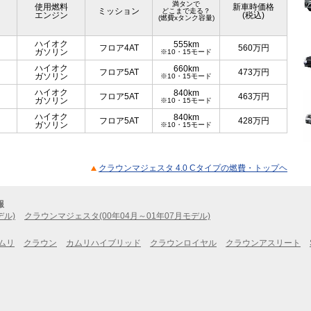
満タンで
使用燃料
新車時価格
ミッション
どこまで走る？
エンジン
(税込)
(燃費xタンク容量)
ハイオク
555km
フロア4AT
560
万円
ガソリン
※10・15モード
ハイオク
660km
フロア5AT
473
万円
ガソリン
※10・15モード
ハイオク
840km
フロア5AT
463
万円
ガソリン
※10・15モード
ハイオク
840km
フロア5AT
428
万円
ガソリン
※10・15モード
クラウンマジェスタ 4.0 Cタイプの燃費・トップヘ
報
デル)
クラウンマジェスタ(00年04月～01年07月モデル)
ムリ
クラウン
カムリハイブリッド
クラウンロイヤル
クラウンアスリート