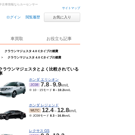
車・中古車情報ならカーセンサー
サイトマップ
ログイン
閲覧履歴
お気に入り
車買取
お役立ち記事
クラウンマジェスタ 4.0 Cタイプの燃費
>
クラウンマジェスタ 4.0 Cタイプの燃費
クラウンマジェスタとよく比較されている
車
ホンダ エリシオン
7.8
9.9
JC08
～
km/L
※ 10・15モード
8
～
10.2
km/L
ホンダ レジェンド
12.4
12.8
WLTC
～
km/L
※ JC08モード
8.3
～
16.8
km/L
レクサス GS