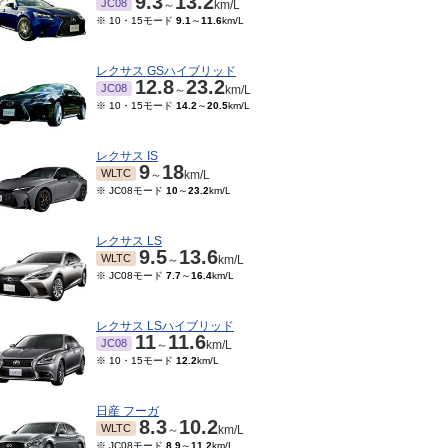
9.3
13.2
JC08
～
km/L
※ 10・15モード
9.1
～
11.6
km/L
レクサス GSハイブリッド
12.8
23.2
JC08
～
km/L
※ 10・15モード
14.2
～
20.5
km/L
レクサス IS
9
18
WLTC
～
km/L
※ JC08モード
10
～
23.2
km/L
レクサス LS
9.5
13.6
WLTC
～
km/L
※ JC08モード
7.7
～
16.4
km/L
レクサス LSハイブリッド
11
11.6
JC08
～
km/L
※ 10・15モード
12.2
km/L
日産 フーガ
8.3
10.2
WLTC
～
km/L
※ JC08モード
8.9
～
11.2
km/L