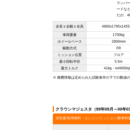
ランバ
ードなど
だが、4
全長 x 全幅 x 全高
4900x1795x145
車両重量
1700kg
ホイールベース
2800mm
駆動方式
FR
ミッション位置
フロア
最小回転半径
5.5m
最大トルク
41kg・m/4000r
※ 燃費情報は定められた試験条件の下での数値
クラウンマジェスタ（99年09月～00年
排気量/使用燃料・エンジン/ミッション/新車時