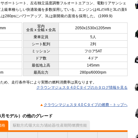
ーサポートシート、左右独立温度調整フルオートエアコン、電動リアサンシェ
上級車種らしい快適装備を多数採用している。エンジンは4LのV8と3Lの直6
Lは280psにパワーアップ、3Lは新開発の直墳を採用した。 (1999.9)
室内
5mm
2050x1530x1205mm
全長 x 全幅 x 全高
乗車定員
5人
シート配列
2列
ミッション
フロア5AT
ドア数
4ドア
最低地上高
145mm
pm
最高出力
280ps/6000rpm
のため、走行条件等により実際の燃料消費率は異なります。
クラウンマジェスタ 4.0 Cタイプのカタログ情報を見る
クラウンマジェスタ 4.0 Cタイプの燃費・トップヘ
03月モデル）の他のグレード
価格
駆動方式/最大出力/過給器/生産期間/燃費性能