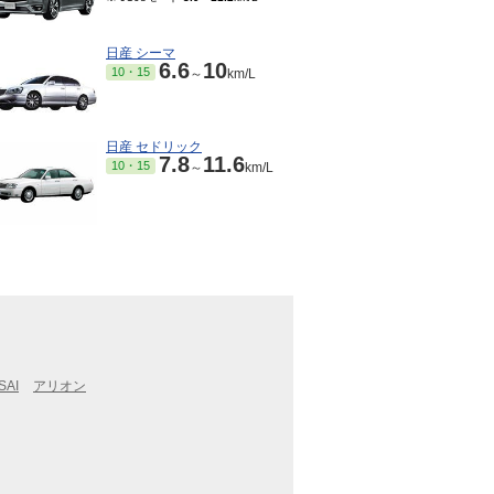
日産 シーマ
6.6
10
10・15
～
km/L
日産 セドリック
7.8
11.6
10・15
～
km/L
SAI
アリオン