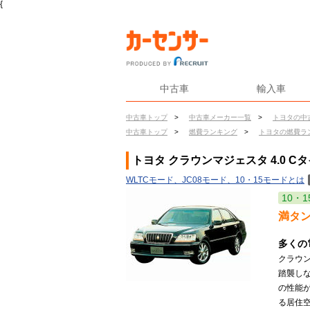
{
中古車
輸入車
中古車トップ
>
中古車メーカー一覧
>
トヨタの中
中古車トップ
>
燃費ランキング
>
トヨタの燃費ラ
トヨタ クラウンマジェスタ 4.0 C
WLTCモード、JC08モード、10・15モードとは
10・1
満タ
多くの
クラウ
踏襲し
の性能
る居住