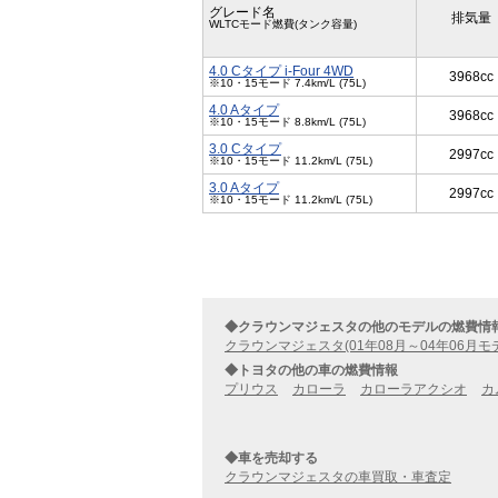
グレード名
排気量
WLTCモード燃費(タンク容量)
4.0 Cタイプ i-Four 4WD
3968cc
※10・15モード 7.4km/L (75L)
4.0 Aタイプ
3968cc
※10・15モード 8.8km/L (75L)
3.0 Cタイプ
2997cc
※10・15モード 11.2km/L (75L)
3.0 Aタイプ
2997cc
※10・15モード 11.2km/L (75L)
◆クラウンマジェスタの他のモデルの燃費情
クラウンマジェスタ(01年08月～04年06月モ
◆トヨタの他の車の燃費情報
プリウス
カローラ
カローラアクシオ
カ
◆車を売却する
クラウンマジェスタの車買取・車査定