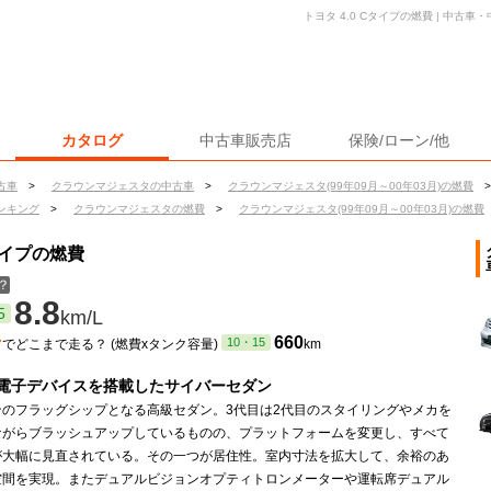
トヨタ 4.0 Cタイプの燃費 | 中古
カタログ
中古車販売店
保険/ローン/他
古車
>
クラウンマジェスタの中古車
>
クラウンマジェスタ(99年09月～00年03月)の燃費
>
ンキング
>
クラウンマジェスタの燃費
>
クラウンマジェスタ(99年09月～00年03月)の燃費
タイプの燃費
？
8.8
5
km/L
ン
660
10・15
でどこまで走る？ (燃費xタンク容量)
km
電子デバイスを搭載したサイバーセダン
ンのフラッグシップとなる高級セダン。3代目は2代目のスタイリングやメカを
ながらブラッシュアップしているものの、プラットフォームを変更し、すべて
が大幅に見直されている。その一つが居住性。室内寸法を拡大して、余裕のあ
空間を実現。またデュアルビジョンオプティトロンメーターや運転席デュアル