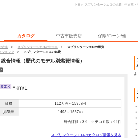
トヨタ スプリンターシエロの燃費 | 中古車
カタログ
中古車販売店
保険/ローン/他
中古車
>
スプリンターシエロの中古車
>
スプリンターシエロの燃費
ランキング
>
スプリンターシエロの燃費
・総合情報（歴代のモデル別燃費情報）
？
よ
-
JC08
km/L
価格
112万円～159万円
排気量
1498～1587cc
総合評価：
3.6
クチコミ数：
62
件
スプリンターシエロのカタログ情報を見る