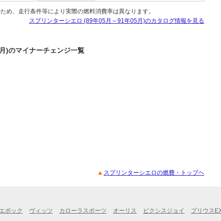
のため、走行条件等により実際の燃料消費率は異なります。
スプリンターシエロ (89年05月～91年05月)のカタログ情報を見る
05月)のマイナーチェンジ一覧
スプリンターシエロの燃費・トップヘ
エポック
ヴィッツ
カローラスポーツ
オーリス
ピクシスジョイ
プリウスE