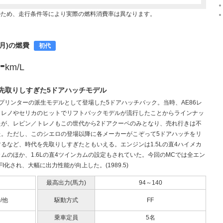
のため、走行条件等により実際の燃料消費率は異なります。
5月)の燃費
初代
-
km/L
先取りしすぎた5ドアハッチモデル
プリンターの派生モデルとして登場した5ドアハッチバック。当時、AE86レ
トレノやセリカのヒットでリフトバックモデルが流行したことからラインナッ
たが、レビン／トレノもこの世代から2ドアクーペのみとなり、売れ行きは不
た。ただし、このシエロの登場以降に各メーカーがこぞって5ドアハッチをリ
るなど、時代を先取りしすぎたともいえる。エンジンは1.5Lの直4ハイメカ
ムのほか、1.6Lの直4ツインカムの設定もされていた。今回のMCでは全エン
FI化され、大幅に出力性能が向上した。(1989.5)
最高出力(馬力)
94～140
0/他
駆動方式
FF
乗車定員
5名