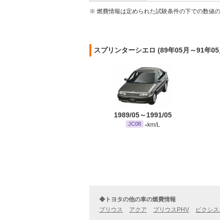
※ 燃費情報は定められた試験条件の下での数値
スプリンターシエロ (89年05月～91年
1989/05～1991/05
-
JC08
km/L
◆トヨタの他の車の燃費情報
プリウス
アクア
プリウスPHV
ピクシス