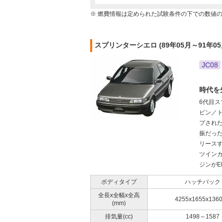
※ 燃費情報は定められた試験条件の下での数値
スプリンターシエロ (89年05月～91年0
JC08
時代を
6代目ス
ビン／
プされ
振だっ
リースす
ツインカ
ジンがE
ボディタイプ
ハッチバック
全長x全幅x全高
4255x1655x136
(mm)
排気量(cc)
1498～1587