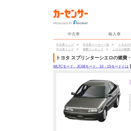
中古車
輸入車
中古車トップ
>
中古車メーカー一覧
>
トヨタの
中古車トップ
>
燃費ランキング
>
トヨタの燃費
トヨタ
スプリンターシエロ
の燃費
WLTCモード、JC08モード、10・15モードとは