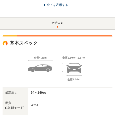
全てを表示する
クチコミ
基本スペック
全長4.26m
全高1.36m～1.37m
全幅1.66m
最高出力
94～140ps
燃費
-km/L
(10.15モード)