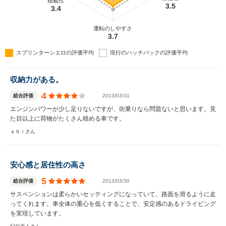
積載性
3.5
3.4
運転のしやすさ
3.7
スプリンターシエロの評価平均
現行のハッチバックの評価平均
収納力がある。
4
総合評価
2013/03/31
エンジンパワーが少し足りないですが、街乗りなら問題ないと思います。見
た目以上に荷物がたくさん積める車です。
ｓｈｉさん
安心感と居住性の高さ
5
総合評価
2013/03/30
サスペンションは柔らかいセッティングになっていて、路面を滑るように走
ってくれます。車全体の重心を低くすることで、安定感のあるドライビング
を実現しています。