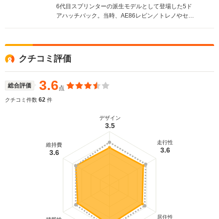
6代目スプリンターの派生モデルとして登場した5ド
アハッチバック。当時、AE86レビン／トレノやセリ
カのヒットでリフトバックモデルが流行したことか
らラインナップされたが、レビン／トレノもこの世
代から2ドアクーペのみとなり、売れ行きは不振だっ
た。ただし、このシエロの登場以降に各メーカーが
クチコミ評価
こぞって5ドアハッチをリリースするなど、時代を先
取りしすぎたともいえる。エンジンは1.5Lの直4ハイ
メカツインカムのほか、1.6Lの直4ツインカムの設定
3.6
総合評価
点
もされていた。今回のMCでは全エンジンがEFI化さ
れ、大幅に出力性能が向上した。(1989.5)
62
クチコミ件数
件
デザイン
3.5
走行性
維持費
3.6
3.6
居住性