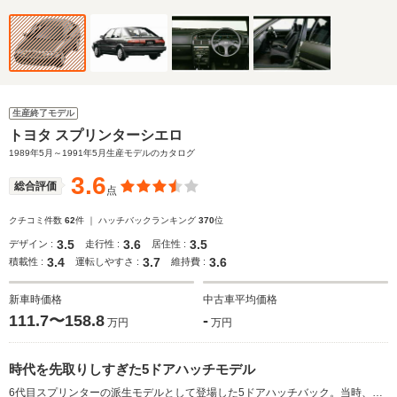
生産終了モデル
トヨタ スプリンターシエロ
1989年5月～1991年5月生産モデルのカタログ
3.6
総合評価
点
クチコミ件数
62
件 ｜ ハッチバックランキング
370
位
3.5
3.6
3.5
デザイン :
走行性 :
居住性 :
3.4
3.7
3.6
積載性 :
運転しやすさ :
維持費 :
新車時価格
中古車平均価格
111.7〜158.8
-
万円
万円
時代を先取りしすぎた5ドアハッチモデル
6代目スプリンターの派生モデルとして登場した5ドアハッチバック。当時、AE86レビン／トレノやセリカのヒットでリフトバックモデルが流行したことからラインナップされたが、レビン／トレノもこの世代から2ドアクーペのみとなり、売れ行きは不振だった。ただし、このシエロの登場以降に各メーカーがこぞって5ドアハッチをリリースするなど、時代を先取りしすぎたともいえる。エンジンは1.5Lの直4ハイメカツインカムのほか、1.6Lの直4ツインカムの設定もされていた。今回のMCでは全エンジンがEFI化され、大幅に出力性能が向上した。(1989.5)