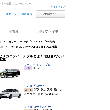
車・中古車情報ならカーセンサー
サイトマップ
ログイン
閲覧履歴
お気に入り
車買取
お役立ち記事
費
>
セリカコンバーチブル 2.0 タイプXの燃費
燃費
>
セリカコンバーチブル 2.0 タイプXの燃費
セリカコンバーチブルとよく比較されてい
る車
シボレー エクスプレス
JC08
-km/L
ホンダ アコード
22.8
23.8
WLTC
～
km/L
※ JC08モード
11.2
～
31.6
km/L
マツダ ロードスター