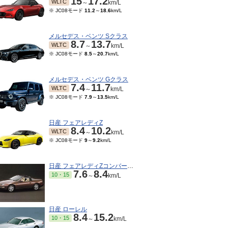
15
17.2
WLTC
～
km/L
※ JC08モード
11.2
～
18.6
km/L
メルセデス・ベンツ Sクラス
8.7
13.7
WLTC
～
km/L
※ JC08モード
8.5
～
20.7
km/L
メルセデス・ベンツ Gクラス
7.4
11.7
WLTC
～
km/L
※ JC08モード
7.9
～
13.5
km/L
日産 フェアレディZ
8.4
10.2
WLTC
～
km/L
※ JC08モード
9
～
9.2
km/L
日産 フェアレディZコンバーチブル
7.6
8.4
10・15
～
km/L
日産 ローレル
8.4
15.2
10・15
～
km/L