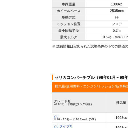
車両重量
1300kg
ホイールベース
2535mm
駆動方式
FF
ミッション位置
フロア
最小回転半径
5.2m
最大トルク
19.5kg・m/4800
※ 燃費情報は定められた試験条件の下での数値
セリカコンバーチブル（96年01月～99
排気量/使用燃料・エンジン/ミッション/新車時
グレード名
排気量
WLTCモード燃費(タンク容量)
2.0
1998cc
※10・15モード 10.2km/L (60L)
2.0 タイプX
1998cc