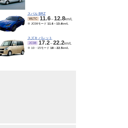
スバル BRZ
11.6
12.8
WLTC
～
km/L
※ JC08モード
11.6
～
13.4
km/L
スズキ パレット
17.2
22.2
JC08
～
km/L
※ 10・15モード
18
～
22.5
km/L