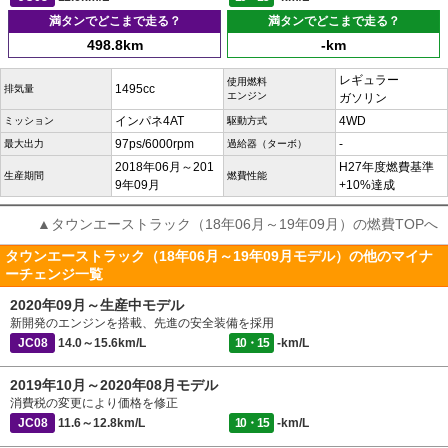
満タンでどこまで走る？
満タンでどこまで走る？
498.8km
-km
レギュラー
使用燃料
1495cc
排気量
エンジン
ガソリン
インパネ4AT
4WD
ミッション
駆動方式
97ps/6000rpm
-
最大出力
過給器（ターボ）
2018年06月～201
H27年度燃費基準
生産期間
燃費性能
9年09月
+10%達成
▲タウンエーストラック（18年06月～19年09月）の燃費TOPへ
タウンエーストラック（18年06月～19年09月モデル）の他のマイナ
ーチェンジ一覧
2020年09月～生産中モデル
新開発のエンジンを搭載、先進の安全装備を採用
JC08
14.0～15.6km/L
10・15
-km/L
2019年10月～2020年08月モデル
消費税の変更により価格を修正
JC08
11.6～12.8km/L
10・15
-km/L