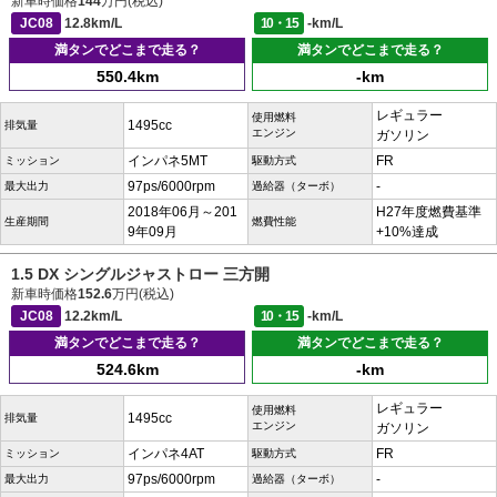
新車時価格
144
万円(税込)
JC08
12.8km/L
10・15
-km/L
満タンでどこまで走る？
満タンでどこまで走る？
550.4km
-km
レギュラー
使用燃料
1495cc
排気量
エンジン
ガソリン
インパネ5MT
FR
ミッション
駆動方式
97ps/6000rpm
-
最大出力
過給器（ターボ）
2018年06月～201
H27年度燃費基準
生産期間
燃費性能
9年09月
+10%達成
1.5 DX シングルジャストロー 三方開
新車時価格
152.6
万円(税込)
JC08
12.2km/L
10・15
-km/L
満タンでどこまで走る？
満タンでどこまで走る？
524.6km
-km
レギュラー
使用燃料
1495cc
排気量
エンジン
ガソリン
インパネ4AT
FR
ミッション
駆動方式
97ps/6000rpm
-
最大出力
過給器（ターボ）