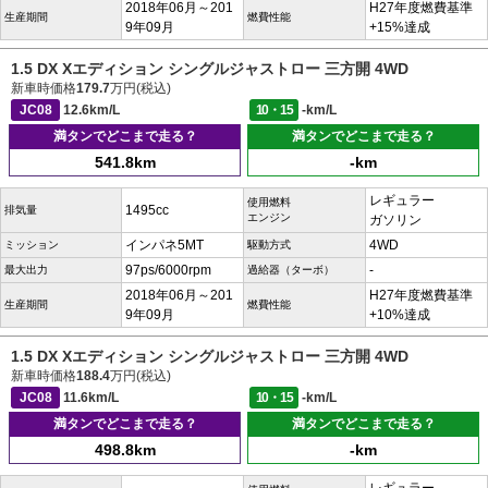
2018年06月～201
H27年度燃費基準
生産期間
燃費性能
9年09月
+15%達成
1.5 DX Xエディション シングルジャストロー 三方開 4WD
新車時価格
179.7
万円(税込)
JC08
12.6km/L
10・15
-km/L
満タンでどこまで走る？
満タンでどこまで走る？
541.8km
-km
レギュラー
使用燃料
1495cc
排気量
エンジン
ガソリン
インパネ5MT
4WD
ミッション
駆動方式
97ps/6000rpm
-
最大出力
過給器（ターボ）
2018年06月～201
H27年度燃費基準
生産期間
燃費性能
9年09月
+10%達成
1.5 DX Xエディション シングルジャストロー 三方開 4WD
新車時価格
188.4
万円(税込)
JC08
11.6km/L
10・15
-km/L
満タンでどこまで走る？
満タンでどこまで走る？
498.8km
-km