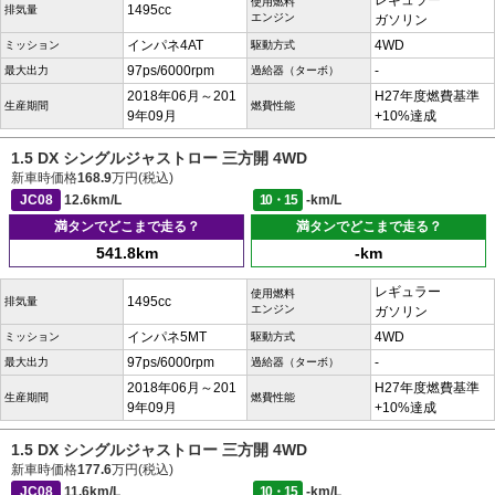
レギュラー
使用燃料
1495cc
排気量
エンジン
ガソリン
インパネ4AT
4WD
ミッション
駆動方式
97ps/6000rpm
-
最大出力
過給器（ターボ）
2018年06月～201
H27年度燃費基準
生産期間
燃費性能
9年09月
+10%達成
1.5 DX シングルジャストロー 三方開 4WD
新車時価格
168.9
万円(税込)
JC08
12.6km/L
10・15
-km/L
満タンでどこまで走る？
満タンでどこまで走る？
541.8km
-km
レギュラー
使用燃料
1495cc
排気量
エンジン
ガソリン
インパネ5MT
4WD
ミッション
駆動方式
97ps/6000rpm
-
最大出力
過給器（ターボ）
2018年06月～201
H27年度燃費基準
生産期間
燃費性能
9年09月
+10%達成
1.5 DX シングルジャストロー 三方開 4WD
新車時価格
177.6
万円(税込)
JC08
11.6km/L
10・15
-km/L