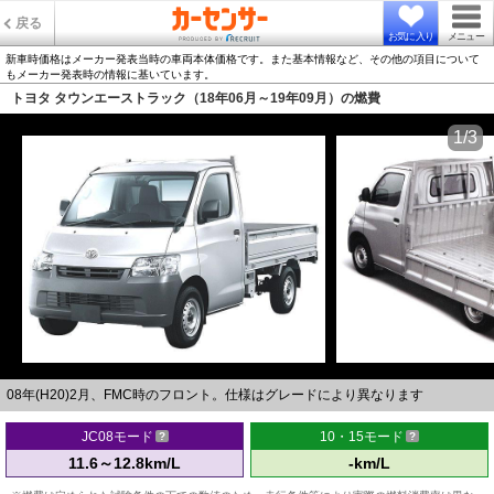
戻る
お気に入り
メニュー
新車時価格はメーカー発表当時の車両本体価格です。また基本情報など、その他の項目について
もメーカー発表時の情報に基いています。
トヨタ タウンエーストラック（18年06月～19年09月）の燃費
1/3
08年(H20)2月、FMC時のフロント。仕様はグレードにより異なります
JC08モード
10・15モード
11.6～12.8km/L
-km/L