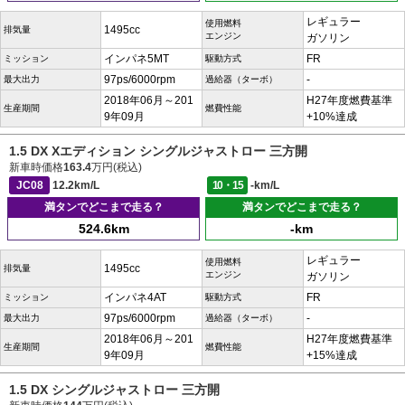
レギュラー
使用燃料
1495cc
排気量
エンジン
ガソリン
インパネ5MT
FR
ミッション
駆動方式
97ps/6000rpm
-
最大出力
過給器（ターボ）
2018年06月～201
H27年度燃費基準
生産期間
燃費性能
9年09月
+10%達成
1.5 DX Xエディション シングルジャストロー 三方開
新車時価格
163.4
万円(税込)
JC08
12.2km/L
10・15
-km/L
満タンでどこまで走る？
満タンでどこまで走る？
524.6km
-km
レギュラー
使用燃料
1495cc
排気量
エンジン
ガソリン
インパネ4AT
FR
ミッション
駆動方式
97ps/6000rpm
-
最大出力
過給器（ターボ）
2018年06月～201
H27年度燃費基準
生産期間
燃費性能
9年09月
+15%達成
1.5 DX シングルジャストロー 三方開