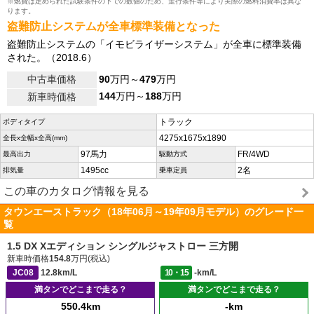
※燃費は定められた試験条件の下での数値のため、走行条件等により実際の燃料消費率は異な
ります。
盗難防止システムが全車標準装備となった
盗難防止システムの「イモビライザーシステム」が全車に標準装備
された。（2018.6）
中古車価格
90
万円～
479
万円
144
万円～
188
万円
新車時価格
トラック
ボディタイプ
4275x1675x1890
全長x全幅x全高(mm)
97馬力
FR/4WD
最高出力
駆動方式
1495cc
2名
排気量
乗車定員
この車のカタログ情報を見る
タウンエーストラック（18年06月～19年09月モデル）のグレード一
覧
1.5 DX Xエディション シングルジャストロー 三方開
新車時価格
154.8
万円(税込)
JC08
12.8km/L
10・15
-km/L
満タンでどこまで走る？
満タンでどこまで走る？
550.4km
-km