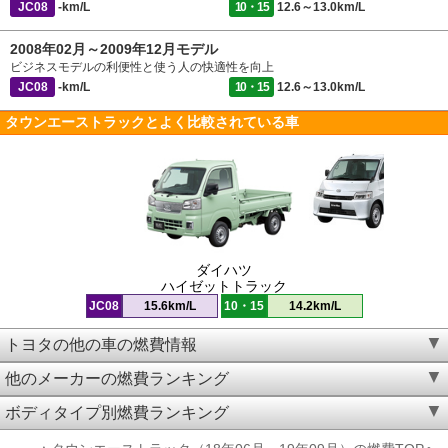
JC08
-km/L
10・15
12.6～13.0km/L
2008年02月～2009年12月モデル
ビジネスモデルの利便性と使う人の快適性を向上
JC08
-km/L
10・15
12.6～13.0km/L
タウンエーストラックとよく比較されている車
ダイハツ
ハイゼットトラック
JC08
15.6km/L
10・15
14.2km/L
トヨタの他の車の燃費情報
他のメーカーの燃費ランキング
ボディタイプ別燃費ランキング