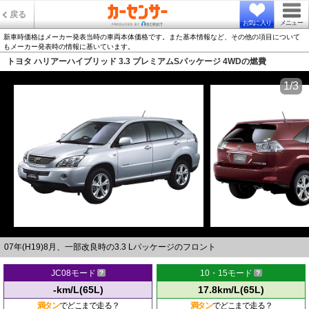
戻る
お気に入り
メニュー
新車時価格はメーカー発表当時の車両本体価格です。また基本情報など、その他の項目について
もメーカー発表時の情報に基いています。
トヨタ ハリアーハイブリッド 3.3 プレミアムSパッケージ 4WDの燃費
1/3
07年(H19)8月、一部改良時の3.3 Lパッケージのフロント
JC08モード
10・15モード
-km/L(65L)
17.8km/L(65L)
満タン
でどこまで走る？
満タン
でどこまで走る？