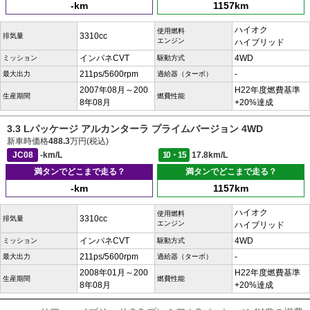
-km
1157km
ハイオク
使用燃料
3310cc
排気量
エンジン
ハイブリッド
インパネCVT
4WD
ミッション
駆動方式
211ps/5600rpm
-
最大出力
過給器（ターボ）
2007年08月～200
H22年度燃費基準
生産期間
燃費性能
8年08月
+20%達成
3.3 Lパッケージ アルカンターラ プライムバージョン 4WD
新車時価格
488.3
万円(税込)
JC08
-km/L
10・15
17.8km/L
満タンでどこまで走る？
満タンでどこまで走る？
-km
1157km
ハイオク
使用燃料
3310cc
排気量
エンジン
ハイブリッド
インパネCVT
4WD
ミッション
駆動方式
211ps/5600rpm
-
最大出力
過給器（ターボ）
2008年01月～200
H22年度燃費基準
生産期間
燃費性能
8年08月
+20%達成