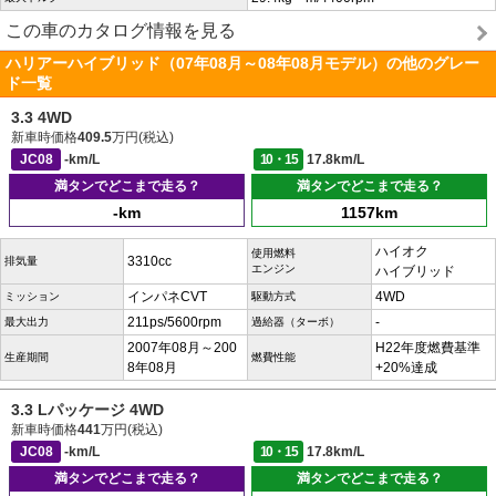
この車のカタログ情報を見る
ハリアーハイブリッド（07年08月～08年08月モデル）の他のグレー
ド一覧
3.3 4WD
新車時価格
409.5
万円(税込)
JC08
-km/L
10・15
17.8km/L
満タンでどこまで走る？
満タンでどこまで走る？
-km
1157km
ハイオク
使用燃料
3310cc
排気量
エンジン
ハイブリッド
インパネCVT
4WD
ミッション
駆動方式
211ps/5600rpm
-
最大出力
過給器（ターボ）
2007年08月～200
H22年度燃費基準
生産期間
燃費性能
8年08月
+20%達成
3.3 Lパッケージ 4WD
新車時価格
441
万円(税込)
JC08
-km/L
10・15
17.8km/L
満タンでどこまで走る？
満タンでどこまで走る？