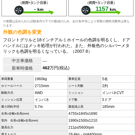
（燃費×タンク容量）
（燃費×タンク容量）
-
1157
km
km
※燃費は定められた試験条件の下での数値のため、走行条件等により実際の燃料消費率は異な
ります。
外観の色調を変更
フロントグリルと18インチアルミホイールの色調を明るくし、ドア
ハンドルにはメッキ処理が行われた。また、外板色のシルバーメタ
リックも色調を明るくなっている。（2007.8）
中古車価格
---
462
万円(税込)
新車時価格
1960kg
5名
車両重量
乗車定員
2715mm
2列
ホイールベース
シート列数
4WD
インパネCVT
駆動方式
ミッション
インパネ
5ドア
ミッション位置
ドア数
5.7m
185mm
最小回転半径
最低地上高
4755x1845x1690
全長x全幅x全高(mm)
1990x1500x1210
室内 全長x全幅x全高(mm)
211ps/5600rpm
最高出力
29.4kg・m/4400rpm
最大トルク