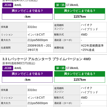
新車時価格
475.7
万円(税込)
JC08
-km/L
10・15
17.8km/L
満タンでどこまで走る？
満タンでどこまで走る？
-km
1157km
ハイオク
使用燃料
3310cc
排気量
エンジン
ハイブリッド
インパネCVT
4WD
ミッション
駆動方式
211ps/5600rpm
-
最大出力
過給器（ターボ）
2008年09月～201
H22年度燃費基準
生産期間
燃費性能
3年07月
+25%達成
3.3 Lパッケージ アルカンターラ プライムバージョン 4WD
新車時価格
503
万円(税込)
JC08
-km/L
10・15
17.8km/L
満タンでどこまで走る？
満タンでどこまで走る？
-km
1157km
ハイオク
使用燃料
3310cc
排気量
エンジン
ハイブリッド
インパネCVT
4WD
ミッション
駆動方式
211ps/5600rpm
-
最大出力
過給器（ターボ）