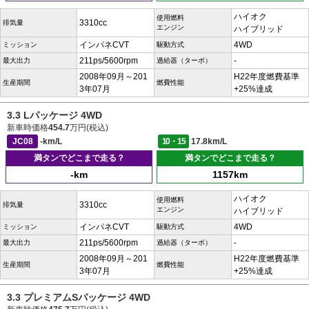
ハイオク
使用燃料
3310cc
排気量
エンジン
ハイブリッド
インパネCVT
4WD
ミッション
駆動方式
211ps/5600rpm
-
最大出力
過給器（ターボ）
2008年09月～201
H22年度燃費基準
生産期間
燃費性能
3年07月
+25%達成
3.3 Lパッケージ 4WD
新車時価格
454.7
万円(税込)
JC08
-km/L
10・15
17.8km/L
満タンでどこまで走る？
満タンでどこまで走る？
-km
1157km
ハイオク
使用燃料
3310cc
排気量
エンジン
ハイブリッド
インパネCVT
4WD
ミッション
駆動方式
211ps/5600rpm
-
最大出力
過給器（ターボ）
2008年09月～201
H22年度燃費基準
生産期間
燃費性能
3年07月
+25%達成
3.3 プレミアムSパッケージ 4WD