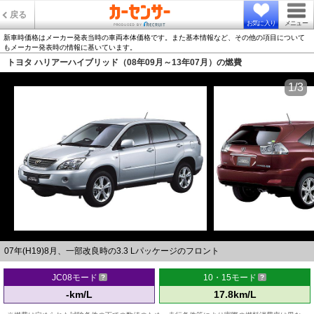
戻る
お気に入り
メニュー
新車時価格はメーカー発表当時の車両本体価格です。また基本情報など、その他の項目について
もメーカー発表時の情報に基いています。
トヨタ ハリアーハイブリッド（08年09月～13年07月）の燃費
1/3
07年(H19)8月、一部改良時の3.3 Lパッケージのフロント
JC08モード
10・15モード
-km/L
17.8km/L