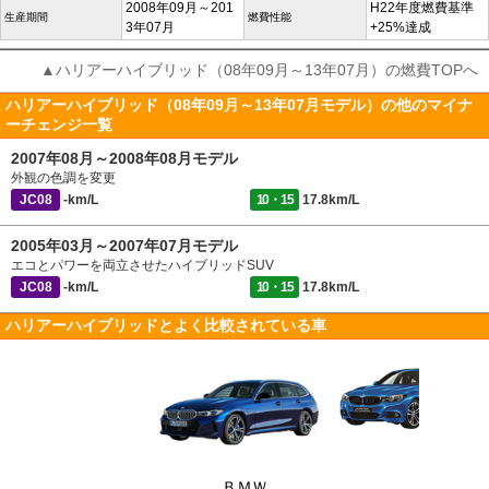
2008年09月～201
H22年度燃費基準
生産期間
燃費性能
3年07月
+25%達成
▲ハリアーハイブリッド（08年09月～13年07月）の燃費TOPへ
ハリアーハイブリッド（08年09月～13年07月モデル）の他のマイナ
ーチェンジ一覧
2007年08月～2008年08月モデル
外観の色調を変更
JC08
-km/L
10・15
17.8km/L
2005年03月～2007年07月モデル
エコとパワーを両立させたハイブリッドSUV
JC08
-km/L
10・15
17.8km/L
ハリアーハイブリッドとよく比較されている車
ＢＭＷ