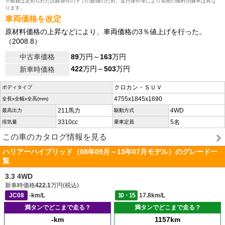
※燃費は定められた試験条件の下での数値のため、走行条件等により実際の燃料消費率は異な
ります。
車両価格を改定
原材料価格の上昇などにより、車両価格の3％値上げを行った。
（2008.8）
中古車価格
89
万円～
163
万円
422
万円～
503
万円
新車時価格
クロカン・ＳＵＶ
ボディタイプ
4755x1845x1690
全長x全幅x全高(mm)
211馬力
4WD
最高出力
駆動方式
3310cc
5名
排気量
乗車定員
この車のカタログ情報を見る
ハリアーハイブリッド（08年09月～13年07月モデル）のグレード一
覧
3.3 4WD
新車時価格
422.1
万円(税込)
JC08
-km/L
10・15
17.8km/L
満タンでどこまで走る？
満タンでどこまで走る？
-km
1157km