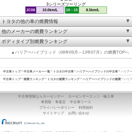
3シリーズツーリング
JC08
10.0km/L
10・15
8.5km/L
トヨタの他の車の燃費情報
他のメーカーの燃費ランキング
ボディタイプ別燃費ランキング
▲ハリアーハイブリッド（08年09月～13年07月）の燃費TOPへ
中古車トップ
中古車メーカー一覧
トヨタの中古車
ハリアーハイブリッドの中古車
ハリアー
中古車トップ
燃費ランキング
トヨタの燃費ランキング
ハリアーハイブリッドの燃費
ハリア
中古車情報ならカーセンサー
カーセンサーエッジ・輸入車
車買取・車査定
中古車リース
プライバシーポリシー
利用規約
サイトマップ
お問い合わせ