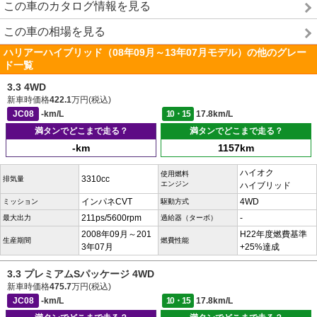
この車のカタログ情報を見る
この車の相場を見る
ハリアーハイブリッド（08年09月～13年07月モデル）の他のグレー
ド一覧
3.3 4WD
新車時価格
422.1
万円(税込)
JC08
-km/L
10・15
17.8km/L
満タンでどこまで走る？
満タンでどこまで走る？
-km
1157km
ハイオク
使用燃料
3310cc
排気量
エンジン
ハイブリッド
インパネCVT
4WD
ミッション
駆動方式
211ps/5600rpm
-
最大出力
過給器（ターボ）
2008年09月～201
H22年度燃費基準
生産期間
燃費性能
3年07月
+25%達成
3.3 プレミアムSパッケージ 4WD
新車時価格
475.7
万円(税込)
JC08
-km/L
10・15
17.8km/L