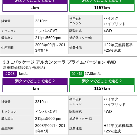
満タンでどこまで走る？
満タンでどこまで走る？
-km
1157km
ハイオク
使用燃料
3310cc
排気量
エンジン
ハイブリッド
インパネCVT
4WD
ミッション
駆動方式
211ps/5600rpm
-
最大出力
過給器（ターボ）
2008年09月～201
H22年度燃費基準
生産期間
燃費性能
3年07月
+25%達成
3.3 Lパッケージ アルカンターラ プライムバージョン 4WD
新車時価格
503
万円(税込)
JC08
-km/L
10・15
17.8km/L
満タンでどこまで走る？
満タンでどこまで走る？
-km
1157km
ハイオク
使用燃料
3310cc
排気量
エンジン
ハイブリッド
インパネCVT
4WD
ミッション
駆動方式
211ps/5600rpm
-
最大出力
過給器（ターボ）
2008年09月～201
H22年度燃費基準
生産期間
燃費性能
3年07月
+25%達成