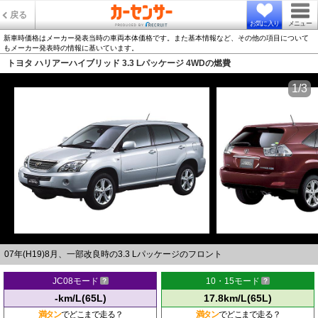
戻る
お気に入り
メニュー
新車時価格はメーカー発表当時の車両本体価格です。また基本情報など、その他の項目について
もメーカー発表時の情報に基いています。
トヨタ ハリアーハイブリッド 3.3 Lパッケージ 4WDの燃費
1/3
07年(H19)8月、一部改良時の3.3 Lパッケージのフロント
JC08モード
10・15モード
-km/L(65L)
17.8km/L(65L)
満タン
でどこまで走る？
満タン
でどこまで走る？