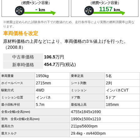
（燃費×タンク容量）
（燃費×タンク容量）
-
1157
km
km
※燃費は定められた試験条件の下での数値のため、走行条件等により実際の燃料消費率は異な
ります。
車両価格を改定
原材料価格の上昇などにより、車両価格の3％値上げを行った。
（2008.8）
中古車価格
106.5
万円
454.7
万円(税込)
新車時価格
1950kg
5名
車両重量
乗車定員
2715mm
2列
ホイールベース
シート列数
4WD
インパネCVT
駆動方式
ミッション
インパネ
5ドア
ミッション位置
ドア数
5.7m
185mm
最小回転半径
最低地上高
4755x1845x1690
全長x全幅x全高(mm)
1990x1500x1210
室内 全長x全幅x全高(mm)
211ps/5600rpm
最高出力
29.4kg・m/4400rpm
最大トルク