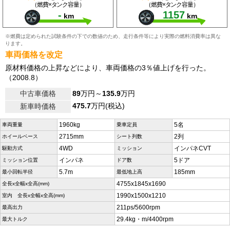
（燃費×タンク容量）
（燃費×タンク容量）
-
1157
km
km
※燃費は定められた試験条件の下での数値のため、走行条件等により実際の燃料消費率は異な
ります。
車両価格を改定
原材料価格の上昇などにより、車両価格の3％値上げを行った。
（2008.8）
中古車価格
89
万円～
135.9
万円
475.7
万円(税込)
新車時価格
1960kg
5名
車両重量
乗車定員
2715mm
2列
ホイールベース
シート列数
4WD
インパネCVT
駆動方式
ミッション
インパネ
5ドア
ミッション位置
ドア数
5.7m
185mm
最小回転半径
最低地上高
4755x1845x1690
全長x全幅x全高(mm)
1990x1500x1210
室内 全長x全幅x全高(mm)
211ps/5600rpm
最高出力
29.4kg・m/4400rpm
最大トルク