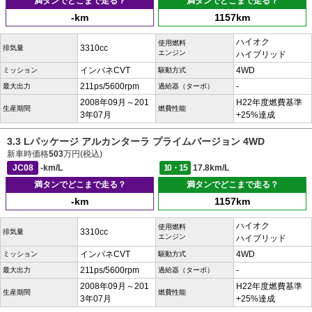
満タンでどこまで走る？
満タンでどこまで走る？
-km
1157km
ハイオク
使用燃料
3310cc
排気量
エンジン
ハイブリッド
インパネCVT
4WD
ミッション
駆動方式
211ps/5600rpm
-
最大出力
過給器（ターボ）
2008年09月～201
H22年度燃費基準
生産期間
燃費性能
3年07月
+25%達成
3.3 Lパッケージ アルカンターラ プライムバージョン 4WD
新車時価格
503
万円(税込)
JC08
-km/L
10・15
17.8km/L
満タンでどこまで走る？
満タンでどこまで走る？
-km
1157km
ハイオク
使用燃料
3310cc
排気量
エンジン
ハイブリッド
インパネCVT
4WD
ミッション
駆動方式
211ps/5600rpm
-
最大出力
過給器（ターボ）
2008年09月～201
H22年度燃費基準
生産期間
燃費性能
3年07月
+25%達成