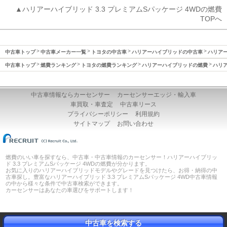
▲ハリアーハイブリッド 3.3 プレミアムSパッケージ 4WDの燃費
TOPへ
中古車トップ
中古車メーカー一覧
トヨタの中古車
ハリアーハイブリッドの中古車
ハリアー
中古車トップ
燃費ランキング
トヨタの燃費ランキング
ハリアーハイブリッドの燃費
ハリア
中古車情報ならカーセンサー
カーセンサーエッジ・輸入車
車買取・車査定
中古車リース
プライバシーポリシー
利用規約
サイトマップ
お問い合わせ
燃費のいい車を探すなら、中古車・中古車情報のカーセンサー！ハリアーハイブリッ
ド 3.3 プレミアムSパッケージ 4WDの燃費が分かります。
お気に入りのハリアーハイブリッドモデルやグレードを見つけたら、お得・納得の中
古車探し。豊富なハリアーハイブリッド 3.3 プレミアムSパッケージ 4WD中古車情報
の中から様々な条件で中古車検索ができます。
カーセンサーはあなたの車選びをサポートします！
中古車を検索する