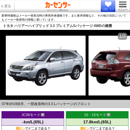
戻る
お気に入り
メニュー
新車時価格はメーカー発表当時の車両本体価格です。また基本情報など、その他の項目について
もメーカー発表時の情報に基いています。
トヨタ ハリアーハイブリッド 3.3 プレミアムSパッケージ 4WDの燃費
1/3
07年(H19)8月、一部改良時の3.3 Lパッケージのフロント
JC08モード
10・15モード
-km/L(65L)
17.8km/L(65L)
満タン
でどこまで走る？
満タン
でどこまで走る？