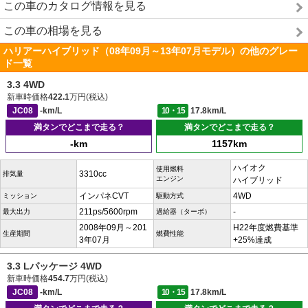
この車のカタログ情報を見る
この車の相場を見る
ハリアーハイブリッド（08年09月～13年07月モデル）の他のグレー
ド一覧
3.3 4WD
新車時価格
422.1
万円(税込)
JC08
-km/L
10・15
17.8km/L
満タンでどこまで走る？
満タンでどこまで走る？
-km
1157km
ハイオク
使用燃料
3310cc
排気量
エンジン
ハイブリッド
インパネCVT
4WD
ミッション
駆動方式
211ps/5600rpm
-
最大出力
過給器（ターボ）
2008年09月～201
H22年度燃費基準
生産期間
燃費性能
3年07月
+25%達成
3.3 Lパッケージ 4WD
新車時価格
454.7
万円(税込)
JC08
-km/L
10・15
17.8km/L