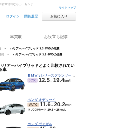
古車・中古車情報ならカーセンサー
サイトマップ
ログイン
閲覧履歴
お気に入り
車買取
お役立ち記事
費
>
ハリアーハイブリッド 3.3 4WDの燃費
燃費
>
ハリアーハイブリッド 3.3 4WDの燃費
ハリアーハイブリッドとよく比較されてい
る車
ＢＭＷ 3シリーズグランツーリスモ
12.5
19.4
JC08
～
km/L
ホンダ オデッセイ
11.6
20.2
WLTC
～
km/L
※ JC08モード
10.6
～
26
km/L
ホンダ ヴェゼル