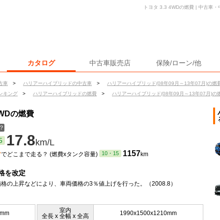
トヨタ 3.3 4WDの燃費 | 中
カタログ
中古車販売店
保険/ローン/他
古車
>
ハリアーハイブリッドの中古車
>
ハリアーハイブリッド(08年09月～13年07月)の燃
ンキング
>
ハリアーハイブリッドの燃費
>
ハリアーハイブリッド(08年09月～13年07月)の
4WDの燃費
？
17.8
5
km/L
ン
1157
10・15
でどこまで走る？ (燃費xタンク容量)
km
格を改定
格の上昇などにより、車両価格の3％値上げを行った。（2008.8）
室内
0mm
1990x1500x1210mm
全長 x 全幅 x 全高