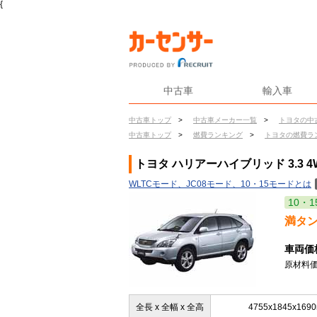
{
中古車
輸入車
中古車トップ
>
中古車メーカー一覧
>
トヨタの中
中古車トップ
>
燃費ランキング
>
トヨタの燃費ラ
トヨタ ハリアーハイブリッド 3.3 
WLTCモード、JC08モード、10・15モードとは
10・1
満タ
車両価
原材料価
全長 x 全幅 x 全高
4755x1845x169