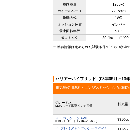
車両重量
1930kg
ホイールベース
2715mm
駆動方式
4WD
ミッション位置
インパネ
最小回転半径
5.7m
最大トルク
29.4kg・m/4400
※ 燃費情報は定められた試験条件の下での数値
ハリアーハイブリッド（08年09月～13
排気量/使用燃料・エンジン/ミッション/新車時
グレード名
排気量
WLTCモード燃費(タンク容量)
3.3 Lパッケージ 4WD
3310cc
※10・15モード 17.8km/L (65L)
3.3 プレミアムSパッケージ 4WD
3310cc