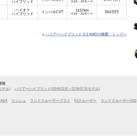
ハイブリッド
※10・15モード
ハイオク
1157km
インパネCVT
503
万円
ハイブリッド
※10・15モード
ハリアーハイブリッド 3.3 4WDの燃費・トップヘ
情報
モデル)
ハリアーハイブリッド(05年03月～07年07月モデル)
RAV4
ラッシュ
ランドクルーザープラド
FJクルーザー
ランドクルーザー200