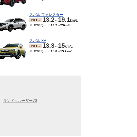
スバル フォレスター
13.2
19.1
WLTC
～
km/L
※ JC08モード
13.2
～
23
km/L
スバル XV
13.3
15
WLTC
～
km/L
※ JC08モード
15.8
～
19.2
km/L
ランドクルーザー70