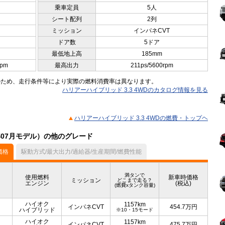
乗車定員
5人
シート配列
2列
ミッション
インパネCVT
ドア数
5ドア
最低地上高
185mm
rpm
最高出力
211ps/5600rpm
のため、走行条件等により実際の燃料消費率は異なります。
ハリアーハイブリッド 3.3 4WDのカタログ情報を見る
ハリアーハイブリッド 3.3 4WDの燃費・トップヘ
年07月モデル）の他のグレード
価格
駆動方式/最大出力/過給器/生産期間/燃費性能
満タンで
使用燃料
新車時価格
ミッション
どこまで走る？
エンジン
(税込)
(燃費xタンク容量)
ハイオク
1157km
インパネCVT
454.7
万円
ハイブリッド
※10・15モード
ハイオク
1157km
インパネCVT
475.7
万円