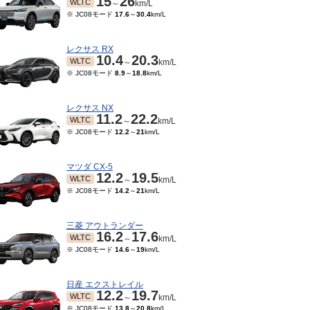
15
26
WLTC
～
km/L
※ JC08モード
17.6
～
30.4
km/L
レクサス RX
10.4
20.3
WLTC
～
km/L
※ JC08モード
8.9
～
18.8
km/L
レクサス NX
11.2
22.2
WLTC
～
km/L
※ JC08モード
12.2
～
21
km/L
マツダ CX-5
12.2
19.5
WLTC
～
km/L
※ JC08モード
14.2
～
21
km/L
三菱 アウトランダー
16.2
17.6
WLTC
～
km/L
※ JC08モード
14.6
～
19
km/L
日産 エクストレイル
12.2
19.7
WLTC
～
km/L
※ JC08モード
13.8
～
20.8
km/L