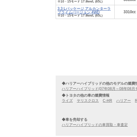
※10・15モード 17.8km/L (65L)
3.3 Lパッケージ アルカンターラ
3310cc
プライムバージョン 4WD
※10・15モード 17.8km/L (65L)
◆ハリアーハイブリッドの他のモデルの燃費
ハリアーハイブリッド(07年08月～08年08月
◆トヨタの他の車の燃費情報
ライズ
ヤリスクロス
C-HR
ハリアー
◆車を売却する
ハリアーハイブリッドの車買取・車査定