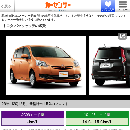
戻る
お気に入り
メニュー
新車時価格はメーカー発表当時の車両本体価格です。また基本情報など、その他の項目について
もメーカー発表時の情報に基いています。
トヨタ パッソセッテの燃費
1/5
08年(H20)12月、新型時の1.5 Xのフロント
JC08モード
10・15モード
-km/L
14.6～15.6km/L