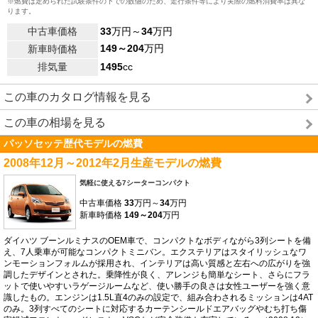
※燃費は定められた試験条件の下での数値のため、走行条件等により実際の燃料消費率は異な
ります。
中古車価格
33
万円～
34
万円
149～204
万円
新車時価格
排気量
1495
cc
この車のカタログ情報を見る
この車の相場を見る
パッソセッテ歴代モデルの燃費
2008年12月～2012年2月生産モデルの燃費
気軽に使える7シーターコンパクト
中古車価格
33
万円～
34
万円
新車時価格
149～204
万円
ダイハツ ブーンルミナスのOEM車で、コンパクトなボディながら3列シートを備
え、7人乗車が可能なコンパクトミニバン。エクステリアはスタイリッシュなワ
ンモーションフォルムが採用され、インテリアは高い質感と左右への広がりを強
調したデザインとされた。乗降性が良く、アレンジも簡単なシート、さらにフラ
ットで使いやすいラゲージルームなど、使い勝手の良さは女性ユーザーを強く意
識したもの。エンジンは1.5L直4のみの設定で、組み合わされるミッションは4AT
のみ。3列すべてのシートに対応するカーテンシールドエアバッグやむち打ち傷