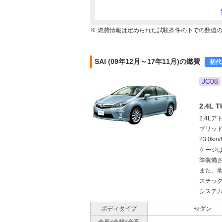
※ 燃費情報は定められた試験条件の下での数値
SAI (09年12月～17年11月)の燃費
初代
JC08
2.4L
2.4L
ブリッド
23.0
ケージは
準装備
また、
スチッ
システム
ボディタイプ
セダン