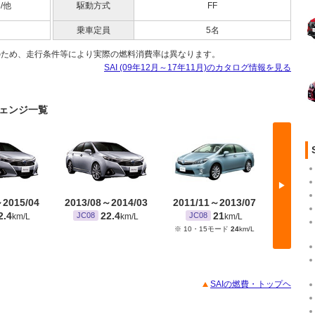
5/他
駆動方式
FF
乗車定員
5名
のため、走行条件等により実際の燃料消費率は異なります。
SAI (09年12月～17年11月)のカタログ情報を見る
ーチェンジ一覧
▶
～2015/04
2013/08～2014/03
2011/11～2013/07
2009/
2.4
22.4
21
JC08
JC08
JC08
km/L
km/L
km/L
※ 10・15モード
24
km/L
※ 10・
SAIの燃費・トップヘ