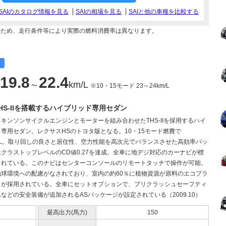
SAIのカタログ情報を見る
SAIの相場を見る
SAIと他の車種を比較する
のため、走行条件等により実際の燃料消費率は異なります。
19.8
22.4
～
km/L
※10・15モード 23～24km/L
 THS-IIを搭載するハイブリッド専用セダン
アトキンソンサイクルエンジンとモーターを組み合わせたTHS-IIを採用するハイ
専用セダン。レクサスHSのトヨタ版となる。10・15モード燃費で
km/L。取り回しの良さと居住性、空力性能を高次元でバランスさせた高効率パッ
クラストップレベルのCD値0.27を達成。全車に地デジ対応のカーナビが標
されている。このナビはセンターコンソールのリモートタッチで操作が可能。
地球環境への配慮がなされており、室内の約60％に植物資源が原料のエコプラ
クが採用されている。全車にセットオプションで、プリクラッシュセーフティ
などの安全装備が追加されるASパッケージが設定されている（2009.10）
最高出力(馬力)
150