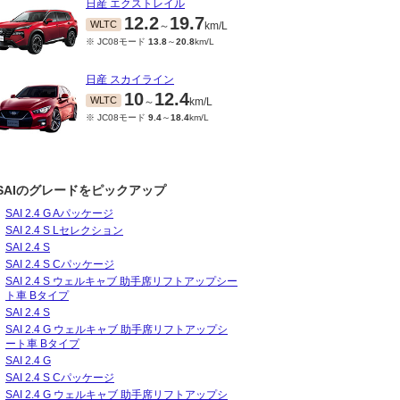
日産 エクストレイル
12.2
19.7
WLTC
～
km/L
※ JC08モード
13.8
～
20.8
km/L
日産 スカイライン
10
12.4
WLTC
～
km/L
※ JC08モード
9.4
～
18.4
km/L
SAIのグレードをピックアップ
SAI 2.4 G Aパッケージ
SAI 2.4 S Lセレクション
SAI 2.4 S
12～2011/10
SAI 2.4 S Cパッケージ
19.8
km/L
SAI 2.4 S ウェルキャブ 助手席リフトアップシー
15モード
23
km/L
ト車 Bタイプ
SAI 2.4 S
SAI 2.4 G ウェルキャブ 助手席リフトアップシ
ート車 Bタイプ
SAI 2.4 G
SAI 2.4 S Cパッケージ
SAI 2.4 G ウェルキャブ 助手席リフトアップシ