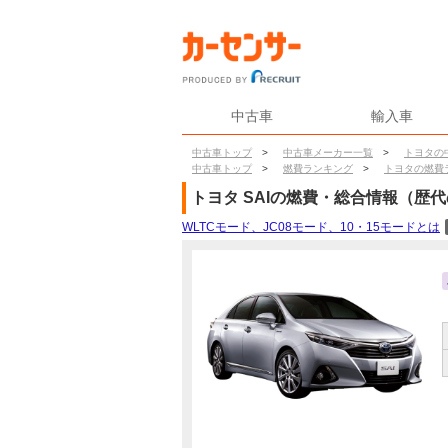
中古車
輸入車
中古車トップ
>
中古車メーカー一覧
>
トヨタの
中古車トップ
>
燃費ランキング
>
トヨタの燃費
トヨタ
SAI
の燃費・総合情報（歴代
WLTCモード、JC08モード、10・15モードとは