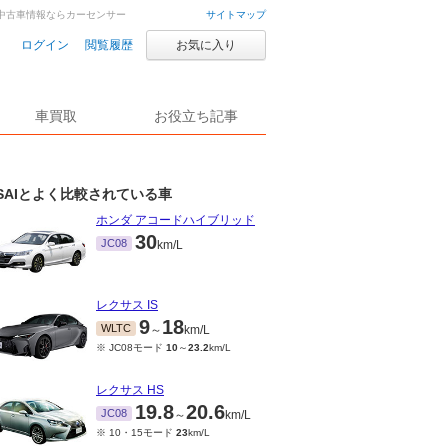
車・中古車情報ならカーセンサー
サイトマップ
ログイン
閲覧履歴
お気に入り
車買取
お役立ち記事
SAIとよく比較されている車
ホンダ アコードハイブリッド
30
JC08
km/L
レクサス IS
9
18
WLTC
～
km/L
※ JC08モード
10
～
23.2
km/L
レクサス HS
19.8
20.6
JC08
～
km/L
※ 10・15モード
23
km/L