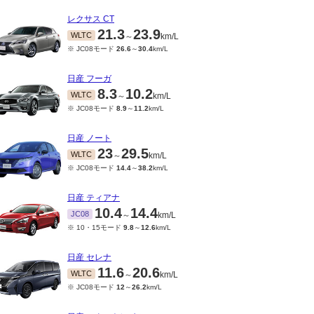
レクサス CT
21.3
23.9
WLTC
～
km/L
※ JC08モード
26.6
～
30.4
km/L
日産 フーガ
8.3
10.2
WLTC
～
km/L
※ JC08モード
8.9
～
11.2
km/L
日産 ノート
23
29.5
WLTC
～
km/L
※ JC08モード
14.4
～
38.2
km/L
日産 ティアナ
10.4
14.4
JC08
～
km/L
※ 10・15モード
9.8
～
12.6
km/L
日産 セレナ
11.6
20.6
WLTC
～
km/L
※ JC08モード
12
～
26.2
km/L