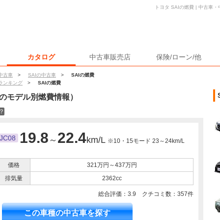
トヨタ SAIの燃費 | 中古
カタログ
中古車販売店
保険/ローン/他
中古車
>
SAIの中古車
>
SAIの燃費
ランキング
>
SAIの燃費
のモデル別燃費情報）
？
19.8
22.4
JC08
～
km/L
※10・15モード 23～24km/L
価格
321万円～437万円
排気量
2362cc
総合評価：
3.9
クチコミ数：
357
件
この車種の中古車を探す