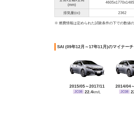
全長x全幅x全高
4605x1770x148
(mm)
排気量(cc)
2362
※ 燃費情報は定められた試験条件の下での数値
SAI (09年12月～17年11月)のマイナ
2015/05～2017/11
2014/04
22.4
2
JC08
JC08
km/L