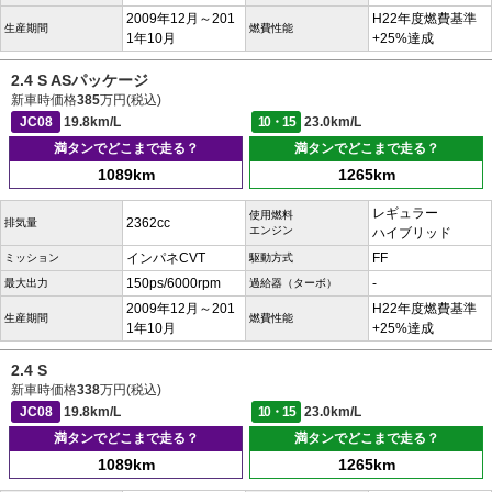
2009年12月～201
H22年度燃費基準
生産期間
燃費性能
1年10月
+25%達成
2.4 S ASパッケージ
新車時価格
385
万円(税込)
JC08
19.8km/L
10・15
23.0km/L
満タンでどこまで走る？
満タンでどこまで走る？
1089km
1265km
レギュラー
使用燃料
2362cc
排気量
エンジン
ハイブリッド
インパネCVT
FF
ミッション
駆動方式
150ps/6000rpm
-
最大出力
過給器（ターボ）
2009年12月～201
H22年度燃費基準
生産期間
燃費性能
1年10月
+25%達成
2.4 S
新車時価格
338
万円(税込)
JC08
19.8km/L
10・15
23.0km/L
満タンでどこまで走る？
満タンでどこまで走る？
1089km
1265km