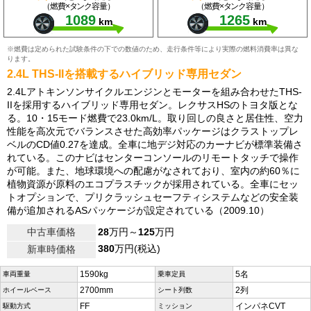
（燃費×タンク容量）
（燃費×タンク容量）
1089
1265
km
km
※燃費は定められた試験条件の下での数値のため、走行条件等により実際の燃料消費率は異な
ります。
2.4L THS-IIを搭載するハイブリッド専用セダン
2.4Lアトキンソンサイクルエンジンとモーターを組み合わせたTHS-
IIを採用するハイブリッド専用セダン。レクサスHSのトヨタ版とな
る。10・15モード燃費で23.0km/L。取り回しの良さと居住性、空力
性能を高次元でバランスさせた高効率パッケージはクラストップレ
ベルのCD値0.27を達成。全車に地デジ対応のカーナビが標準装備さ
れている。このナビはセンターコンソールのリモートタッチで操作
が可能。また、地球環境への配慮がなされており、室内の約60％に
植物資源が原料のエコプラスチックが採用されている。全車にセッ
トオプションで、プリクラッシュセーフティシステムなどの安全装
備が追加されるASパッケージが設定されている（2009.10）
中古車価格
28
万円～
125
万円
380
万円(税込)
新車時価格
1590kg
5名
車両重量
乗車定員
2700mm
2列
ホイールベース
シート列数
FF
インパネCVT
駆動方式
ミッション