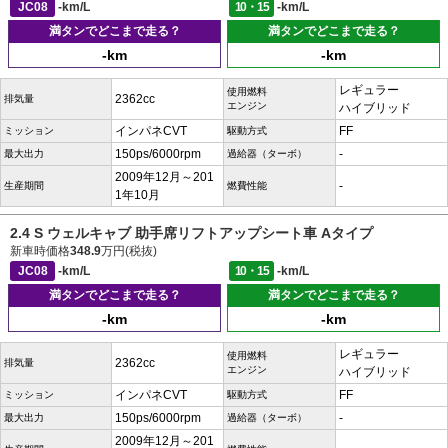
JC08
-km/L
10・15
-km/L
満タンでどこまで走る？
満タンでどこまで走る？
-km
-km
レギュラー
使用燃料
2362cc
排気量
エンジン
ハイブリッド
インパネCVT
FF
ミッション
駆動方式
150ps/6000rpm
-
最大出力
過給器（ターボ）
2009年12月～201
-
生産期間
燃費性能
1年10月
2.4 S ウェルキャブ 助手席リフトアップシート車 Aタイプ
新車時価格
348.9
万円(税抜)
JC08
-km/L
10・15
-km/L
満タンでどこまで走る？
満タンでどこまで走る？
-km
-km
レギュラー
使用燃料
2362cc
排気量
エンジン
ハイブリッド
インパネCVT
FF
ミッション
駆動方式
150ps/6000rpm
-
最大出力
過給器（ターボ）
2009年12月～201