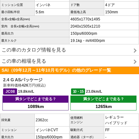
インパネ
4ドア
ミッション位置
ドア数
5.6m
150mm
最小回転半径
最低地上高
4605x1770x1495
全長x全幅x全高(mm)
2040x1505x1210
室内 全長x全幅x全高(mm)
150ps/6000rpm
最高出力
19.1kg・m/4400rpm
最大トルク
この車のカタログ情報を見る
この車の相場を見る
SAI（09年12月～11年10月モデル）の他のグレード一覧
2.4 G ASパッケージ
新車時価格
426
万円(税込)
JC08
19.8km/L
10・15
23.0km/L
満タンでどこまで走る？
満タンでどこまで走る？
1089km
1265km
レギュラー
使用燃料
2362cc
排気量
エンジン
ハイブリッド
インパネCVT
FF
ミッション
駆動方式
150ps/6000rpm
-
最大出力
過給器（ターボ）