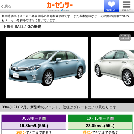
戻る
お気に入り
メニュー
新車時価格はメーカー発表当時の車両本体価格です。また基本情報など、その他の項目について
もメーカー発表時の情報に基いています。
トヨタ SAI 2.4 Gの燃費
1/11
09年(H21)12月、新型時のフロント。仕様はグレードにより異なります
JC08モード
10・15モード
19.8km/L(55L)
23.0km/L(55L)
満タン
でどこまで走る？
満タン
でどこまで走る？