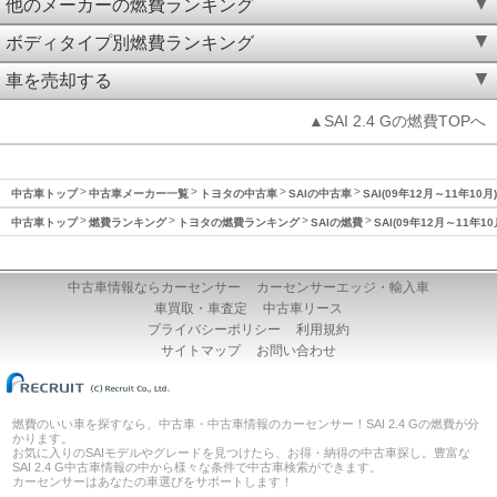
他のメーカーの燃費ランキング
ボディタイプ別燃費ランキング
車を売却する
▲SAI 2.4 Gの燃費TOPへ
中古車トップ
中古車メーカー一覧
トヨタの中古車
SAIの中古車
SAI(09年12月～11年10
中古車トップ
燃費ランキング
トヨタの燃費ランキング
SAIの燃費
SAI(09年12月～11年1
中古車情報ならカーセンサー
カーセンサーエッジ・輸入車
車買取・車査定
中古車リース
プライバシーポリシー
利用規約
サイトマップ
お問い合わせ
燃費のいい車を探すなら、中古車・中古車情報のカーセンサー！SAI 2.4 Gの燃費が分
かります。
お気に入りのSAIモデルやグレードを見つけたら、お得・納得の中古車探し。豊富な
SAI 2.4 G中古車情報の中から様々な条件で中古車検索ができます。
カーセンサーはあなたの車選びをサポートします！