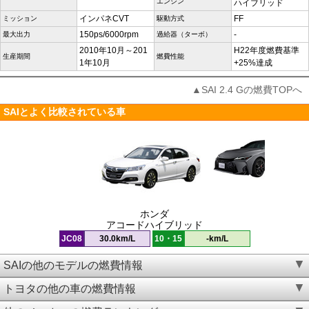
エンジン
ハイブリッド
インパネCVT
FF
ミッション
駆動方式
150ps/6000rpm
-
最大出力
過給器（ターボ）
2010年10月～201
H22年度燃費基準
生産期間
燃費性能
1年10月
+25%達成
▲SAI 2.4 Gの燃費TOPへ
SAIとよく比較されている車
ホンダ
アコードハイブリッド
JC08
30.0km/L
10・15
-km/L
SAIの他のモデルの燃費情報
トヨタの他の車の燃費情報