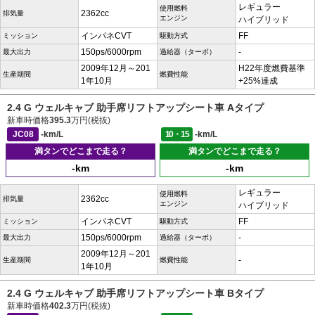
レギュラー
使用燃料
2362cc
排気量
エンジン
ハイブリッド
インパネCVT
FF
ミッション
駆動方式
150ps/6000rpm
-
最大出力
過給器（ターボ）
2009年12月～201
H22年度燃費基準
生産期間
燃費性能
1年10月
+25%達成
2.4 G ウェルキャブ 助手席リフトアップシート車 Aタイプ
新車時価格
395.3
万円(税抜)
JC08
-km/L
10・15
-km/L
満タンでどこまで走る？
満タンでどこまで走る？
-km
-km
レギュラー
使用燃料
2362cc
排気量
エンジン
ハイブリッド
インパネCVT
FF
ミッション
駆動方式
150ps/6000rpm
-
最大出力
過給器（ターボ）
2009年12月～201
-
生産期間
燃費性能
1年10月
2.4 G ウェルキャブ 助手席リフトアップシート車 Bタイプ
新車時価格
402.3
万円(税抜)