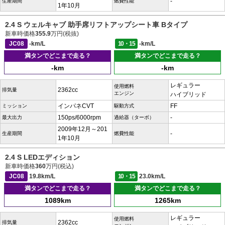
-
生産期間
燃費性能
1年10月
2.4 S ウェルキャブ 助手席リフトアップシート車 Bタイプ
新車時価格
355.9
万円(税抜)
JC08
-km/L
10・15
-km/L
満タンでどこまで走る？
満タンでどこまで走る？
-km
-km
レギュラー
使用燃料
2362cc
排気量
エンジン
ハイブリッド
インパネCVT
FF
ミッション
駆動方式
150ps/6000rpm
-
最大出力
過給器（ターボ）
2009年12月～201
-
生産期間
燃費性能
1年10月
2.4 S LEDエディション
新車時価格
360
万円(税込)
JC08
19.8km/L
10・15
23.0km/L
満タンでどこまで走る？
満タンでどこまで走る？
1089km
1265km
レギュラー
使用燃料
2362cc
排気量