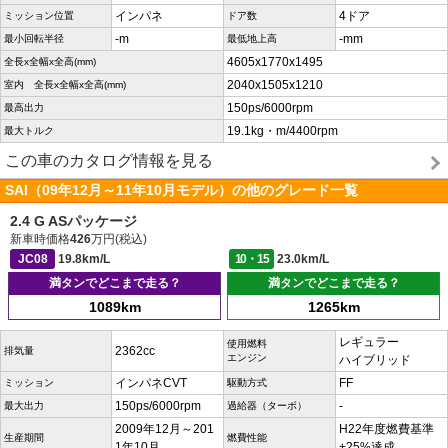
インパネ
4ドア
ミッション位置
ドア数
-m
-mm
最小回転半径
最低地上高
4605x1770x1495
全長x全幅x全高(mm)
2040x1505x1210
室内 全長x全幅x全高(mm)
150ps/6000rpm
最高出力
19.1kg・m/4400rpm
最大トルク
この車のカタログ情報を見る
SAI（09年12月～11年10月モデル）の他のグレード一覧
2.4 G ASパッケージ
新車時価格
426
万円(税込)
JC08
19.8km/L
10・15
23.0km/L
満タンでどこまで走る？
満タンでどこまで走る？
1089km
1265km
レギュラー
使用燃料
2362cc
排気量
エンジン
ハイブリッド
インパネCVT
FF
ミッション
駆動方式
150ps/6000rpm
-
最大出力
過給器（ターボ）
2009年12月～201
H22年度燃費基準
生産期間
燃費性能
1年10月
+25%達成