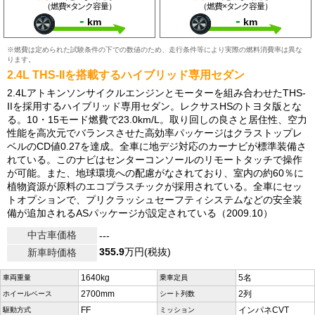
（燃費×タンク容量）
（燃費×タンク容量）
-
-
km
km
※燃費は定められた試験条件の下での数値のため、走行条件等により実際の燃料消費率は異な
ります。
2.4L THS-IIを搭載するハイブリッド専用セダン
2.4Lアトキンソンサイクルエンジンとモーターを組み合わせたTHS-
IIを採用するハイブリッド専用セダン。レクサスHSのトヨタ版とな
る。10・15モード燃費で23.0km/L。取り回しの良さと居住性、空力
性能を高次元でバランスさせた高効率パッケージはクラストップレ
ベルのCD値0.27を達成。全車に地デジ対応のカーナビが標準装備さ
れている。このナビはセンターコンソールのリモートタッチで操作
が可能。また、地球環境への配慮がなされており、室内の約60％に
植物資源が原料のエコプラスチックが採用されている。全車にセッ
トオプションで、プリクラッシュセーフティシステムなどの安全装
備が追加されるASパッケージが設定されている（2009.10）
中古車価格
---
355.9
万円(税抜)
新車時価格
1640kg
5名
車両重量
乗車定員
2700mm
2列
ホイールベース
シート列数
FF
インパネCVT
駆動方式
ミッション