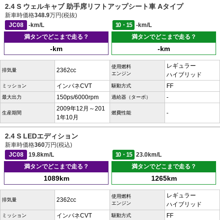
2.4 S ウェルキャブ 助手席リフトアップシート車 Aタイプ
新車時価格
348.9
万円(税抜)
JC08
-km/L
10・15
-km/L
満タンでどこまで走る？
満タンでどこまで走る？
-km
-km
レギュラー
使用燃料
2362cc
排気量
エンジン
ハイブリッド
インパネCVT
FF
ミッション
駆動方式
150ps/6000rpm
-
最大出力
過給器（ターボ）
2009年12月～201
-
生産期間
燃費性能
1年10月
2.4 S LEDエディション
新車時価格
360
万円(税込)
JC08
19.8km/L
10・15
23.0km/L
満タンでどこまで走る？
満タンでどこまで走る？
1089km
1265km
レギュラー
使用燃料
2362cc
排気量
エンジン
ハイブリッド
インパネCVT
FF
ミッション
駆動方式