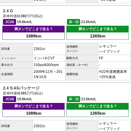
2.4 G
新車時価格
380
万円(税込)
JC08
19.8km/L
10・15
23.0km/L
満タンでどこまで走る？
満タンでどこまで走る？
1089km
1265km
レギュラー
使用燃料
2362cc
排気量
エンジン
ハイブリッド
インパネCVT
FF
ミッション
駆動方式
150ps/6000rpm
-
最大出力
過給器（ターボ）
2009年12月～201
H22年度燃費基準
生産期間
燃費性能
1年10月
+25%達成
2.4 S ASパッケージ
新車時価格
385
万円(税込)
JC08
19.8km/L
10・15
23.0km/L
満タンでどこまで走る？
満タンでどこまで走る？
1089km
1265km
レギュラー
使用燃料
2362cc
排気量
エンジン
ハイブリッド