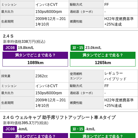
インパネCVT
FF
ミッション
駆動方式
150ps/6000rpm
-
最大出力
過給器（ターボ）
2009年12月～201
H22年度燃費基準
生産期間
燃費性能
1年10月
+25%達成
2.4 S
新車時価格
338
万円(税込)
JC08
19.8km/L
10・15
23.0km/L
満タンでどこまで走る？
満タンでどこまで走る？
1089km
1265km
レギュラー
使用燃料
2362cc
排気量
エンジン
ハイブリッド
インパネCVT
FF
ミッション
駆動方式
150ps/6000rpm
-
最大出力
過給器（ターボ）
2009年12月～201
H22年度燃費基準
生産期間
燃費性能
1年10月
+25%達成
2.4 G ウェルキャブ 助手席リフトアップシート車 Aタイプ
新車時価格
395.3
万円(税抜)
JC08
-km/L
10・15
-km/L
満タンでどこまで走る？
満タンでどこまで走る？