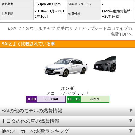
150ps/6000rpm
-
最大出力
過給器（ターボ）
2010年10月～201
H22年度燃費基準
生産期間
燃費性能
1年10月
+25%達成
▲SAI 2.4 S ウェルキャブ 助手席リフトアップシート車 Bタイプの
燃費TOPへ
SAIとよく比較されている車
ホンダ
アコードハイブリッド
JC08
30.0km/L
10・15
-km/L
SAIの他のモデルの燃費情報
トヨタの他の車の燃費情報
他のメーカーの燃費ランキング