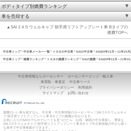
ボディタイプ別燃費ランキング
車を売却する
▲SAI 2.4 S ウェルキャブ 助手席リフトアップシート車 Bタイプの
燃費TOPへ
中古車トップ
中古車メーカー一覧
トヨタの中古車
SAIの中古車
SAI(09年12月～11年10
中古車トップ
燃費ランキング
トヨタの燃費ランキング
SAIの燃費
SAI(09年12月～11年1
中古車情報ならカーセンサー
カーセンサーエッジ・輸入車
車買取・車査定
中古車リース
プライバシーポリシー
利用規約
サイトマップ
お問い合わせ
燃費のいい車を探すなら、中古車・中古車情報のカーセンサー！SAI 2.4 S ウェルキャ
ブ 助手席リフトアップシート車 Bタイプの燃費が分かります。
お気に入りのSAIモデルやグレードを見つけたら、お得・納得の中古車探し。豊富な
SAI 2.4 S ウェルキャブ 助手席リフトアップシート車 Bタイプ中古車情報の中から様々
な条件で中古車検索ができます。