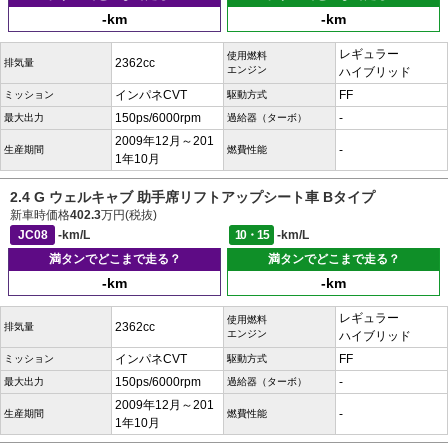
-km
-km
レギュラー
使用燃料
2362cc
排気量
エンジン
ハイブリッド
インパネCVT
FF
ミッション
駆動方式
150ps/6000rpm
-
最大出力
過給器（ターボ）
2009年12月～201
-
生産期間
燃費性能
1年10月
2.4 G ウェルキャブ 助手席リフトアップシート車 Bタイプ
新車時価格
402.3
万円(税抜)
JC08
-km/L
10・15
-km/L
満タンでどこまで走る？
満タンでどこまで走る？
-km
-km
レギュラー
使用燃料
2362cc
排気量
エンジン
ハイブリッド
インパネCVT
FF
ミッション
駆動方式
150ps/6000rpm
-
最大出力
過給器（ターボ）
2009年12月～201
-
生産期間
燃費性能
1年10月