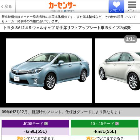
戻る
お気に入り
メニュー
新車時価格はメーカー発表当時の車両本体価格です。また基本情報など、その他の項目について
もメーカー発表時の情報に基いています。
トヨタ SAI 2.4 S ウェルキャブ 助手席リフトアップシート車 Bタイプの燃費
1/11
09年(H21)12月、新型時のフロント。仕様はグレードにより異なります
JC08モード
10・15モード
-km/L(55L)
-km/L(55L)
満タン
でどこまで走る？
満タン
でどこまで走る？