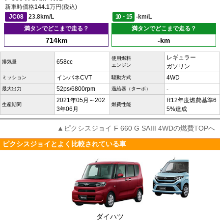
新車時価格
144.1
万円(税込)
JC08
23.8km/L
10・15
-km/L
満タンでどこまで走る？
満タンでどこまで走る？
714km
-km
レギュラー
使用燃料
658cc
排気量
エンジン
ガソリン
インパネCVT
4WD
ミッション
駆動方式
52ps/6800rpm
-
最大出力
過給器（ターボ）
2021年05月～202
R12年度燃費基準6
生産期間
燃費性能
3年06月
5%達成
▲ピクシスジョイ F 660 G SAIII 4WDの燃費TOPへ
ピクシスジョイとよく比較されている車
ダイハツ