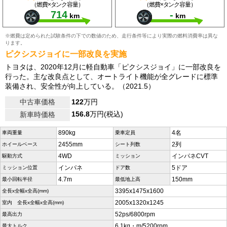
（燃費×タンク容量）
（燃費×タンク容量）
714
-
km
km
※燃費は定められた試験条件の下での数値のため、走行条件等により実際の燃料消費率は異な
ります。
ピクシスジョイに一部改良を実施
トヨタは、2020年12月に軽自動車「ピクシスジョイ」に一部改良を
行った。主な改良点として、オートライト機能が全グレードに標準
装備され、安全性が向上している。（2021.5）
中古車価格
122
万円
156.8
万円(税込)
新車時価格
890kg
4名
車両重量
乗車定員
2455mm
2列
ホイールベース
シート列数
4WD
インパネCVT
駆動方式
ミッション
インパネ
5ドア
ミッション位置
ドア数
4.7m
150mm
最小回転半径
最低地上高
3395x1475x1600
全長x全幅x全高(mm)
2005x1320x1245
室内 全長x全幅x全高(mm)
52ps/6800rpm
最高出力
6.1kg・m/5200rpm
最大トルク