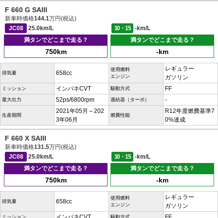
F 660 G SAIII
新車時価格
144.1
万円(税込)
JC08
25.0km/L
10・15
-km/L
満タンでどこまで走る？
満タンでどこまで走る？
750km
-km
レギュラー
使用燃料
658cc
排気量
エンジン
ガソリン
インパネCVT
FF
ミッション
駆動方式
52ps/6800rpm
-
最大出力
過給器（ターボ）
2021年05月～202
R12年度燃費基準7
生産期間
燃費性能
3年06月
0%達成
F 660 X SAIII
新車時価格
131.5
万円(税込)
JC08
25.0km/L
10・15
-km/L
満タンでどこまで走る？
満タンでどこまで走る？
750km
-km
レギュラー
使用燃料
658cc
排気量
エンジン
ガソリン
インパネCVT
FF
ミッション
駆動方式