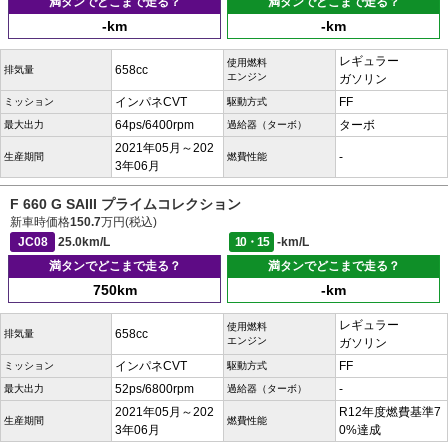
満タンでどこまで走る？
満タンでどこまで走る？
-km
-km
レギュラー
使用燃料
658cc
排気量
エンジン
ガソリン
インパネCVT
FF
ミッション
駆動方式
64ps/6400rpm
ターボ
最大出力
過給器（ターボ）
2021年05月～202
-
生産期間
燃費性能
3年06月
F 660 G SAIII プライムコレクション
新車時価格
150.7
万円(税込)
JC08
25.0km/L
10・15
-km/L
満タンでどこまで走る？
満タンでどこまで走る？
750km
-km
レギュラー
使用燃料
658cc
排気量
エンジン
ガソリン
インパネCVT
FF
ミッション
駆動方式
52ps/6800rpm
-
最大出力
過給器（ターボ）
2021年05月～202
R12年度燃費基準7
生産期間
燃費性能
3年06月
0%達成