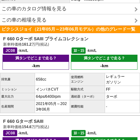
この車のカタログ情報を見る
この車の相場を見る
ピクシスジョイ（21年05月～23年06月モデル）の他のグレード一覧
F 660 Gターボ SAIII プライムコレクション
新車時価格
161.2
万円(税込)
JC08
-km/L
10・15
-km/L
満タンでどこまで走る？
満タンでどこまで走る？
-km
-km
レギュラー
使用燃料
658cc
排気量
エンジン
ガソリン
インパネCVT
FF
ミッション
駆動方式
64ps/6400rpm
ターボ
最大出力
過給器（ターボ）
2021年05月～202
-
生産期間
燃費性能
3年06月
F 660 Gターボ SAIII
新車時価格
154.6
万円(税込)
JC08
-km/L
10・15
-km/L