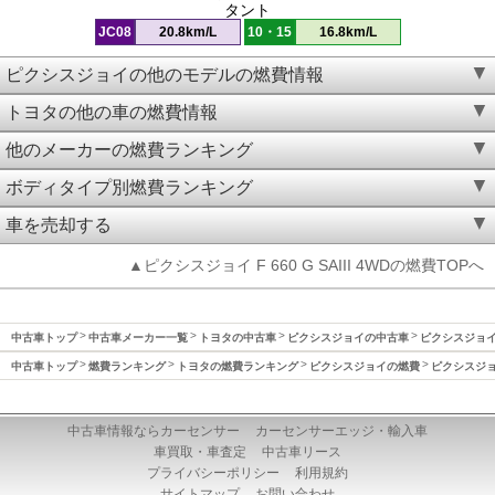
タント
JC08
20.8km/L
10・15
16.8km/L
ピクシスジョイの他のモデルの燃費情報
トヨタの他の車の燃費情報
他のメーカーの燃費ランキング
ボディタイプ別燃費ランキング
車を売却する
▲ピクシスジョイ F 660 G SAIII 4WDの燃費TOPへ
中古車トップ
中古車メーカー一覧
トヨタの中古車
ピクシスジョイの中古車
ピクシスジョイ(
中古車トップ
燃費ランキング
トヨタの燃費ランキング
ピクシスジョイの燃費
ピクシスジョイ
中古車情報ならカーセンサー
カーセンサーエッジ・輸入車
車買取・車査定
中古車リース
プライバシーポリシー
利用規約
サイトマップ
お問い合わせ