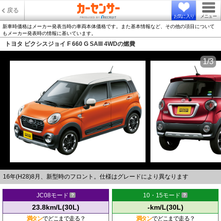
戻る
お気に入り
メニュー
新車時価格はメーカー発表当時の車両本体価格です。また基本情報など、その他の項目について
もメーカー発表時の情報に基いています。
トヨタ ピクシスジョイ F 660 G SAIII 4WDの燃費
1/3
16年(H28)8月、新型時のフロント。仕様はグレードにより異なります
JC08モード
10・15モード
23.8km/L(30L)
-km/L(30L)
満タン
でどこまで走る？
満タン
でどこまで走る？