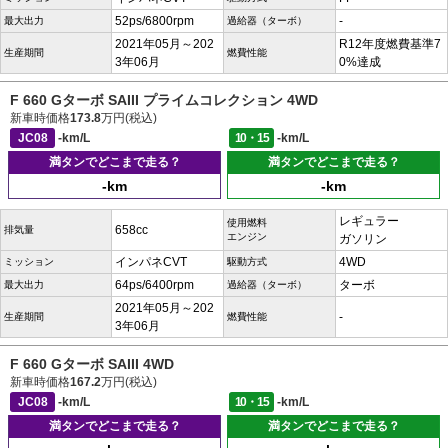
52ps/6800rpm
-
最大出力
過給器（ターボ）
2021年05月～202
R12年度燃費基準7
生産期間
燃費性能
3年06月
0%達成
F 660 Gターボ SAIII プライムコレクション 4WD
新車時価格
173.8
万円(税込)
JC08
-km/L
10・15
-km/L
満タンでどこまで走る？
満タンでどこまで走る？
-km
-km
レギュラー
使用燃料
658cc
排気量
エンジン
ガソリン
インパネCVT
4WD
ミッション
駆動方式
64ps/6400rpm
ターボ
最大出力
過給器（ターボ）
2021年05月～202
-
生産期間
燃費性能
3年06月
F 660 Gターボ SAIII 4WD
新車時価格
167.2
万円(税込)
JC08
-km/L
10・15
-km/L
満タンでどこまで走る？
満タンでどこまで走る？