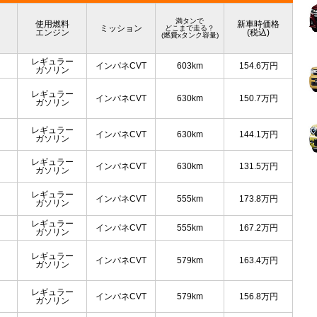
満タンで
使用燃料
新車時価格
ミッション
どこまで走る？
エンジン
(税込)
(燃費xタンク容量)
レギュラー
インパネCVT
603km
154.6
万円
ガソリン
レギュラー
インパネCVT
630km
150.7
万円
ガソリン
レギュラー
インパネCVT
630km
144.1
万円
ガソリン
レギュラー
インパネCVT
630km
131.5
万円
ガソリン
レギュラー
インパネCVT
555km
173.8
万円
ガソリン
レギュラー
インパネCVT
555km
167.2
万円
ガソリン
レギュラー
インパネCVT
579km
163.4
万円
ガソリン
レギュラー
インパネCVT
579km
156.8
万円
ガソリン