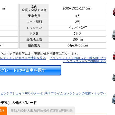
室内
0mm
2005x1320x1245mm
全長 x 全幅 x 全高
乗車定員
4人
シート配列
2列
ミッション
インパネCVT
ドア数
5ドア
最低地上高
150mm
pm
最高出力
64ps/6400rpm
のため、走行条件等により実際の燃料消費率は異なります。
ライムコレクションのカタログ情報を見る
ピクシスジョイ F 660 Gターボ SAIII プラ
イムコレクションの相場を見る
のグレードの中古車を探す
ピクシスジョイ F 660 Gターボ SAIII プライムコレクションの燃費・トップヘ
月モデル）の他のグレード
価格
駆動方式/最大出力/過給器/生産期間/燃費性能