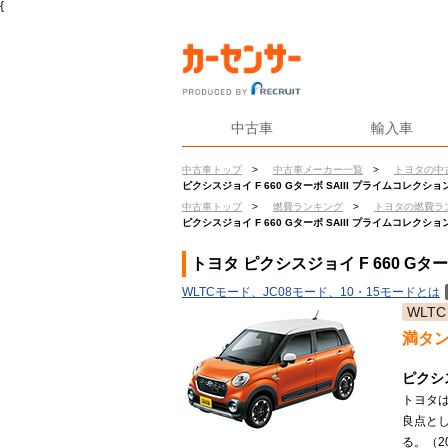
{
中古車
輸入車
中古車トップ
>
中古車メーカー一覧
>
トヨタの中
ピクシスジョイ F 660 Gターボ SAIII プライムコレクシ
中古車トップ
>
燃費ランキング
>
トヨタの燃費ラ
ピクシスジョイ F 660 Gターボ SAIII プライムコレクシ
トヨタ ピクシスジョイ F 660 Gタ
WLTCモード、JC08モード、10・15モードとは
WLTC
満タ
ピクシ
トヨタは
良点と
る。（20