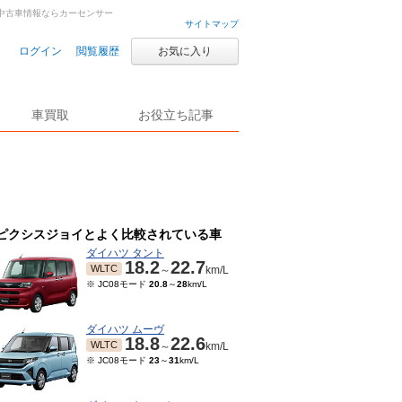
古車・中古車情報ならカーセンサー
サイトマップ
ログイン
閲覧履歴
お気に入り
車買取
お役立ち記事
ピクシスジョイとよく比較されている車
ダイハツ タント
18.2
22.7
WLTC
～
km/L
※ JC08モード
20.8
～
28
km/L
ダイハツ ムーヴ
18.8
22.6
WLTC
～
km/L
※ JC08モード
23
～
31
km/L