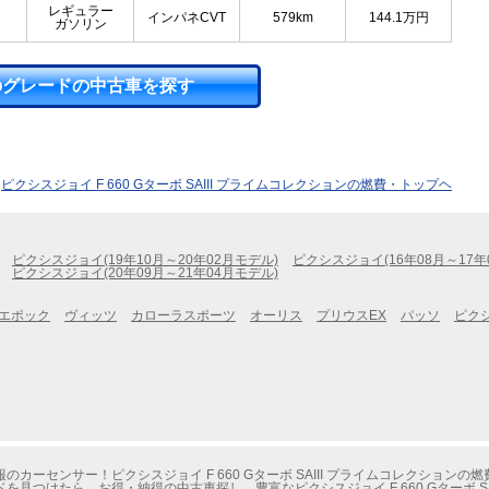
レギュラー
インパネCVT
579km
144.1
万円
ガソリン
のグレードの中古車を探す
ピクシスジョイ F 660 Gターボ SAIII プライムコレクションの燃費・トップヘ
ピクシスジョイ(19年10月～20年02月モデル)
ピクシスジョイ(16年08月～17年
ピクシスジョイ(20年09月～21年04月モデル)
エポック
ヴィッツ
カローラスポーツ
オーリス
プリウスEX
パッソ
ピク
ーセンサー！ピクシスジョイ F 660 Gターボ SAIII プライムコレクションの
見つけたら、お得・納得の中古車探し。豊富なピクシスジョイ F 660 Gターボ SA