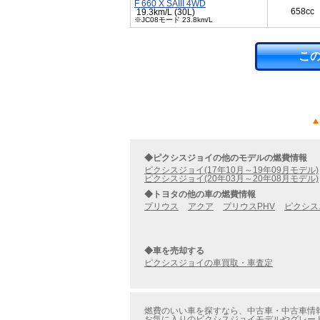
F 660 X SAIII 4WD
658cc
19.3km/L (30L)
※JC08モード 23.8km/L
こ
◆ピクシスジョイの他のモデルの燃費情報
ピクシスジョイ(17年10月～19年09月モデル)
ピクシスジョイ(20年03月～20年08月モデル)
◆トヨタの他の車の燃費情報
プリウス
アクア
プリウスPHV
ピクシス
◆車を売却する
ピクシスジョイの車買取・車査定
燃費のいい車を探すなら、中古車・中古車情報のカ
お気に入りのピクシスジョイモデルやグレードを