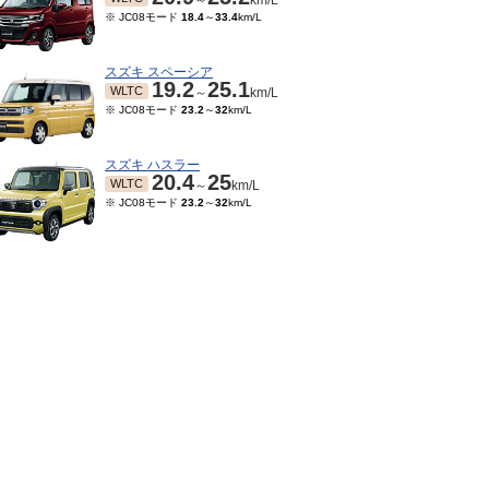
～
km/L
※ JC08モード
18.4
～
33.4
km/L
スズキ スペーシア
19.2
25.1
WLTC
～
km/L
※ JC08モード
23.2
～
32
km/L
スズキ ハスラー
20.4
25
WLTC
～
km/L
※ JC08モード
23.2
～
32
km/L