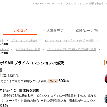
トヨタ F 660 Gターボ SAIII プライムコレクションの燃費 | 中
カタログ
中古車販売店
保険/ローン/他
古車
>
ピクシスジョイの中古車
>
ピクシスジョイ(21年05月～23年06月)の燃費
>
ョンの燃費
ンキング
>
ピクシスジョイの燃費
>
ピクシスジョイ(21年05月～23年06月)の燃費
>
ョンの燃費
ーボ SAIII プライムコレクションの燃費
？
20.1km/L
ン
603
WLTC
でどこまで走る？ (燃費xタンク容量)
km
スジョイに一部改良を実施
、2020年12月に軽自動車「ピクシスジョイ」に一部改良を行った。主な改
して、オートライト機能が全グレードに標準装備され、安全性が向上してい
21.5）