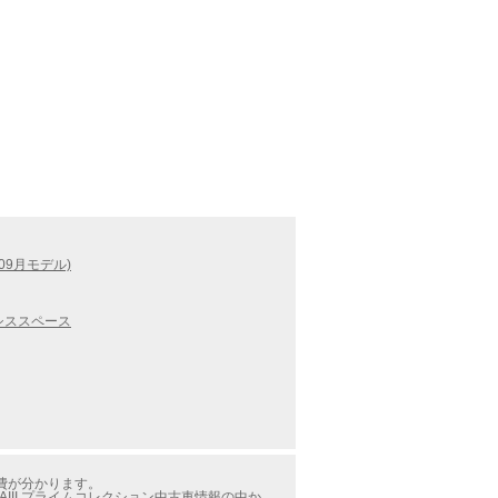
09月モデル)
シススペース
燃費が分かります。
III プライムコレクション中古車情報の中か