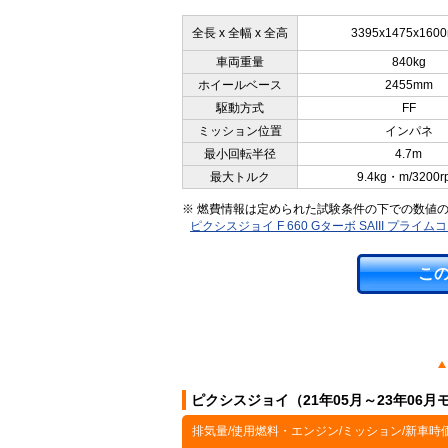
全長 x 全幅 x 全高
3395x1475x160
車両重量
840kg
ホイールベース
2455mm
駆動方式
FF
ミッション位置
インパネ
最小回転半径
4.7m
最大トルク
9.4kg・m/3200r
※ 燃費情報は定められた試験条件の下での数値
ピクシスジョイ F 660 Gターボ SAIII プ
こ
ピクシスジョイ（21年05月～23年06
排気量/使用燃料・エンジン/ミッション/新車時