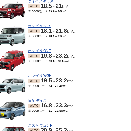
ダイハツ キャスト
18.5
21
WLTC
～
km/L
※ JC08モード
23.8
～
30
km/L
ホンダ N-BOX
18.1
21.8
WLTC
～
km/L
※ JC08モード
18.2
～
27
km/L
ホンダ N-ONE
19.8
23.2
WLTC
～
km/L
※ JC08モード
20.8
～
28.8
km/L
ホンダ N-WGN
19.5
23.2
WLTC
～
km/L
※ JC08モード
23
～
29.4
km/L
日産 デイズ
16.8
23.3
WLTC
～
km/L
※ JC08モード
21
～
29.8
km/L
スズキ ワゴンR
20.9
25.2
WLTC