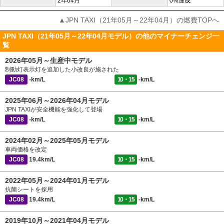
2年04月
0%達成
▲JPN TAXI（21年05月～22年04月）の燃費TOPへ
JPN TAXI（21年05月～22年04月モデル）の他のマイナーチェンジ一
覧
2026年05月～生産中モデル
制動灯表示灯を追加した小改良が施された
JC08
-km/L
10・15
-km/L
2025年06月～2026年04月モデル
JPN TAXIが安全機能を強化して登場
JC08
-km/L
10・15
-km/L
2024年02月～2025年05月モデル
車両価格を改定
JC08
19.4km/L
10・15
-km/L
2022年05月～2024年01月モデル
抗菌シートを採用
JC08
19.4km/L
10・15
-km/L
2019年10月～2021年04月モデル