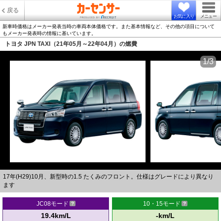
戻る
お気に入り
メニュー
新車時価格はメーカー発表当時の車両本体価格です。また基本情報など、その他の項目について
もメーカー発表時の情報に基いています。
トヨタ JPN TAXI（21年05月～22年04月）の燃費
1/3
17年(H29)10月、新型時の1.5 たくみのフロント。仕様はグレードにより異なり
ます
JC08モード
10・15モード
19.4km/L
-km/L