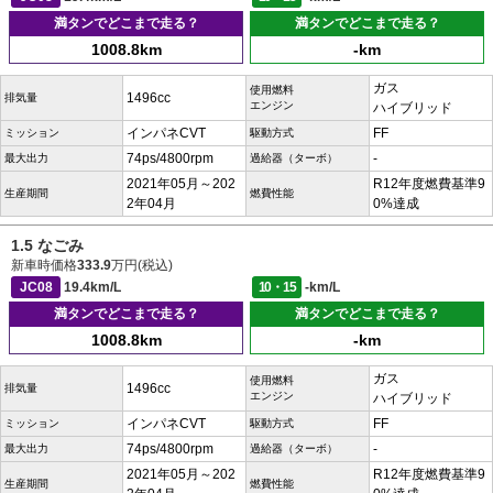
満タンでどこまで走る？
満タンでどこまで走る？
1008.8km
-km
ガス
使用燃料
1496cc
排気量
エンジン
ハイブリッド
インパネCVT
FF
ミッション
駆動方式
74ps/4800rpm
-
最大出力
過給器（ターボ）
2021年05月～202
R12年度燃費基準9
生産期間
燃費性能
2年04月
0%達成
1.5 なごみ
新車時価格
333.9
万円(税込)
JC08
19.4km/L
10・15
-km/L
満タンでどこまで走る？
満タンでどこまで走る？
1008.8km
-km
ガス
使用燃料
1496cc
排気量
エンジン
ハイブリッド
インパネCVT
FF
ミッション
駆動方式
74ps/4800rpm
-
最大出力
過給器（ターボ）
2021年05月～202
R12年度燃費基準9
生産期間
燃費性能