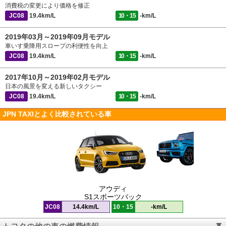
消費税の変更により価格を修正
JC08
19.4km/L
10・15
-km/L
2019年03月～2019年09月モデル
車いす乗降用スロープの利便性を向上
JC08
19.4km/L
10・15
-km/L
2017年10月～2019年02月モデル
日本の風景を変える新しいタクシー
JC08
19.4km/L
10・15
-km/L
JPN TAXIとよく比較されている車
アウディ
S1スポーツバック
JC08
14.4km/L
10・15
-km/L