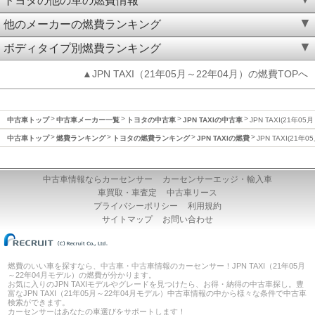
トヨタの他の車の燃費情報
他のメーカーの燃費ランキング
ボディタイプ別燃費ランキング
▲JPN TAXI（21年05月～22年04月）の燃費TOPへ
中古車トップ
中古車メーカー一覧
トヨタの中古車
JPN TAXIの中古車
JPN TAXI(21年0
中古車トップ
燃費ランキング
トヨタの燃費ランキング
JPN TAXIの燃費
JPN TAXI(21年
中古車情報ならカーセンサー
カーセンサーエッジ・輸入車
車買取・車査定
中古車リース
プライバシーポリシー
利用規約
サイトマップ
お問い合わせ
燃費のいい車を探すなら、中古車・中古車情報のカーセンサー！JPN TAXI（21年05月
～22年04月モデル）の燃費が分かります。
お気に入りのJPN TAXIモデルやグレードを見つけたら、お得・納得の中古車探し。豊
富なJPN TAXI（21年05月～22年04月モデル）中古車情報の中から様々な条件で中古車
検索ができます。
カーセンサーはあなたの車選びをサポートします！