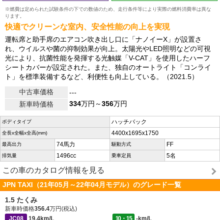
※燃費は定められた試験条件の下での数値のため、走行条件等により実際の燃料消費率は異な
ります。
快適でクリーンな室内、安全性能の向上を実現
運転席と助手席のエアコン吹き出し口に「ナノイーX」が設置さ
れ、ウイルスや菌の抑制効果が向上。太陽光やLED照明などの可視
光により、抗菌性能を発揮する光触媒「V-CAT」を使用したハーフ
シートカバーが設定された。また、独自のオートライト「コンライ
ト」を標準装備するなど、利便性も向上している。（2021.5）
中古車価格
---
334
万円～
356
万円
新車時価格
ハッチバック
ボディタイプ
4400x1695x1750
全長x全幅x全高(mm)
74馬力
FF
最高出力
駆動方式
1496cc
5名
排気量
乗車定員
この車のカタログ情報を見る
JPN TAXI（21年05月～22年04月モデル）のグレード一覧
1.5 たくみ
新車時価格
356.4
万円(税込)
JC08
19.4km/L
10・15
-km/L