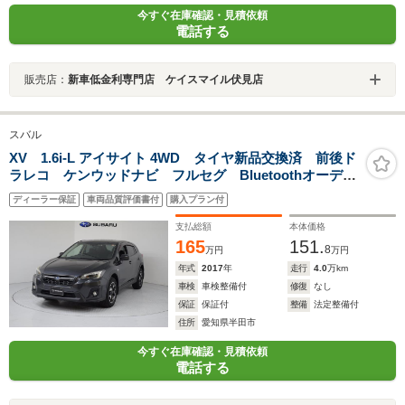
今すぐ在庫確認・見積依頼
電話する
販売店：
新車低金利専門店 ケイスマイル伏見店
スバル
XV 1.6i-L アイサイト 4WD タイヤ新品交換済 前後ド
ラレコ ケンウッドナビ フルセグ Bluetoothオーディ
オ USB バックカメラ ETC2.0 ハイビームアシス
ディーラー保証
車両品質評価書付
購入プラン付
ト リヤビークルディテクション LEDヘッドライト
支払総額
本体価格
165
151.
8
万円
万円
年式
2017
年
走行
4.0
万km
車検
車検整備付
修復
なし
保証
保証付
整備
法定整備付
住所
愛知県半田市
今すぐ在庫確認・見積依頼
電話する