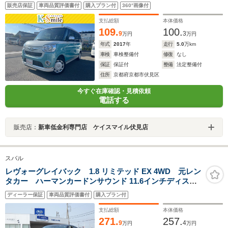
リアランスソナー 衝突被害軽減システム オートマチ
販売店保証
車両品質評価書付
購入プラン付
360°画像付
ックハイビーム スマートキー アイドリングストッ
プ 電動格納ミラー CVT ベンチシート
支払総額
本体価格
109.
100.
9
3
万円
万円
年式
2017
年
走行
5.0
万km
車検
車検整備付
修復
なし
保証
保証付
整備
法定整備付
住所
京都府京都市伏見区
今すぐ在庫確認・見積依頼
電話する
販売店：
新車低金利専門店 ケイスマイル伏見店
スバル
レヴォーグレイバック 1.8 リミテッド EX 4WD 元レン
タカー ハーマンカードンサウンド 11.6インチディスプ
レイ フルセグ Bluetoothオーディオ フロントカメ
ディーラー保証
車両品質評価書付
購入プラン付
ラ サイドカメラ バックカメラ 全周囲カメラ 電動
リヤゲート シートヒーター
支払総額
本体価格
271.
257.
9
4
万円
万円