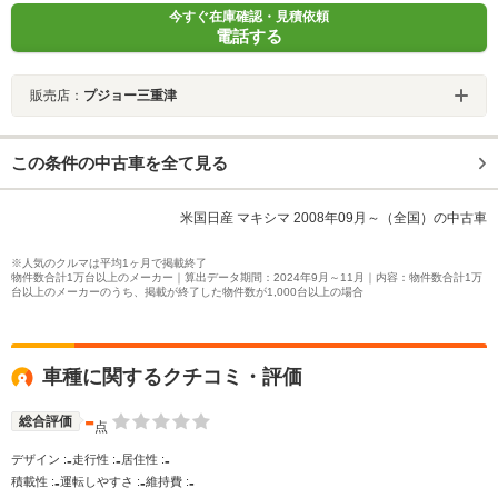
今すぐ在庫確認・見積依頼
電話する
販売店：
プジョー三重津
この条件の中古車を全て見る
米国日産 マキシマ 2008年09月～（全国）の中古車
※人気のクルマは平均1ヶ月で掲載終了
物件数合計1万台以上のメーカー｜算出データ期間：2024年9月～11月｜内容：物件数合計1万
台以上のメーカーのうち、掲載が終了した物件数が1,000台以上の場合
車種に関するクチコミ・評価
-
総合評価
点
-
-
-
デザイン :
走行性 :
居住性 :
-
-
-
積載性 :
運転しやすさ :
維持費 :