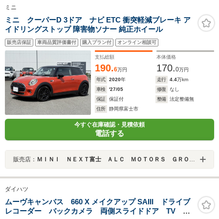
ミニ
ミニ クーパーD 3ドア ナビ ETC 衝突軽減ブレーキ ア
イドリングストップ 障害物ソナー 純正ホイール
販売店保証
車両品質評価書付
購入プラン付
オンライン相談可
支払総額
本体価格
190.
170.
6
0
万円
万円
年式
2020
年
走行
4.4
万km
車検
'27/05
修復
なし
保証
保証付
整備
法定整備無
住所
静岡県富士市
今すぐ在庫確認・見積依頼
電話する
販売店：
ＭＩＮＩ ＮＥＸＴ富士 ＡＬＣ ＭＯＴＯＲＳ ＧＲＯＵＰ
ダイハツ
ムーヴキャンバス 660 X メイクアップ SAIII ドライブ
レコーダー バックカメラ 両側スライドドア TV ク