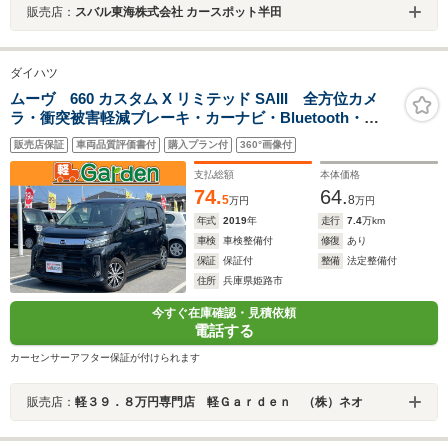
販売店：
スバル東海株式会社 カースポット半田
ダイハツ
ムーヴ 660 カスタム X リミテッド SAIII 全方位カメ
ラ・衝突被害軽減ブレーキ・カーナビ・Bluetooth・
ETC・禁煙車・フルセグTV・CD/DVD再生・スマートキ
販売店保証
車両品質評価書付
購入プラン付
360°画像付
ー&プッシュスタート・ベンチシート・ルームクリーニン
グ
支払総額
本体価格
74.
64.
5
8
万円
万円
年式
2019
年
走行
7.4
万km
車検
車検整備付
修復
あり
保証
保証付
整備
法定整備付
住所
兵庫県姫路市
今すぐ在庫確認・見積依頼
電話する
カーセンサーアフター保証が付けられます
販売店：
軽３９．８万円専門店 軽Ｇａｒｄｅｎ （株）ネオ