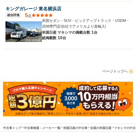
キングガレージ 東名横浜店
5
総合評価
点
米国セダン・SUV・ピックアップトラック・USDM・
JDM専門店!自社でアメリカより直輸入!
1
米国日産 マキシマの
掲載台数
台
10
総掲載数
台
ページトップへ
中古車トップ
中古車検索：メーカー一覧
米国日産の中古車
全国の米国日産
マキシマの中古