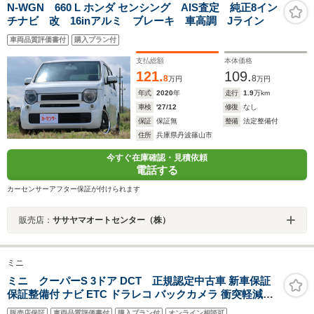
N-WGN 660 L ホンダ センシング AIS査定 純正8イン
チナビ 改 16inアルミ ブレーキ 車高調 Jライン
車両品質評価書付
購入プラン付
支払総額
本体価格
121.
109.
8
8
万円
万円
年式
2020
年
走行
1.9
万km
車検
'27/12
修復
なし
保証
保証無
整備
法定整備付
住所
兵庫県丹波篠山市
今すぐ在庫確認・見積依頼
電話する
カーセンサーアフター保証が付けられます
販売店：
ササヤマオートセンター（株）
ミニ
ミニ クーパーS 3ドア DCT 正規認定中古車 新車保証
保証整備付 ナビ ETC ドラレコ バックカメラ 衝突軽減ブ
レーキ アイドリングストップ 障害物ソナー 車線キープ A
販売店保証
車両品質評価書付
購入プラン付
オンライン相談可