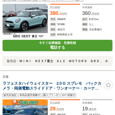
クルコン
支払総額
本体価格
380.
360.
4
0
万円
万円
年式
2024
年
走行
0.5
万km
車検
'27/09
修復
なし
保証
保証付
整備
法定整備付
住所
静岡県富士市
今すぐ在庫確認・見積依頼
電話する
販売店：
ＭＩＮＩ ＮＥＸＴ富士 ＡＬＣ ＭＯＴＯＲＳ ＧＲＯＵＰ
日産
ラフェスタハイウェイスター 2.0 G スプレモ バックカ
メラ・両側電動スライドドア・ワンオーナー・カーナ
ビ・Bluetooth・フルセグTV・CD/DVD再生・下取直売・
販売店保証
車両品質評価書付
購入プラン付
360°画像付
アイドリングストップ・3列シート・ベンチシート・ルー
ムクリーニング!
支払総額
本体価格
29.
19.
5
8
万円
万円
年式
2013
年
走行
10.4
万km