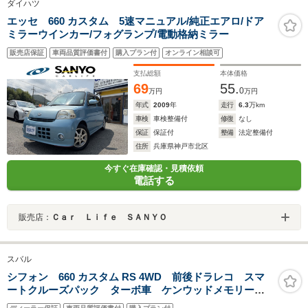
ダイハツ
エッセ 660 カスタム 5速マニュアル/純正エアロ/ドア
ミラーウインカー/フォグランプ/電動格納ミラー
販売店保証
車両品質評価書付
購入プラン付
オンライン相談可
支払総額
本体価格
69
55.
0
万円
万円
年式
2009
年
走行
6.3
万km
車検
車検整備付
修復
なし
保証
保証付
整備
法定整備付
住所
兵庫県神戸市北区
今すぐ在庫確認・見積依頼
電話する
販売店：
Ｃａｒ Ｌｉｆｅ ＳＡＮＹＯ
スバル
シフォン 660 カスタム RS 4WD 前後ドラレコ スマ
ートクルーズパック ターボ車 ケンウッドメモリーナ
ビ フルセグ Bluetoothオーディオ USB バックカメ