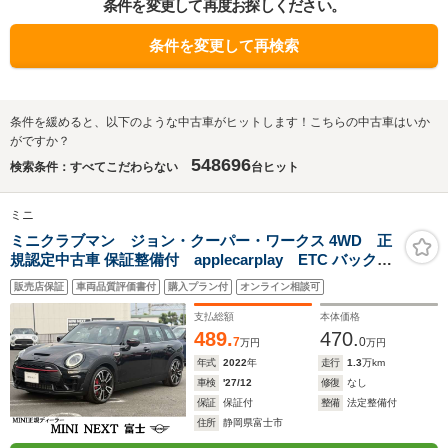
条件を変更して再度お探しください。
条件を変更して再検索
条件を緩めると、以下のような中古車がヒットします！こちらの中古車はいか
がですか？
548696
検索条件：すべてこだわらない
台ヒット
ミニ
ミニクラブマン ジョン・クーパー・ワークス 4WD 正
規認定中古車 保証整備付 applecarplay ETC バックカ
メラ 衝突軽減ブレーキ アイドリングストップ 障害物ソナ
販売店保証
車両品質評価書付
購入プラン付
オンライン相談可
ー アクティブクルコン LEDライト 純正ホイール
支払総額
本体価格
489.
470.
7
0
万円
万円
年式
2022
年
走行
1.3
万km
車検
'27/12
修復
なし
保証
保証付
整備
法定整備付
住所
静岡県富士市