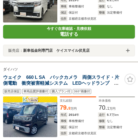
年式
2019
年
走行
4.0
万km
車検
車検整備付
修復
なし
保証
保証付
整備
法定整備付
住所
京都府京都市伏見区
今すぐ在庫確認・見積依頼
電話する
販売店：
新車低金利専門店 ケイスマイル伏見店
ダイハツ
ウェイク 660 L SA バックカメラ 両側スライド・片
側電動 衝突被害軽減システム LEDヘッドランプ ス
マートキー アイドリングストップ 電動格納ミラー
販売店保証
車両品質評価書付
購入プラン付
360°画像付
ベンチシート CVT 盗難防止システム ABS CD
ESC
支払総額
本体価格
79.
70.
9
1
万円
万円
年式
2014
年
走行
5.7
万km
車検
車検整備付
修復
なし
保証
保証付
整備
法定整備付
住所
京都府京都市伏見区