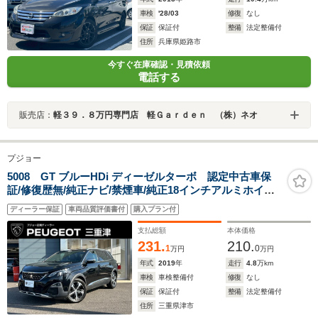
車検
'28/03
修復
なし
保証
保証付
整備
法定整備付
住所
兵庫県姫路市
今すぐ在庫確認・見積依頼
電話する
販売店：
軽３９．８万円専門店 軽Ｇａｒｄｅｎ （株）ネオ
プジョー
5008 GT ブルーHDi ディーゼルターボ 認定中古車保
証/修復歴無/純正ナビ/禁煙車/純正18インチアルミホイー
ル/ETC/コントロール/LEDヘッドライト/バックモニター/
ディーラー保証
車両品質評価書付
購入プラン付
ブラインドスポットモニター/ルーフレール
支払総額
本体価格
231.
210.
1
0
万円
万円
年式
2019
年
走行
4.8
万km
車検
車検整備付
修復
なし
保証
保証付
整備
法定整備付
住所
三重県津市