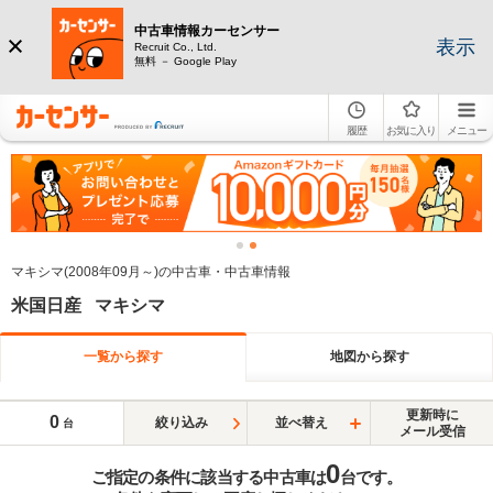
中古車情報カーセンサー
表示
Recruit Co., Ltd.
無料 － Google Play
履歴
お気に入り
メニュー
マキシマ(2008年09月～)の中古車・中古車情報
米国日産 マキシマ
一覧から探す
地図から探す
更新時に
0
絞り込み
並べ替え
台
メール受信
0
ご指定の条件に該当する中古車は
台です。