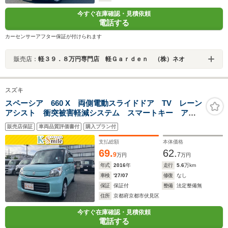
今すぐ在庫確認・見積依頼
電話する
カーセンサーアフター保証が付けられます
販売店：
軽３９．８万円専門店 軽Ｇａｒｄｅｎ （株）ネオ
スズキ
スペーシア 660 X 両側電動スライドドア TV レーン
アシスト 衝突被害軽減システム スマートキー アイ
ドリングストップ 電動格納ミラー シートヒーター
販売店保証
車両品質評価書付
購入プラン付
ベンチシート CVT 盗難防止システム ABS ESC
CD
支払総額
本体価格
69.
62.
9
7
万円
万円
年式
2016
年
走行
5.6
万km
車検
'27/07
修復
なし
保証
保証付
整備
法定整備無
住所
京都府京都市伏見区
今すぐ在庫確認・見積依頼
電話する