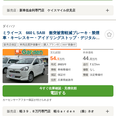
販売店：
新車低金利専門店 ケイスマイル伏見店
ダイハツ
ミライース 660 L SAIII 衝突被害軽減ブレーキ・禁煙
車・キーレスキー・アイドリングストップ・デジタルメ
ーター
販売店保証
車両品質評価書付
購入プラン付
360°画像付
支払総額
本体価格
54.
44.
5
8
万円
万円
年式
2021
年
走行
7.1
万km
車検
車検整備付
修復
なし
保証
保証付
整備
法定整備付
住所
兵庫県姫路市
今すぐ在庫確認・見積依頼
電話する
カーセンサーアフター保証が付けられます
販売店：
軽３９．８万円専門店 軽Ｇａｒｄｅｎ （株）ネオ