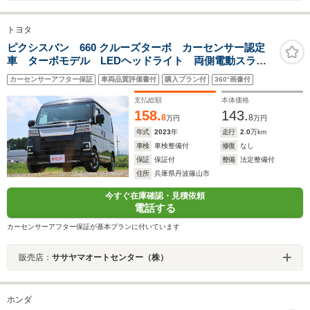
トヨタ
ピクシスバン 660 クルーズターボ カーセンサー認定
車 ターボモデル LEDヘッドライト 両側電動スライ
ドドア 純正ナビ Bluetooth Bカメラ ETC2.0
カーセンサーアフター保証
車両品質評価書付
購入プラン付
360°画像付
支払総額
本体価格
158.
143.
8
8
万円
万円
年式
2023
年
走行
2.0
万km
車検
車検整備付
修復
なし
保証
保証付
整備
法定整備付
住所
兵庫県丹波篠山市
今すぐ在庫確認・見積依頼
電話する
カーセンサーアフター保証が基本プランに付いています
販売店：
ササヤマオートセンター（株）
ホンダ