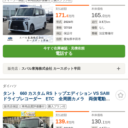
ディーラー保証
車両品質評価書付
購入プラン付
ラ ETC 障害物センサー 両側電動スライド シート
ヒーター
支払総額
本体価格
171.
165.
6
0
万円
万円
年式
2024
年
走行
3.5
万km
車検
'27/10
修復
なし
保証
保証付
整備
法定整備付
住所
愛知県半田市
今すぐ在庫確認・見積依頼
電話する
販売店：
スバル東海株式会社 カースポット半田
ダイハツ
タント 660 カスタム RS トップエディション VS SAIII
ドライブレコーダー ETC 全周囲カメラ 両側電動ス
ライドドア TV 衝突被害軽減システム オートマチッ
販売店保証
車両品質評価書付
購入プラン付
クハイビーム オートライト LEDヘッドランプ アイ
ドリングストップ スマートキー
支払総額
本体価格
139.
130.
9
1
万円
万円