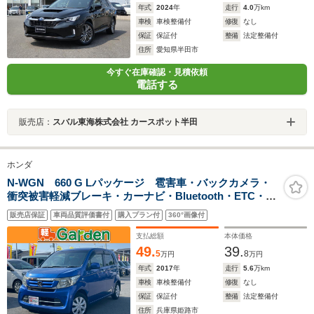
年式
2024
年
走行
4.0
万km
車検
車検整備付
修復
なし
保証
保証付
整備
法定整備付
住所
愛知県半田市
今すぐ在庫確認・見積依頼
電話する
販売店：
スバル東海株式会社 カースポット半田
ホンダ
N-WGN 660 G Lパッケージ 雹害車・バックカメラ・
衝突被害軽減ブレーキ・カーナビ・Bluetooth・ETC・
CD/DVD再生・スマートキー&プッシュスタート・ベンチ
販売店保証
車両品質評価書付
購入プラン付
360°画像付
シート・ルームクリーニング
支払総額
本体価格
49.
39.
5
8
万円
万円
年式
2017
年
走行
5.6
万km
車検
車検整備付
修復
なし
保証
保証付
整備
法定整備付
住所
兵庫県姫路市