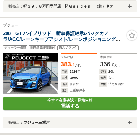
販売店：
軽３９．８万円専門店 軽Ｇａｒｄｅｎ （株）ネオ
プジョー
208 GT ハイブリッド 新車保証継承/バックカメ
ラ/ACC/レーンキープアシスト/レーンポジショニングア
シスト/ブラインドスポットモニター/LEDヘッドライト/フ
ディーラー保証
車両品質評価書付
購入プラン付
ロント・バックソナー/アップルカープレイ/アンドロイド
オート
支払総額
本体価格
383.
366.
1
0
万円
万円
年式
2026
年
走行
20
km
車検
'29/03
修復
なし
保証
保証付
整備
法定整備付
住所
三重県津市
今すぐ在庫確認・見積依頼
電話する
販売店：
プジョー三重津