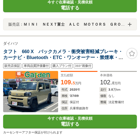
今すぐ在庫確認・見積依頼
電話する
販売店：
ＭＩＮＩ ＮＥＸＴ富士 ＡＬＣ ＭＯＴＯＲＳ ＧＲＯＵＰ
ダイハツ
タフト 660 X バックカメラ・衝突被害軽減ブレーキ・
カーナビ・Bluetooth・ETC・ワンオーナー・禁煙車・フ
ルセグTV・CD/DVD再生・スマートキー&プッシュスター
販売店保証
車両品質評価書付
購入プラン付
360°画像付
ト・ベンチシート・ルームクリーニング
支払総額
本体価格
109.
102.
5
8
万円
万円
年式
2020
年
走行
3.0
万km
車検
'27/09
修復
なし
保証
保証付
整備
法定整備付
住所
兵庫県姫路市
今すぐ在庫確認・見積依頼
電話する
カーセンサーアフター保証が付けられます