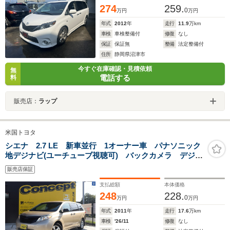
274
259.
0
万円
万円
年式
2012
年
走行
11.9
万km
車検
車検整備付
修復
なし
保証
保証無
整備
法定整備付
住所
静岡県沼津市
今すぐ在庫確認・見積依頼
無
電話する
料
販売店：
ラップ
米国トヨタ
シエナ 2.7 LE 新車並行 1オーナー車 パナソニック
地デジナビ(ユーチューブ視聴可) バックカメラ デジタ
ルインナーミラー ETC スタッドレス用ホイールあり
販売店保証
支払総額
本体価格
248
228.
0
万円
万円
年式
2011
年
走行
17.6
万km
車検
'26/11
修復
なし