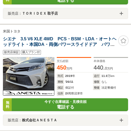
電話する
販売店：
ＴＯＲＩＤＥＸ 取手店
米国トヨタ
シエナ 3.5 V6 XLE 4WD PCS・BSM・LDA・オートヘ
ッドライト・本国DA・両側パワースライドドア パワー
バックドア USコーナー ルーフレール 7人乗り 本
販売店保証
購入プラン付
革パワーシート(ヒーター) Bカメラ ETC2.0 スマート
キーx2
支払総額
本体価格
450
440.
0
万円
万円
年式
2019
年
走行
11.0
万km
車検
'26/11
修復
なし
保証
保証付
整備
法定整備付
住所
静岡県沼津市
今すぐ在庫確認・見積依頼
無
電話する
料
販売店：
株式会社ＡＮＥＳＴＡ