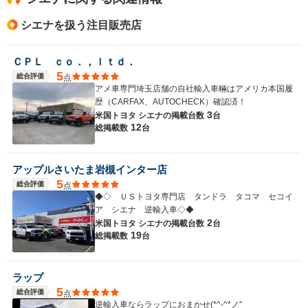
シエナを扱う注目販売店
ＣＰＬ ｃｏ．，ｌｔｄ．
5
総合評価
点
アメ車専門埼玉店舗の自社輸入車輛はアメリカ本国履
歴（CARFAX、AUTOCHECK）確認済！
3
米国トヨタ シエナの
掲載台数
台
12
総掲載数
台
アップルさいたま岩槻インター店
5
総合評価
点
◆◇ ＵＳトヨタ専門店 タンドラ タコマ セコイ
ア シエナ 逆輸入車◇◆
2
米国トヨタ シエナの
掲載台数
台
19
総掲載数
台
ラップ
5
総合評価
点
逆輸入車ならラップにおまかせ(*^-^*ノ″