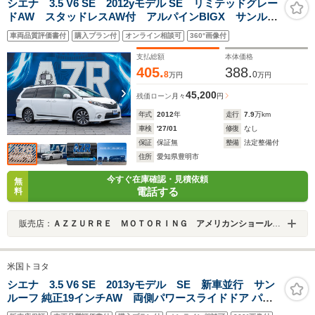
シエナ 3.5 V6 SE 2012yモデル SE リミテッドグレー
ドAW スタッドレスAW付 アルパインBIGX サンルー
フ 両側パワースライドドア キーレス パワーバック
車両品質評価書付
購入プラン付
オンライン相談可
360°画像付
ドア
支払総額
本体価格
405.
388.
8
0
万円
万円
45,200
残価ローン
月々
円
年式
2012
年
走行
7.9
万km
車検
'27/01
修復
なし
保証
保証無
整備
法定整備付
住所
愛知県豊明市
今すぐ在庫確認・見積依頼
無
電話する
料
販売店：
ＡＺＺＵＲＲＥ ＭＯＴＯＲＩＮＧ アメリカンショールーム
米国トヨタ
シエナ 3.5 V6 SE 2013yモデル SE 新車並行 サン
ルーフ 純正19インチAW 両側パワースライドドア パワ
ーバックドア カロッツェリアナビ 3列シート オートチェ