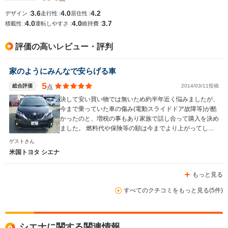
3.6
4.0
4.2
デザイン :
走行性 :
居住性 :
駆動方式
FF、4WD
FF、4WD
FF
4.0
4.0
3.7
積載性 :
運転しやすさ :
維持費 :
評価の高いレビュー・評判
家のようにみんなで安らげる車
5
総合評価
2014/03/11投稿
点
決して安い買い物では無いため約半年近く悩みましたが、
今まで乗っていた車の傷み(電動スライドドア故障等)が酷
かったのと、増税の事もあり家族で話し合って購入を決め
ました。 燃料代や保険等の額は今までより上がってしま
いますが、後悔はしておらず良い買い物が出来ました。
ゲストさん
これから先、シエナと共に良い思い出を作っていきたいと
米国トヨタ シエナ
思います♪(^∇^)
もっと見る
すべてのクチコミをもっと見る(5件)
シエナに関する関連情報