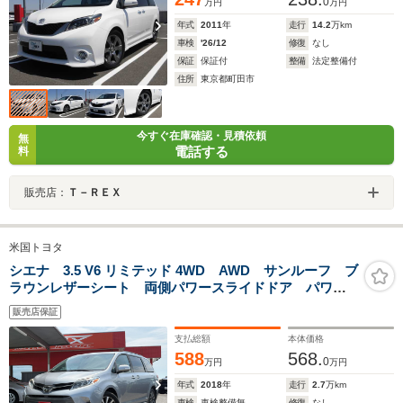
0
万円
万円
年式
2011
年
走行
14.2
万km
車検
'26/12
修復
なし
保証
保証付
整備
法定整備付
住所
東京都町田市
今すぐ在庫確認・見積依頼
無
電話する
料
販売店：
Ｔ－ＲＥＸ
米国トヨタ
シエナ 3.5 V6 リミテッド 4WD AWD サンルーフ ブ
ラウンレザーシート 両側パワースライドドア パワー
バックドア オットマン カロッェリアナビ 地デジ
販売店保証
TV トヨタセーフティセンス
支払総額
本体価格
588
568.
0
万円
万円
年式
2018
年
走行
2.7
万km
車検
車検整備無
修復
なし