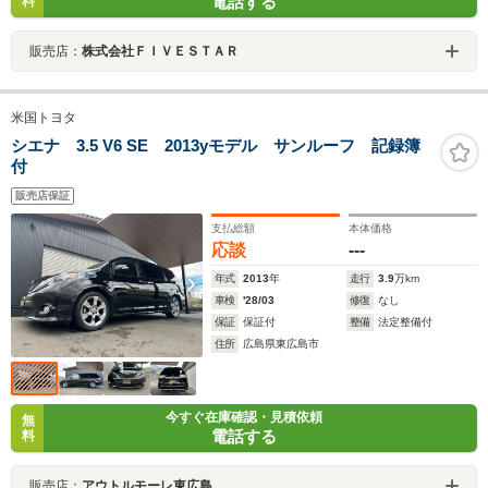
電話する
料
販売店：
株式会社ＦＩＶＥＳＴＡＲ
米国トヨタ
シエナ 3.5 V6 SE 2013yモデル サンルーフ 記録簿
付
販売店保証
支払総額
本体価格
応談
---
年式
2013
年
走行
3.9
万km
車検
'28/03
修復
なし
保証
保証付
整備
法定整備付
住所
広島県東広島市
今すぐ在庫確認・見積依頼
無
電話する
料
販売店：
アウトルモーレ東広島