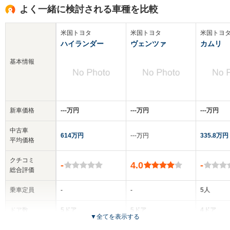
よく一緒に検討される車種を比較
米国トヨタ
米国トヨタ
米国トヨ
ハイランダー
ヴェンツァ
カムリ
基本情報
新車価格
‐‐‐万円
‐‐‐万円
‐‐‐万円
中古車
614万円
‐‐‐万円
335.8万円
平均価格
クチコミ
-
4.0
-
総合評価
乗車定員
-
-
5人
ドア数
5ドア
5ドア
4ドア
▼
全てを表示する