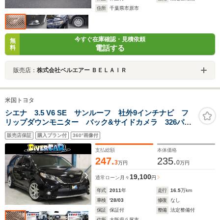
住所
千葉県市原市
今すぐ在庫確認・見積依頼
無
電話する
料
販売店：
株式会社ベルエアー ＢＥＬＡＩＲ
米国トヨタ
シエナ 3.5 V6 SE サンルーフ 社外9インチナビ フ
リップダウンモニター バック&サイドカメラ 326パワ
ー20AW 両側電動スライドドア ハーフレザーシート
販売店保証
購入プラン付
360°画像付
パワーバックドア 社外テール オートエアコン 除菌
抗菌施工
支払総額
本体価格
247.
235.
3
0
万円
万円
19,100
通常ローン
月々
円
年式
2011
年
走行
16.5
万km
車検
'28/03
修復
なし
保証
保証付
整備
法定整備付
住所
大阪府八尾市