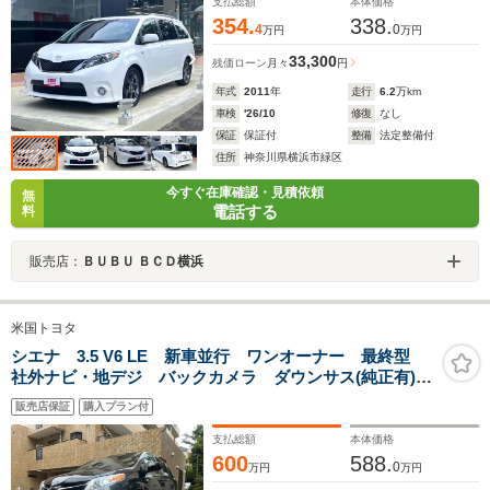
支払総額
本体価格
354.
338.
4
0
万円
万円
33,300
残価ローン
月々
円
年式
2011
年
走行
6.2
万km
車検
'26/10
修復
なし
保証
保証付
整備
法定整備付
住所
神奈川県横浜市緑区
今すぐ在庫確認・見積依頼
無
電話する
料
販売店：
ＢＵＢＵ ＢＣＤ横浜
米国トヨタ
シエナ 3.5 V6 LE 新車並行 ワンオーナー 最終型
社外ナビ・地デジ バックカメラ ダウンサス(純正有)
社外アルミホイール(純正有) ドラレコ ETC フリップ
販売店保証
購入プラン付
ダウン
支払総額
本体価格
600
588.
0
万円
万円