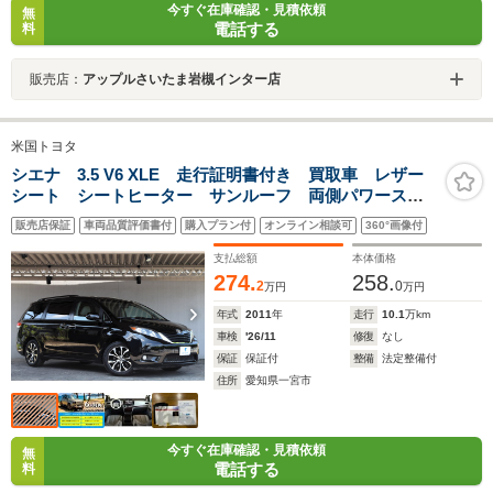
今すぐ在庫確認・見積依頼
無
電話する
料
販売店：
アップルさいたま岩槻インター店
米国トヨタ
シエナ 3.5 V6 XLE 走行証明書付き 買取車 レザー
シート シートヒーター サンルーフ 両側パワースラ
イドドア パワーリアゲート フローティングナビ リ
販売店保証
車両品質評価書付
購入プラン付
オンライン相談可
360°画像付
アモニター 18インチAW
支払総額
本体価格
274.
258.
2
0
万円
万円
年式
2011
年
走行
10.1
万km
車検
'26/11
修復
なし
保証
保証付
整備
法定整備付
住所
愛知県一宮市
今すぐ在庫確認・見積依頼
無
電話する
料