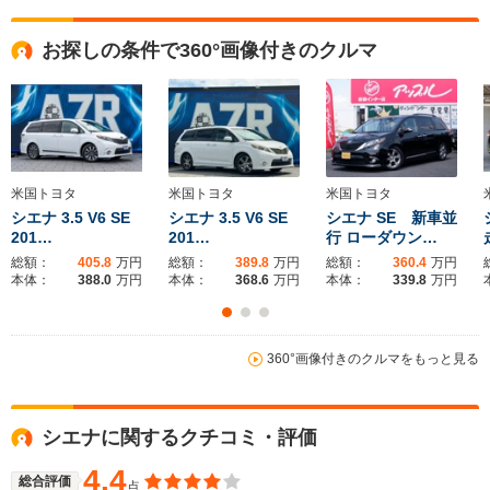
全高
全高
-m
-m
-
お探しの条件で360°画像付きのクルマ
全幅
全幅
サイズ
-m
-m
-
全長
全長
(全長x全幅x全高)
-m
-m
米国トヨタ
米国トヨタ
米国トヨタ
シエナ 3.5 V6 SE
シエナ 3.5 V6 SE
シエナ SE 新車並
201…
201…
行 ローダウン…
ホイールベース
ホイールベース
ホイー
-m
-m
総額：
405.8
万円
総額：
389.8
万円
総額：
360.4
万円
本体：
388.0
万円
本体：
368.6
万円
本体：
339.8
万円
360°画像付きのクルマをもっと見る
WLTCモード
-
-
-
燃費
シエナに関するクチコミ・評価
4.4
排気量
2700～3500cc
2700～3500cc
2500～35
総合評価
点