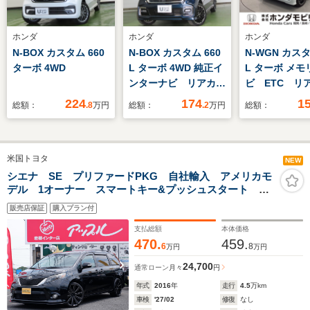
ホンダ
ホンダ
ホンダ
N-BOX カスタム 660
N-BOX カスタム 660
N-WGN カスタ
ターボ 4WD
L ターボ 4WD 純正イ
L ターボ メモ
ンターナビ リアカメ
ビ ETC リ
ラ 両側電動スライド
224
174
1
総額：
.8
万円
総額：
.2
万円
総額：
ドア 純正エンスタ
純正前後ドラレコ
ETC フルセグTV
米国トヨタ
NEW
シエナ SE プリファードPKG 自社輸入 アメリカモ
デル 1オーナー スマートキー&プッシュスタート
BSM サンルーフ
販売店保証
購入プラン付
支払総額
本体価格
470.
459.
6
8
万円
万円
24,700
通常ローン
月々
円
年式
2016
年
走行
4.5
万km
車検
'27/02
修復
なし