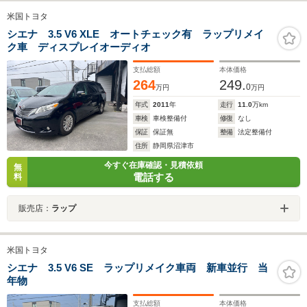
米国トヨタ
シエナ 3.5 V6 XLE オートチェック有 ラップリメイ
ク車 ディスプレイオーディオ
支払総額
本体価格
264
249.
0
万円
万円
年式
2011
年
走行
11.0
万km
車検
車検整備付
修復
なし
保証
保証無
整備
法定整備付
住所
静岡県沼津市
今すぐ在庫確認・見積依頼
無
電話する
料
販売店：
ラップ
米国トヨタ
シエナ 3.5 V6 SE ラップリメイク車両 新車並行 当
年物
支払総額
本体価格