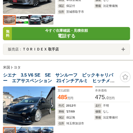
保証
保証付
整備
法定整備無
住所
茨城県取手市
今すぐ在庫確認・見積依頼
無
電話する
料
販売店：
ＴＯＲＩＤＥＸ 取手店
米国トヨタ
シエナ 3.5 V6 SE SE サンルーフ ビックキャリパ
ー エアサスペンション 21インチアルミ ヒッチメン
バー ディスプレイオーディオ
支払総額
本体価格
485
475.
0
万円
万円
年式
2012
年
走行
不明
車検
'27/09
修復
なし
保証
保証無
整備
法定整備付
住所
埼玉県加須市