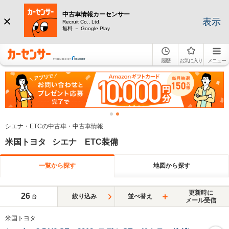
中古車情報カーセンサー
表示
Recruit Co., Ltd.
無料 － Google Play
履歴
お気に入り
メニュー
シエナ・ETCの中古車・中古車情報
米国トヨタ シエナ ETC装備
一覧から探す
地図から探す
更新時に
26
絞り込み
並べ替え
台
メール受信
米国トヨタ