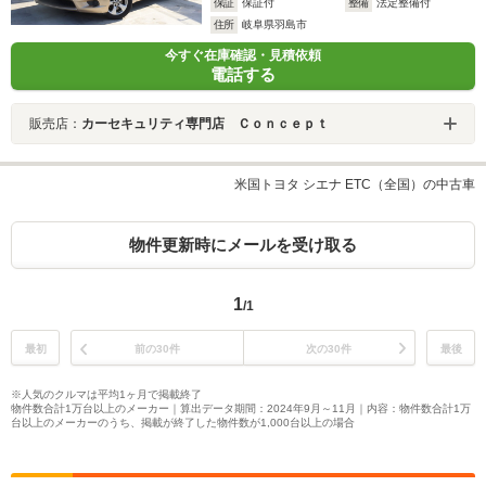
保証
保証付
整備
法定整備付
住所
岐阜県羽島市
今すぐ在庫確認・見積依頼
電話する
販売店：
カーセキュリティ専門店 Ｃｏｎｃｅｐｔ
米国トヨタ シエナ ETC（全国）の中古車
物件更新時にメールを受け取る
1
/1
最初
前の30件
次の30件
最後
※人気のクルマは平均1ヶ月で掲載終了
物件数合計1万台以上のメーカー｜算出データ期間：2024年9月～11月｜内容：物件数合計1万
台以上のメーカーのうち、掲載が終了した物件数が1,000台以上の場合