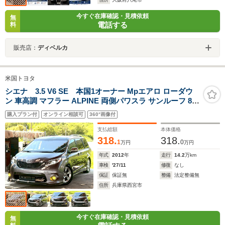
今すぐ在庫確認・見積依頼
無
電話する
料
販売店：
ディベルカ
米国トヨタ
シエナ 3.5 V6 SE 本国1オーナー Mpエアロ ローダウ
ン 車高調 マフラー ALPINE 両側パワスラ サンルーフ 8人
純正19inch
購入プラン付
オンライン相談可
360°画像付
支払総額
本体価格
318.
318.
1
0
万円
万円
年式
2012
年
走行
14.2
万km
車検
'27/11
修復
なし
保証
保証無
整備
法定整備無
住所
兵庫県西宮市
今すぐ在庫確認・見積依頼
無