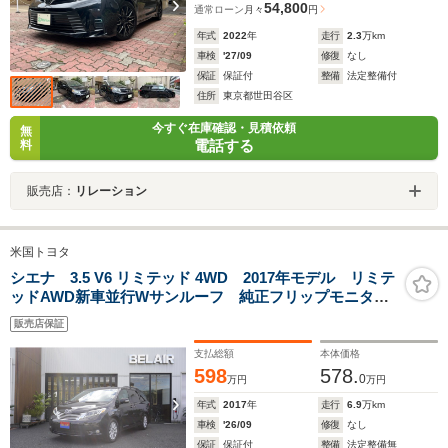
54,800
通常ローン
月々
円
年式
2022
年
走行
2.3
万km
車検
'27/09
修復
なし
保証
保証付
整備
法定整備付
住所
東京都世田谷区
今すぐ在庫確認・見積依頼
無
電話する
料
販売店：
リレーション
米国トヨタ
シエナ 3.5 V6 リミテッド 4WD 2017年モデル リミテ
ッドAWD新車並行Wサンルーフ 純正フリップモニター
電動格納ミラー両側パワースライドドア シートヒータ
販売店保証
ーベンチレート電動リアゲート JBLアルパイン9イン
チTV ナビ ETC
支払総額
本体価格
598
578.
0
万円
万円
年式
2017
年
走行
6.9
万km
車検
'26/09
修復
なし
保証
保証付
整備
法定整備無