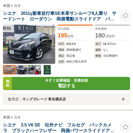
米国トヨタ
シエナ 2011y新車並行車SE本革サンルーフ8人乗り サ
ードシート ローダウン 両側電動スライドドア パワ
ーバックドア 純正19インチアルミ LEDヘッド&フォグ
支払総額
本体価格
&テール 外ナビ 後席フリップダウンモニター バック
195
180.
モニター キーレス ETC
0
万円
万円
年式
2011
年
走行
16.4
万km
車検
車検整備付
修復
なし
保証
保証無
整備
法定整備付
住所
神奈川県大和市
今すぐ在庫確認・見積依頼
無
電話する
料
販売店：
キングガレージ 東名横浜店
米国トヨタ
シエナ 3.5 V6 SE 社外ナビ フルセグ バックカメ
ラ ブラックハーフレザー 両側パワースライドドア