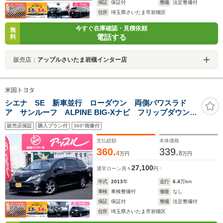
保証
保証付
整備
法定整備付
住所
埼玉県さいたま市岩槻区
今すぐ在庫確認・見積依頼
無
電話する
料
販売店：
アップルさいたま岩槻インター店
米国トヨタ
シエナ SE 新車並行 ローダウン 両側パワスラド
ア サンルーフ ALPINE BIG-Xナビ フリップダウンモ
ニター
販売店保証
購入プラン付
360°画像付
支払総額
本体価格
360.
339.
4
8
万円
万円
27,100
通常ローン
月々
円
年式
2013
年
走行
6.4
万km
車検
車検整備付
修復
なし
保証
保証付
整備
法定整備付
住所
埼玉県さいたま市岩槻区