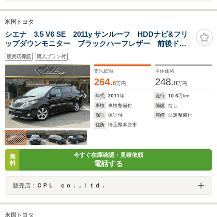
米国トヨタ
シエナ 3.5 V6 SE 2011y サンルーフ HDDナビ&フリ
ップダウンモニター ブラックハーフレザー 前後ドラ
レコ ETC 床下格納式サードシート バックカメラ
販売店保証
購入プラン付
パワーバックドア 本国取説スペアキー有
支払総額
本体価格
264.
248.
6
0
万円
万円
年式
2011
年
走行
10.6
万km
車検
車検整備付
修復
なし
保証
保証付
整備
法定整備付
住所
埼玉県本庄市
今すぐ在庫確認・見積依頼
無
電話する
料
販売店：
ＣＰＬ ｃｏ．，ｌｔｄ．
米国トヨタ