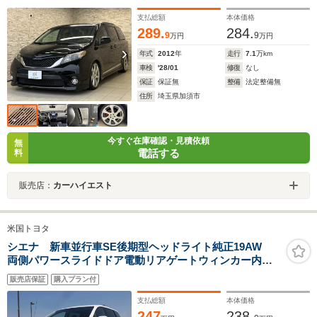
パワーシート パワーバックドア クルーズコントロー
支払総額
本体価格
ル Pシート ETC LEDヘッドライト 社外20インチ
289.
284.
AW
9
9
万円
万円
年式
2012
年
走行
7.1
万km
車検
'28/01
修復
なし
保証
保証無
整備
法定整備無
住所
埼玉県加須市
今すぐ在庫確認・見積依頼
無
電話する
料
販売店：
カーハイエスト
米国トヨタ
シエナ 新車並行車SE後期型ヘッドライト純正19AW
両側パワースライドドア電動リアゲートウィンカー内蔵
サイドミラーALPINE8インチナビ後席フリップダウンモ
販売店保証
購入プラン付
ニターETCサイド・バックカメラ
支払総額
本体価格
247
238.