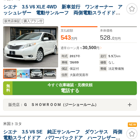
シエナ 3.5 V6 XLE 4WD 新車並行 ワンオーナー ア
ッシュレザー 電動サンルーフ 両側電動スライドド
ア パワーバックドア アルパイン製(X9Z)フルセグメモ
販売店保証
購入プラン付
リーナビ サイド&バックカメラ
支払総額
本体価格
543
528.
0
万円
万円
30,500
通常ローン
月々
円
年式
2017
年
走行
5.5
万km
車検
'26/09
修復
なし
保証
保証付
整備
法定整備無
住所
大阪府箕面市
今すぐ在庫確認・見積依頼
無
電話する
料
販売店：
Ｇ ＳＨＯＷＲＯＯＭ（ジーショールーム）
米国トヨタ
NEW
シエナ 3.5 V6 SE 純正サンルーフ ダウンサス 両側
電動スライドドア パワーバックドア ハーフレザーシ