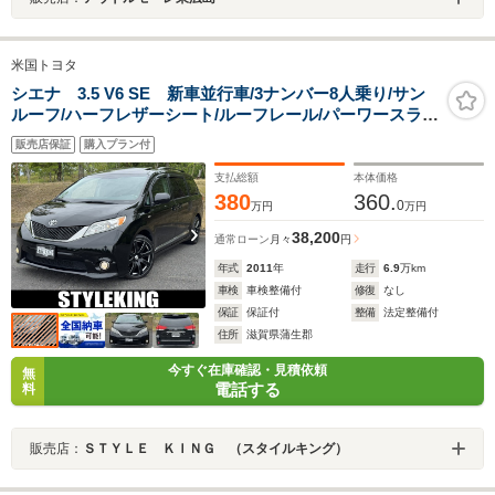
米国トヨタ
シエナ 3.5 V6 SE 新車並行車/3ナンバー8人乗り/サン
ルーフ/ハーフレザーシート/ルーフレール/パーワースライ
ドドア/パワーバックドア/イクリプスナビ・フルセグ
販売店保証
購入プラン付
TV/ETC/Bカメ/9インチリアモニター/20インチAW/LEDヘ
ッド・テールライト
支払総額
本体価格
380
360.
0
万円
万円
38,200
通常ローン
月々
円
年式
2011
年
走行
6.9
万km
車検
車検整備付
修復
なし
保証
保証付
整備
法定整備付
住所
滋賀県蒲生郡
今すぐ在庫確認・見積依頼
無
電話する
料
販売店：
ＳＴＹＬＥ ＫＩＮＧ （スタイルキング）