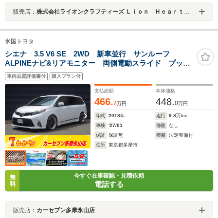
販売店：
株式会社ライオンクラフティーズ Ｌｉｏｎ Ｈｅａｒｔ ライオンハート
米国トヨタ
シエナ 3.5 V6 SE 2WD 新車並行 サンルーフ
ALPINEナビ&リアモニター 両側電動スライド プッシ
ュスタートスイッチ&スマートキー ブラインドスポット
車両品質評価書付
購入プラン付
モニター
支払総額
本体価格
466.
448.
7
0
万円
万円
年式
2018
年
走行
9.8
万km
車検
'27/01
修復
なし
保証
保証無
整備
法定整備付
住所
東京都多摩市
今すぐ在庫確認・見積依頼
無
電話する
料
販売店：
カーセブン多摩永山店