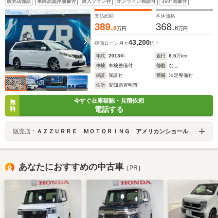
販売店保証
車両品質評価書付
購入プラン付
オンライン相談可
360°画像付
ック・カーファックス有
支払総額
本体価格
389.
368.
8
6
万円
万円
43,200
残価ローン
月々
円
年式
2013
年
走行
8.5
万km
車検
車検整備付
修復
なし
保証
保証付
整備
法定整備付
住所
愛知県豊明市
今すぐ在庫確認・見積依頼
無
電話する
料
販売店：
ＡＺＺＵＲＲＥ ＭＯＴＯＲＩＮＧ アメリカンショールーム
あなたにおすすめの中古車
［PR］