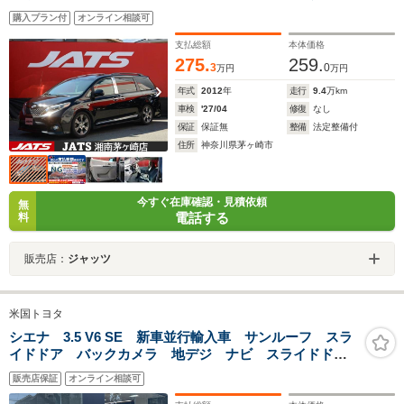
ート 社外ナビ Bluetooth対応 バックカメラ ETC
購入プラン付
オンライン相談可
フロント&サイドカメラ
支払総額
本体価格
275.
259.
3
0
万円
万円
年式
2012
年
走行
9.4
万km
車検
'27/04
修復
なし
保証
保証無
整備
法定整備付
住所
神奈川県茅ヶ崎市
今すぐ在庫確認・見積依頼
無
電話する
料
販売店：
ジャッツ
米国トヨタ
シエナ 3.5 V6 SE 新車並行輸入車 サンルーフ スラ
イドドア バックカメラ 地デジ ナビ スライドド
ア パワーリアゲート 3列シート
販売店保証
オンライン相談可