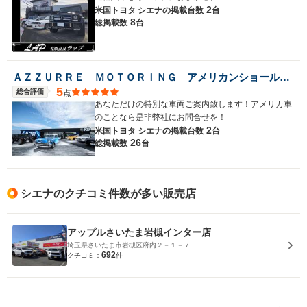
2
米国トヨタ シエナの
掲載台数
台
8
総掲載数
台
ＡＺＺＵＲＲＥ ＭＯＴＯＲＩＮＧ アメリカンショールーム
5
総合評価
点
あなただけの特別な車両ご案内致します！アメリカ車
のことなら是非弊社にお問合せを！
2
米国トヨタ シエナの
掲載台数
台
26
総掲載数
台
シエナのクチコミ件数が多い販売店
アップルさいたま岩槻インター店
埼玉県さいたま市岩槻区府内２－１－７
692
クチコミ：
件