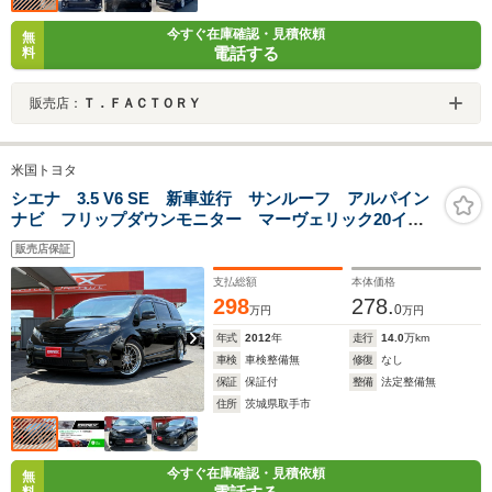
今すぐ在庫確認・見積依頼
無
電話する
料
販売店：
Ｔ．ＦＡＣＴＯＲＹ
米国トヨタ
シエナ 3.5 V6 SE 新車並行 サンルーフ アルパイン
ナビ フリップダウンモニター マーヴェリック20イン
チホイール 両側パワースライドドア パワーバックド
販売店保証
ア サイド&リアスポイラー ブラックグリル
支払総額
本体価格
298
278.
0
万円
万円
年式
2012
年
走行
14.0
万km
車検
車検整備無
修復
なし
保証
保証付
整備
法定整備無
住所
茨城県取手市
今すぐ在庫確認・見積依頼
無
料