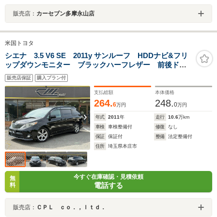
販売店：
カーセブン多摩永山店
米国トヨタ
シエナ 3.5 V6 SE 2011y サンルーフ HDDナビ&フリ
ップダウンモニター ブラックハーフレザー 前後ドラ
レコ ETC 床下格納式サードシート バックカメラ
販売店保証
購入プラン付
パワーバックドア 本国取説スペアキー有
支払総額
本体価格
264.
248.
6
0
万円
万円
年式
2011
年
走行
10.6
万km
車検
車検整備付
修復
なし
保証
保証付
整備
法定整備付
住所
埼玉県本庄市
今すぐ在庫確認・見積依頼
無
電話する
料
販売店：
ＣＰＬ ｃｏ．，ｌｔｄ．