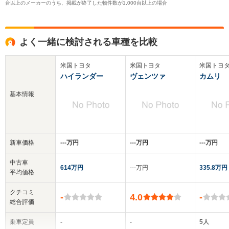
台以上のメーカーのうち、掲載が終了した物件数が1,000台以上の場合
よく一緒に検討される車種を比較
米国トヨタ
米国トヨタ
米国トヨ
ハイランダー
ヴェンツァ
カムリ
基本情報
新車価格
‐‐‐万円
‐‐‐万円
‐‐‐万円
中古車
614万円
‐‐‐万円
335.8万円
平均価格
クチコミ
-
4.0
-
総合評価
乗車定員
-
-
5人