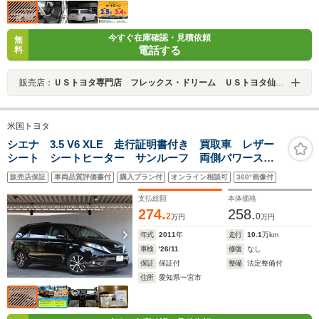
今すぐ在庫確認・見積依頼
無
電話する
料
販売店：
ＵＳトヨタ専門店 フレックス・ドリーム ＵＳトヨタ仙台東店
米国トヨタ
シエナ 3.5 V6 XLE 走行証明書付き 買取車 レザー
シート シートヒーター サンルーフ 両側パワースラ
イドドア パワーリアゲート フローティングナビ リ
販売店保証
車両品質評価書付
購入プラン付
オンライン相談可
360°画像付
アモニター 18インチAW
支払総額
本体価格
274.
258.
2
0
万円
万円
年式
2011
年
走行
10.1
万km
車検
'26/11
修復
なし
保証
保証付
整備
法定整備付
住所
愛知県一宮市