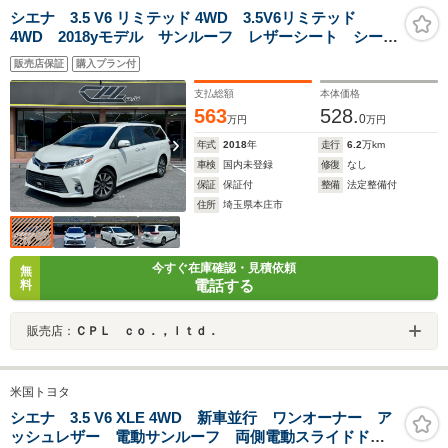
シエナ 3.5 V6 リミテッド 4WD 3.5V6リミテッド
4WD 2018yモデル サンルーフ レザーシート シート
ヒーター オットマンシート セーフティセンス
販売店保証
購入プラン付
支払総額
本体価格
563
528.
0
万円
万円
年式
2018
年
走行
6.2
万km
車検
国内未登録
修復
なし
保証
保証付
整備
法定整備付
住所
埼玉県本庄市
今すぐ在庫確認・見積依頼
無
電話する
料
販売店：
ＣＰＬ ｃｏ．，ｌｔｄ．
米国トヨタ
シエナ 3.5 V6 XLE 4WD 新車並行 ワンオーナー ア
ッシュレザー 電動サンルーフ 両側電動スライドド