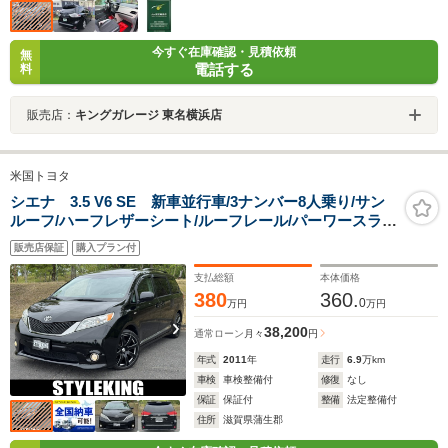
今すぐ在庫確認・見積依頼
無
電話する
料
販売店：
キングガレージ 東名横浜店
米国トヨタ
シエナ 3.5 V6 SE 新車並行車/3ナンバー8人乗り/サン
ルーフ/ハーフレザーシート/ルーフレール/パーワースライ
ドドア/パワーバックドア/イクリプスナビ・フルセグ
販売店保証
購入プラン付
TV/ETC/Bカメ/9インチリアモニター/20インチAW/LEDヘ
ッド・テールライト
支払総額
本体価格
380
360.
0
万円
万円
38,200
通常ローン
月々
円
年式
2011
年
走行
6.9
万km
車検
車検整備付
修復
なし
保証
保証付
整備
法定整備付
住所
滋賀県蒲生郡