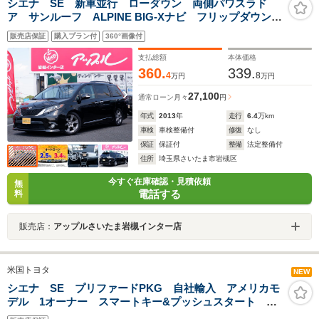
シエナ SE 新車並行 ローダウン 両側パワスラド
ア サンルーフ ALPINE BIG-Xナビ フリップダウンモ
ニター
販売店保証
購入プラン付
360°画像付
支払総額
本体価格
360.
339.
4
8
万円
万円
27,100
通常ローン
月々
円
年式
2013
年
走行
6.4
万km
車検
車検整備付
修復
なし
保証
保証付
整備
法定整備付
住所
埼玉県さいたま市岩槻区
今すぐ在庫確認・見積依頼
無
電話する
料
販売店：
アップルさいたま岩槻インター店
米国トヨタ
NEW
シエナ SE プリファードPKG 自社輸入 アメリカモ
デル 1オーナー スマートキー&プッシュスタート
BSM サンルーフ