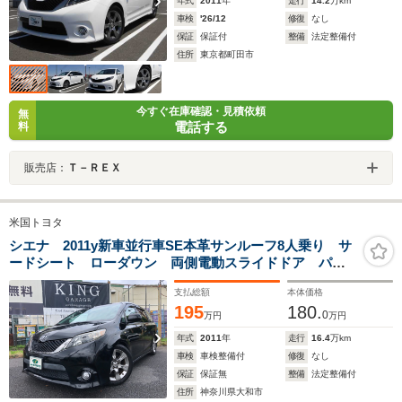
年式
2011
年
走行
14.2
万km
車検
'26/12
修復
なし
保証
保証付
整備
法定整備付
住所
東京都町田市
今すぐ在庫確認・見積依頼
無
電話する
料
販売店：
Ｔ－ＲＥＸ
米国トヨタ
シエナ 2011y新車並行車SE本革サンルーフ8人乗り サ
ードシート ローダウン 両側電動スライドドア パワ
ーバックドア 純正19インチアルミ LEDヘッド&フォグ
支払総額
本体価格
&テール 外ナビ 後席フリップダウンモニター バック
195
180.
モニター キーレス ETC
0
万円
万円
年式
2011
年
走行
16.4
万km
車検
車検整備付
修復
なし
保証
保証無
整備
法定整備付
住所
神奈川県大和市