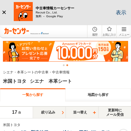
中古車情報カーセンサー
表示
Recruit Co., Ltd.
無料 － Google Play
履歴
お気に入り
メニュー
シエナ・本革シートの中古車・中古車情報
米国トヨタ シエナ 本革シート
一覧から探す
地図から探す
更新時に
17
絞り込み
並べ替え
台
メール受信
米国トヨタ