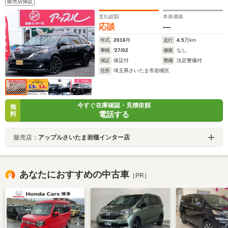
販売店保証
支払総額
本体価格
応談
---
年式
2016
年
走行
4.5
万km
車検
'27/02
修復
なし
保証
保証付
整備
法定整備付
住所
埼玉県さいたま市岩槻区
今すぐ在庫確認・見積依頼
無
電話する
料
販売店：
アップルさいたま岩槻インター店
あなたにおすすめの中古車
［PR］