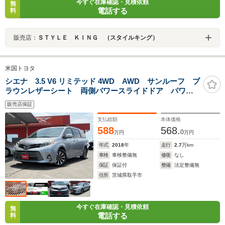
今すぐ在庫確認・見積依頼
無
電話する
料
販売店：
ＳＴＹＬＥ ＫＩＮＧ （スタイルキング）
米国トヨタ
シエナ 3.5 V6 リミテッド 4WD AWD サンルーフ ブ
ラウンレザーシート 両側パワースライドドア パワー
バックドア オットマン カロッェリアナビ 地デジ
販売店保証
TV トヨタセーフティセンス
支払総額
本体価格
588
568.
0
万円
万円
年式
2018
年
走行
2.7
万km
車検
車検整備無
修復
なし
保証
保証付
整備
法定整備無
住所
茨城県取手市
今すぐ在庫確認・見積依頼
無
電話する
料