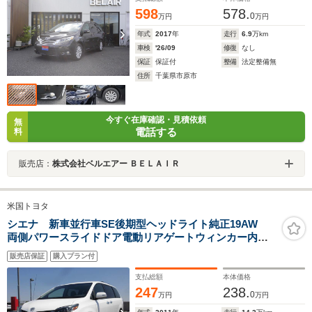
598
578.
0
万円
万円
年式
2017
年
走行
6.9
万km
車検
'26/09
修復
なし
保証
保証付
整備
法定整備無
住所
千葉県市原市
今すぐ在庫確認・見積依頼
無
電話する
料
販売店：
株式会社ベルエアー ＢＥＬＡＩＲ
米国トヨタ
シエナ 新車並行車SE後期型ヘッドライト純正19AW
両側パワースライドドア電動リアゲートウィンカー内蔵
サイドミラーALPINE8インチナビ後席フリップダウンモ
販売店保証
購入プラン付
ニターETCサイド・バックカメラ
支払総額
本体価格
247
238.
0
万円
万円