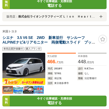
今すぐ在庫確認・見積依頼
無
電話する
料
販売店：
株式会社ライオンクラフティーズ Ｌｉｏｎ Ｈｅａｒｔ ライオンハート
米国トヨタ
シエナ 3.5 V6 SE 2WD 新車並行 サンルーフ
ALPINEナビ&リアモニター 両側電動スライド プッシ
ュスタートスイッチ&スマートキー ブラインドスポット
車両品質評価書付
購入プラン付
モニター
支払総額
本体価格
466.
448.
7
0
万円
万円
年式
2018
年
走行
9.8
万km
車検
'27/01
修復
なし
保証
保証無
整備
法定整備付
住所
東京都多摩市
今すぐ在庫確認・見積依頼
無
電話する
料