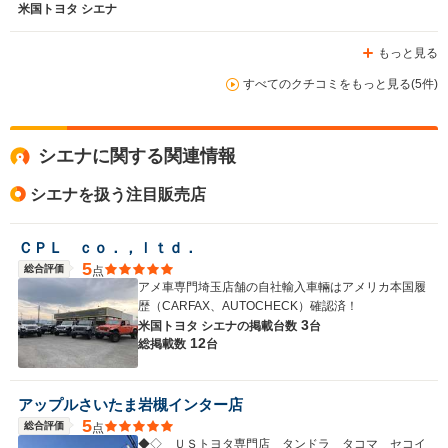
米国トヨタ シエナ
思います♪(^∇^)
もっと見る
排気量
2700～3500cc
2700～3500cc
2500～35
すべてのクチコミをもっと見る(5件)
駆動方式
FF、4WD
FF、4WD
FF
シエナに関する関連情報
シエナを扱う注目販売店
ＣＰＬ ｃｏ．，ｌｔｄ．
5
総合評価
点
アメ車専門埼玉店舗の自社輸入車輛はアメリカ本国履
歴（CARFAX、AUTOCHECK）確認済！
3
米国トヨタ シエナの
掲載台数
台
12
総掲載数
台
アップルさいたま岩槻インター店
5
総合評価
点
◆◇ ＵＳトヨタ専門店 タンドラ タコマ セコイ