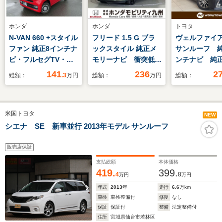
ホンダ
ホンダ
トヨタ
N-VAN 660 +スタイル
フリード 1.5 G ブラ
ヴェルファイア 2
ファン 純正8インチナ
ックスタイル 純正メ
サンルーフ 純
ビ・フルセグTV・
モリーナビ 衝突低減
ンチナビ 純正
Bluetooth接続・音楽
ブレーキ 両側電動ス
ンチフリップ
141
236
2
総額：
.3
万円
総額：
万円
総額：
録音・前後ドライブレ
ライドドア シートヒ
ニター バッ
コーダー・バックモニ
ーター LEDヘッド
ラ フルセグT
ター・コーナーセンサ
純正15インチアルミ
側パワースラ
米国トヨタ
ー・充電用USBジャ
ホイール ETC
ア LED 純正
NEW
ック・ETC・LEDヘッ
ンチAW ステ
シエナ SE 新車並行 2013年モデル サンルーフ
ドライト・ワンオーナ
グスイッチ 
ー車
ト ETC 禁
販売店保証
支払総額
本体価格
419.
399.
4
8
万円
万円
年式
2013
年
走行
6.6
万km
車検
車検整備付
修復
なし
保証
保証付
整備
法定整備付
住所
宮城県仙台市若林区