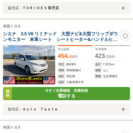
販売店：
ＴＯＲＩＤＥＸ 取手店
米国トヨタ
シエナ 3.5 V6 リミテッド 大型ナビ&大型フリップダウ
ンモニター 本革シート シートヒーター&ハンドルヒー
ター ツインサンルーフ カナダ製 km表記 CURT社
支払総額
本体価格
製ヒッチメンバー
454.
423.
4
5
万円
万円
年式
2015
年
走行
7.3
万km
車検
車検整備付
修復
なし
保証
保証無
整備
法定整備付
住所
大阪府豊中市
今すぐ在庫確認・見積依頼
無
電話する
料
販売店：
Ａｕｔｏ Ｔａｓｔｅ
米国トヨタ