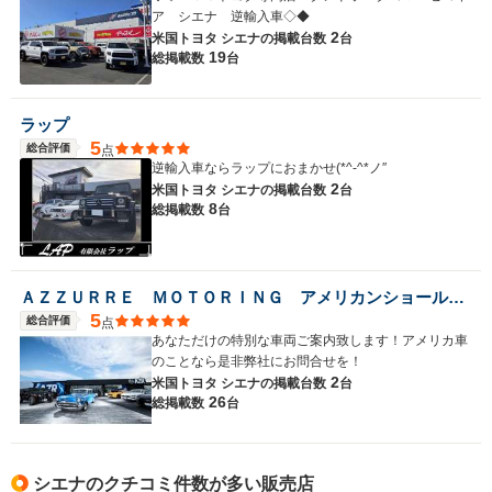
ア シエナ 逆輸入車◇◆
2
米国トヨタ シエナの
掲載台数
台
19
総掲載数
台
ラップ
5
総合評価
点
逆輸入車ならラップにおまかせ(*^-^*ノ″
2
米国トヨタ シエナの
掲載台数
台
8
総掲載数
台
ＡＺＺＵＲＲＥ ＭＯＴＯＲＩＮＧ アメリカンショールーム
5
総合評価
点
あなただけの特別な車両ご案内致します！アメリカ車
のことなら是非弊社にお問合せを！
2
米国トヨタ シエナの
掲載台数
台
26
総掲載数
台
シエナのクチコミ件数が多い販売店