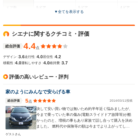
ドア数
5ドア
5ドア
4ドア
▼
全てを表示する
全高
全高
-m
-m
-
シエナに関するクチコミ・評価
4.4
総合評価
点
全幅
全幅
サイズ
-m
-m
-
3.6
4.0
4.2
デザイン :
走行性 :
居住性 :
全長
全長
(全長x全幅x全高)
4.0
4.0
3.7
積載性 :
運転しやすさ :
維持費 :
-m
-m
評価の高いレビュー・評判
ホイールベース
ホイールベース
ホイー
家のようにみんなで安らげる車
-m
-m
5
総合評価
2014/03/11投稿
点
決して安い買い物では無いため約半年近く悩みましたが、
今まで乗っていた車の傷み(電動スライドドア故障等)が酷
かったのと、増税の事もあり家族で話し合って購入を決め
WLTCモード
-
-
-
ました。 燃料代や保険等の額は今までより上がってしま
燃費
いますが、後悔はしておらず良い買い物が出来ました。
ゲストさん
これから先、シエナと共に良い思い出を作っていきたいと