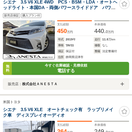
シエナ 3.5 V6 XLE 4WD PCS・BSM・LDA・オートヘ
ッドライト・本国DA・両側パワースライドドア パワー
バックドア USコーナー ルーフレール 7人乗り 本
販売店保証
購入プラン付
革パワーシート(ヒーター) Bカメラ ETC2.0 スマート
キーx2
支払総額
本体価格
450
440.
0
万円
万円
年式
2019
年
走行
11.0
万km
車検
'26/11
修復
なし
保証
保証付
整備
法定整備付
住所
静岡県沼津市
今すぐ在庫確認・見積依頼
無
電話する
料
販売店：
株式会社ＡＮＥＳＴＡ
米国トヨタ
シエナ 3.5 V6 XLE オートチェック有 ラップリメイ
ク車 ディスプレイオーディオ
支払総額
本体価格
264
249.