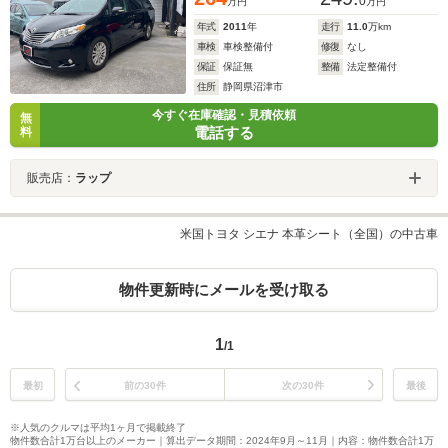
0
万円
万円
年式
2011
年
走行
11.0
万km
車検
車検整備付
修復
なし
保証
保証無
整備
法定整備付
住所
静岡県沼津市
今すぐ在庫確認・見積依頼
無
電話する
料
販売店：
ラップ
米国トヨタ シエナ 本革シート（全国）の中古車
物件更新時にメールを受け取る
1
/1
最初
前の30件
次の30件
最後
※人気のクルマは平均1ヶ月で掲載終了
物件数合計1万台以上のメーカー｜算出データ期間：2024年9月～11月｜内容：物件数合計1万