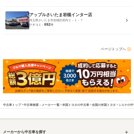
アップルさいたま岩槻インター店
埼玉県さいたま市岩槻区府内２－１－７
692
クチコミ：
件
ページトップへ
中古車トップ
中古車検索：メーカー一覧
米国トヨタの中古車
全国の米国トヨタ
シエナの中
メーカーから中古車を探す