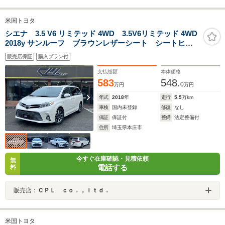
米国トヨタ
シエナ 3.5 V6 リミテッド 4WD 3.5V6リミテッド 4WD
2018y サンルーフ ブラウンレザーシート シートヒー
ター オットマンセカンドシート セーフティセンス
販売店保証
購入プラン付
パワーバックドア 国内新規登録
支払総額
本体価格
583
548.
0
万円
万円
年式
2018
年
走行
5.5
万km
車検
国内未登録
修復
なし
保証
保証付
整備
法定整備付
住所
埼玉県本庄市
今すぐ在庫確認・見積依頼
無
電話する
料
販売店：
ＣＰＬ ｃｏ．，ｌｔｄ．
米国トヨタ