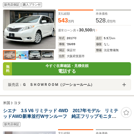
ア パワーバックドア アルパイン製(X9Z)フルセグメモ
販売店保証
購入プラン付
リーナビ サイド&バックカメラ
支払総額
本体価格
543
528.
0
万円
万円
30,500
通常ローン
月々
円
年式
2017
年
走行
5.5
万km
車検
'26/09
修復
なし
保証
保証付
整備
法定整備無
住所
大阪府箕面市
今すぐ在庫確認・見積依頼
無
電話する
料
販売店：
Ｇ ＳＨＯＷＲＯＯＭ（ジーショールーム）
米国トヨタ
シエナ 3.5 V6 リミテッド 4WD 2017年モデル リミテ
ッドAWD新車並行Wサンルーフ 純正フリップモニター
電動格納ミラー両側パワースライドドア シートヒータ
販売店保証
ーベンチレート電動リアゲート JBLアルパイン9イン
チTV ナビ ETC
支払総額
本体価格