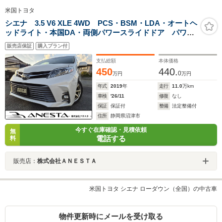
米国トヨタ
シエナ 3.5 V6 XLE 4WD PCS・BSM・LDA・オートヘ
ッドライト・本国DA・両側パワースライドドア パワー
バックドア USコーナー ルーフレール 7人乗り 本
販売店保証
購入プラン付
革パワーシート(ヒーター) Bカメラ ETC2.0 スマート
キーx2
支払総額
本体価格
450
440.
0
万円
万円
年式
2019
年
走行
11.0
万km
車検
'26/11
修復
なし
保証
保証付
整備
法定整備付
住所
静岡県沼津市
今すぐ在庫確認・見積依頼
無
電話する
料
販売店：
株式会社ＡＮＥＳＴＡ
米国トヨタ シエナ ローダウン（全国）の中古車
物件更新時にメールを受け取る