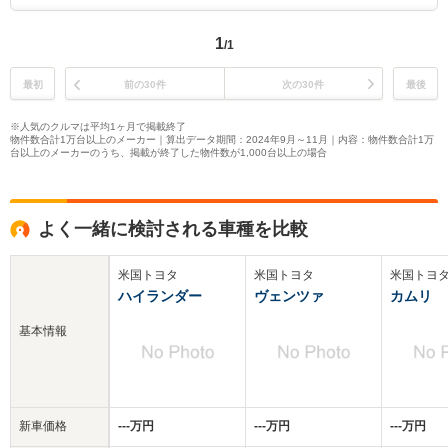
1
/1
最初
前の30件
次の30件
最後
※人気のクルマは平均1ヶ月で掲載終了
物件数合計1万台以上のメーカー｜算出データ期間：2024年9月～11月｜内容：物件数合計1万
台以上のメーカーのうち、掲載が終了した物件数が1,000台以上の場合
よく一緒に検討される車種を比較
米国トヨタ
米国トヨタ
米国トヨ
ハイランダー
ヴェンツァ
カムリ
基本情報
新車価格
‐‐‐万円
‐‐‐万円
‐‐‐万円