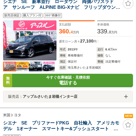
シエナ SE 新車並行 ローダウン 両側パワスラド
ア サンルーフ ALPINE BIG-Xナビ フリップダウンモ
ニター
販売店保証
購入プラン付
360°画像付
支払総額
本体価格
360.
339.
4
8
万円
万円
27,100
通常ローン
月々
円
年式
2013
年
走行
6.4
万km
車検
車検整備付
修復
なし
保証
保証付
整備
法定整備付
住所
埼玉県さいたま市岩槻区
今すぐ在庫確認・見積依頼
無
電話する
料
販売店：
アップルさいたま岩槻インター店
米国トヨタ
NEW
シエナ SE プリファードPKG 自社輸入 アメリカモ
デル 1オーナー スマートキー&プッシュスタート
BSM サンルーフ