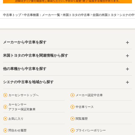
中古車トップ
中古車検索：メーカー一覧
米国トヨタの中古車
全国の米国トヨタ
シエナの中
メーカーから中古車を探す
米国トヨタの中古車を関連情報から探す
他の車種から中古車を探す
シエナの中古車を地域から探す
カーセンサートップへ
メーカー認定中古車
カーセンサー
中古車リース
アフター保証対象車
お気に入り
閲覧履歴
問合わせ履歴
プライバシーポリシー