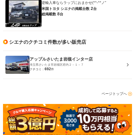
逆輸入車ならラップにおまかせ(*^-^*ノ″
2
米国トヨタ シエナの
掲載台数
台
8
総掲載数
台
シエナのクチコミ件数が多い販売店
アップルさいたま岩槻インター店
埼玉県さいたま市岩槻区府内２－１－７
692
クチコミ：
件
ページトップへ