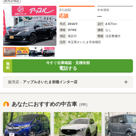
販売店保証
支払総額
本体価格
応談
---
年式
2016
年
走行
4.5
万km
車検
'27/02
修復
なし
保証
保証付
整備
法定整備付
住所
埼玉県さいたま市岩槻区
今すぐ在庫確認・見積依頼
無
電話する
料
販売店：
アップルさいたま岩槻インター店
あなたにおすすめの中古車
［PR］