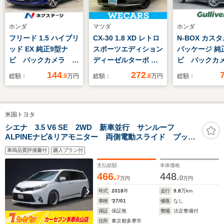
ホンダ
マツダ
ホンダ
フリード 1.5 ハイブリ
CX-30 1.8 XD レトロ
N-BOX カスタ
ッド EX 純正9型ナ
スポーツエディション
パッケージ 純
ビ バックカメラ 両
ディーゼルターボ 純
ビ バックカ
側電動ドア 寒冷地仕
正エアロ/BOSE/純正
側電動スライ
144
272
総額：
.9
万円
総額：
.8
万円
総額：
様 アダプティブクル
10インチ SDナビ/ア
ETC ホンダ
ーズ ETC フルセ
イアクティブセンス
グ 衝突軽減
グ Bluetooth シー
(マツダ)/シートヒータ
線逸脱警報装
米国トヨタ
トヒーター クリアラ
ー/360°ビューモニタ
り防止装置 
ンスソナー スマート
ー/車線逸脱防止支援
ト 社外バイ
シエナ 3.5 V6 SE 2WD 新車並行 サンルーフ
ALPINEナビ&リアモニター 両側電動スライド プッシ
キー LEDヘッド フ
システム/シート ハー
ートライト 
ュスタートスイッチ&スマートキー ブラインドスポット
ォグライト 禁煙車
フレザー/電動バック
キー ECON
車両品質評価書付
購入プラン付
モニター
ドア
支払総額
本体価格
466.
448.
7
0
万円
万円
年式
2018
年
走行
9.8
万km
車検
'27/01
修復
なし
保証
保証無
整備
法定整備付
住所
東京都多摩市