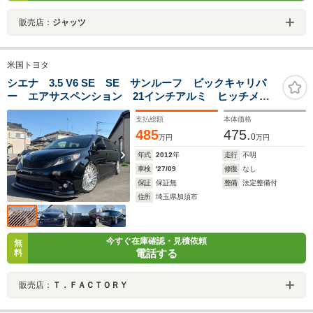
販売店：
ジャッツ
米国トヨタ
シエナ 3.5 V6 SE SE サンルーフ ビックキャリパ
ー エアサスペンション 21インチアルミ ヒッチメン
バー ディスプレイオーディオ
支払総額
本体価格
485
475.
0
万円
万円
年式
2012
年
走行
不明
車検
'27/09
修復
なし
保証
保証無
整備
法定整備付
住所
埼玉県加須市
今すぐ在庫確認・見積依頼
無
電話する
料
販売店：
Ｔ．ＦＡＣＴＯＲＹ