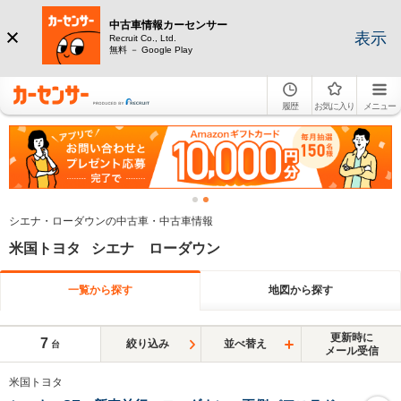
中古車情報カーセンサー
表示
Recruit Co., Ltd.
無料 － Google Play
履歴
お気に入り
メニュー
シエナ・ローダウンの中古車・中古車情報
米国トヨタ シエナ ローダウン
一覧から探す
地図から探す
更新時に
7
絞り込み
並べ替え
台
メール受信
米国トヨタ