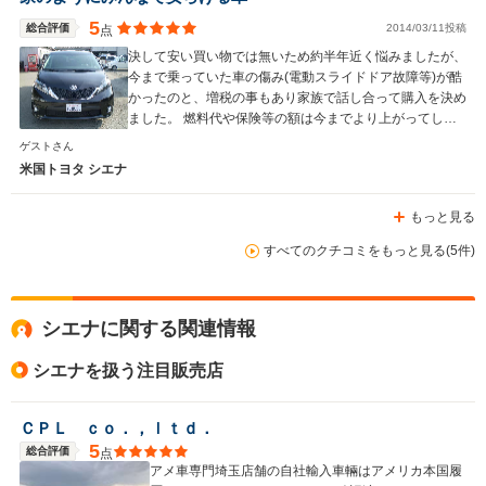
5
総合評価
2014/03/11投稿
点
決して安い買い物では無いため約半年近く悩みましたが、
今まで乗っていた車の傷み(電動スライドドア故障等)が酷
かったのと、増税の事もあり家族で話し合って購入を決め
WLTCモード
-
-
-
ました。 燃料代や保険等の額は今までより上がってしま
燃費
いますが、後悔はしておらず良い買い物が出来ました。
ゲストさん
これから先、シエナと共に良い思い出を作っていきたいと
米国トヨタ シエナ
思います♪(^∇^)
もっと見る
排気量
2700～3500cc
2700～3500cc
2500～35
すべてのクチコミをもっと見る(5件)
駆動方式
FF、4WD
FF、4WD
FF
シエナに関する関連情報
シエナを扱う注目販売店
ＣＰＬ ｃｏ．，ｌｔｄ．
5
総合評価
点
アメ車専門埼玉店舗の自社輸入車輛はアメリカ本国履