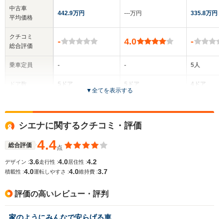
中古車
442.9万円
‐‐‐万円
335.8万円
平均価格
クチコミ
-
4.0
-
総合評価
乗車定員
-
-
5人
ドア数
5ドア
5ドア
4ドア
▼
全てを表示する
全高
全高
-m
-m
-
シエナに関するクチコミ・評価
4.4
総合評価
点
全幅
全幅
サイズ
-m
-m
-
3.6
4.0
4.2
デザイン :
走行性 :
居住性 :
全長
全長
(全長x全幅x全高)
4.0
4.0
3.7
積載性 :
運転しやすさ :
維持費 :
-m
-m
評価の高いレビュー・評判
ホイールベース
ホイールベース
ホイー
家のようにみんなで安らげる車
-m
-m