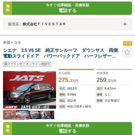
今すぐ在庫確認・見積依頼
無
電話する
料
販売店：
株式会社ＦＩＶＥＳＴＡＲ
米国トヨタ
NEW
シエナ 3.5 V6 SE 純正サンルーフ ダウンサス 両側
電動スライドドア パワーバックドア ハーフレザーシ
ート 社外ナビ Bluetooth対応 バックカメラ ETC
購入プラン付
オンライン相談可
フロント&サイドカメラ
支払総額
本体価格
275.
259.
3
0
万円
万円
年式
2012
年
走行
9.4
万km
車検
'27/04
修復
なし
保証
保証無
整備
法定整備付
住所
神奈川県茅ヶ崎市
今すぐ在庫確認・見積依頼
無
電話する
料