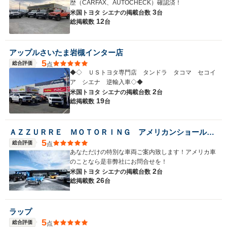
歴（CARFAX、AUTOCHECK）確認済！
3
米国トヨタ シエナの
掲載台数
台
12
総掲載数
台
アップルさいたま岩槻インター店
5
総合評価
点
◆◇ ＵＳトヨタ専門店 タンドラ タコマ セコイ
ア シエナ 逆輸入車◇◆
2
米国トヨタ シエナの
掲載台数
台
19
総掲載数
台
ＡＺＺＵＲＲＥ ＭＯＴＯＲＩＮＧ アメリカンショールーム
5
総合評価
点
あなただけの特別な車両ご案内致します！アメリカ車
のことなら是非弊社にお問合せを！
2
米国トヨタ シエナの
掲載台数
台
26
総掲載数
台
ラップ
5
総合評価
点