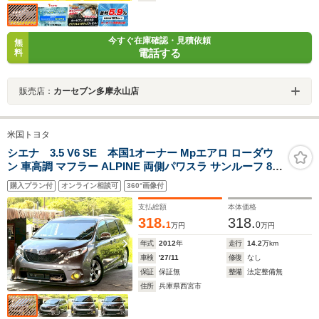
今すぐ在庫確認・見積依頼
無
電話する
料
販売店：
カーセブン多摩永山店
米国トヨタ
シエナ 3.5 V6 SE 本国1オーナー Mpエアロ ローダウ
ン 車高調 マフラー ALPINE 両側パワスラ サンルーフ 8人
純正19inch
購入プラン付
オンライン相談可
360°画像付
支払総額
本体価格
318.
318.
1
0
万円
万円
年式
2012
年
走行
14.2
万km
車検
'27/11
修復
なし
保証
保証無
整備
法定整備無
住所
兵庫県西宮市