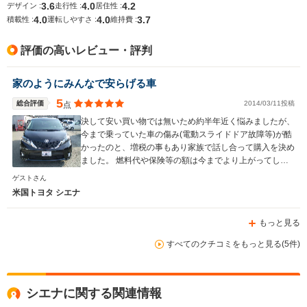
サイズ
-m
-m
-
3.6
4.0
4.2
デザイン :
走行性 :
居住性 :
全長
全長
(全長x全幅x全高)
4.0
4.0
3.7
積載性 :
運転しやすさ :
維持費 :
-m
-m
評価の高いレビュー・評判
ホイールベース
ホイールベース
ホイー
家のようにみんなで安らげる車
-m
-m
5
総合評価
2014/03/11投稿
点
決して安い買い物では無いため約半年近く悩みましたが、
今まで乗っていた車の傷み(電動スライドドア故障等)が酷
かったのと、増税の事もあり家族で話し合って購入を決め
WLTCモード
-
-
-
ました。 燃料代や保険等の額は今までより上がってしま
燃費
いますが、後悔はしておらず良い買い物が出来ました。
ゲストさん
これから先、シエナと共に良い思い出を作っていきたいと
米国トヨタ シエナ
思います♪(^∇^)
もっと見る
排気量
2700～3500cc
2700～3500cc
2500～35
すべてのクチコミをもっと見る(5件)
駆動方式
FF、4WD
FF、4WD
FF
シエナに関する関連情報