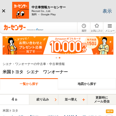
中古車情報カーセンサー
表示
Recruit Co., Ltd.
無料 － Google Play
履歴
お気に入り
メニュー
シエナ・ワンオーナーの中古車・中古車情報
米国トヨタ シエナ ワンオーナー
一覧から探す
地図から探す
更新時に
4
絞り込み
並べ替え
台
メール受信
米国トヨタ
NEW