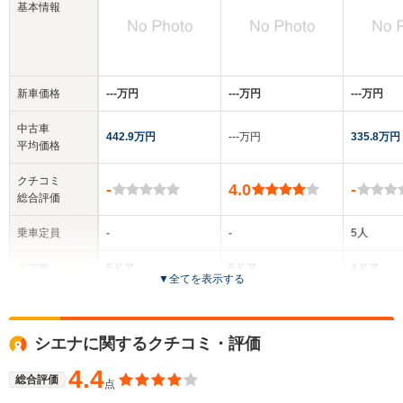
基本情報
新車価格
‐‐‐万円
‐‐‐万円
‐‐‐万円
中古車
442.9万円
‐‐‐万円
335.8万円
平均価格
クチコミ
-
4.0
-
総合評価
乗車定員
-
-
5人
ドア数
5ドア
5ドア
4ドア
▼
全てを表示する
全高
全高
-m
-m
-
シエナに関するクチコミ・評価
4.4
総合評価
点
全幅
全幅