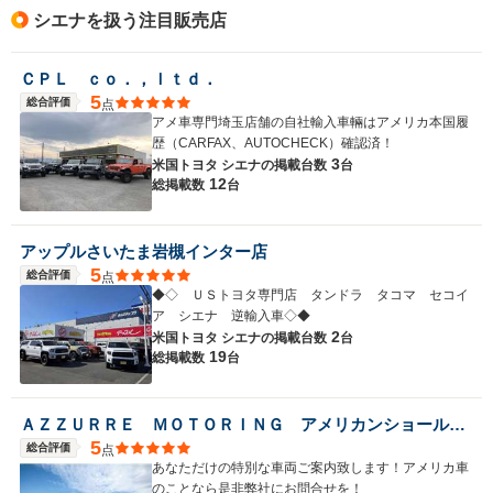
シエナを扱う注目販売店
ＣＰＬ ｃｏ．，ｌｔｄ．
5
総合評価
点
アメ車専門埼玉店舗の自社輸入車輛はアメリカ本国履
歴（CARFAX、AUTOCHECK）確認済！
3
米国トヨタ シエナの
掲載台数
台
12
総掲載数
台
アップルさいたま岩槻インター店
5
総合評価
点
◆◇ ＵＳトヨタ専門店 タンドラ タコマ セコイ
ア シエナ 逆輸入車◇◆
2
米国トヨタ シエナの
掲載台数
台
19
総掲載数
台
ＡＺＺＵＲＲＥ ＭＯＴＯＲＩＮＧ アメリカンショールーム
5
総合評価
点
あなただけの特別な車両ご案内致します！アメリカ車
のことなら是非弊社にお問合せを！