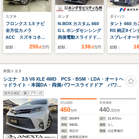
スズキ
ホンダ
ダイハツ
フロンクス 1.5 ナビ
N-BOX カスタム 660
タント 660 
全方位カメラ
G L ホンダセンシング
RS 純正9イン
ACC スズキコネク
両側電動スライドド
スプレイオー
ト ワイヤレス充電
ア 純正ナビ フルセ
両側電動スラ
255
139
1
総額：
.6
万円
総額：
.9
万円
総額：
器 衝突被害軽減ブレ
グ ETC
ア バックカ
ーキ パドルシフト
マートアシス
パーキングセンサー
車 ドラレ
米国トヨタ
LEDヘッドランプ ハ
Bluetooth
イビームアシスト 電
センサー ス
シエナ 3.5 V6 XLE 4WD PCS・BSM・LDA・オートヘ
ッドライト・本国DA・両側パワースライドドア パワー
動パーキングブレー
ー LEDヘ
バックドア USコーナー ルーフレール 7人乗り 本
キ 車線逸脱抑制機能
ETC 純正15
販売店保証
購入プラン付
革パワーシート(ヒーター) Bカメラ ETC2.0 スマート
AW
キーx2
支払総額
本体価格
450
440.
0
万円
万円
年式
2019
年
走行
11.0
万km
車検
'26/11
修復
なし
保証
保証付
整備
法定整備付
住所
静岡県沼津市