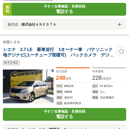
今すぐ在庫確認・見積依頼
無
電話する
料
販売店：
株式会社ＡＮＥＳＴＡ
米国トヨタ
シエナ 2.7 LE 新車並行 1オーナー車 パナソニック
地デジナビ(ユーチューブ視聴可) バックカメラ デジタ
ルインナーミラー ETC スタッドレス用ホイールあり
販売店保証
支払総額
本体価格
248
228.
0
万円
万円
年式
2011
年
走行
17.6
万km
車検
'26/11
修復
なし
保証
保証付
整備
法定整備付
住所
岐阜県羽島市
今すぐ在庫確認・見積依頼
電話する