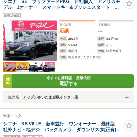
シエナ SE プリファードPKG 自社輸入 アメリカモ
デル 1オーナー スマートキー&プッシュスタート
BSM サンルーフ
販売店保証
支払総額
本体価格
応談
---
年式
2016
年
走行
4.5
万km
車検
'27/02
修復
なし
保証
保証付
整備
法定整備付
住所
埼玉県さいたま市岩槻区
今すぐ在庫確認・見積依頼
無
電話する
料
販売店：
アップルさいたま岩槻インター店
米国トヨタ
シエナ 3.5 V6 LE 新車並行 ワンオーナー 最終型
社外ナビ・地デジ バックカメラ ダウンサス(純正有)
社外アルミホイール(純正有) ドラレコ ETC フリップ