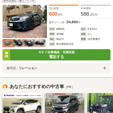
販売店保証
購入プラン付
ダウン
支払総額
本体価格
600
588.
0
万円
万円
54,800
通常ローン
月々
円
年式
2022
年
走行
2.3
万km
車検
'27/09
修復
なし
保証
保証付
整備
法定整備付
住所
東京都世田谷区
今すぐ在庫確認・見積依頼
無
電話する
料
販売店：
リレーション
あなたにおすすめの中古車
［PR］