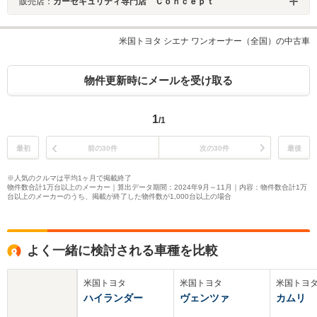
販売店：
カーセキュリティ専門店 Ｃｏｎｃｅｐｔ
米国トヨタ シエナ ワンオーナー（全国）の中古車
物件更新時にメールを受け取る
1
/1
最初
前の30件
次の30件
最後
※人気のクルマは平均1ヶ月で掲載終了
物件数合計1万台以上のメーカー｜算出データ期間：2024年9月～11月｜内容：物件数合計1万
台以上のメーカーのうち、掲載が終了した物件数が1,000台以上の場合
よく一緒に検討される車種を比較
米国トヨタ
米国トヨタ
米国トヨ
ハイランダー
ヴェンツァ
カムリ