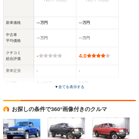
新車価格
‐‐‐万円
‐‐‐万円
中古車
‐‐‐万円
‐‐‐万円
平均価格
クチコミ
-
4.0
総合評価
乗車定員
-
-
ドア数
2～4ドア
5ドア
▼
全てを表示する
全高
全高
-m
-m
お探しの条件で360°画像付きのクルマ
全幅
全幅
サイズ
-m
-m
全長
全長
(全長x全幅x全高)