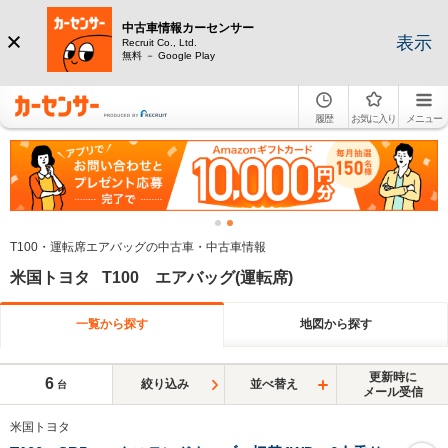
中古車情報カーセンサー
表示
Recruit Co., Ltd.
無料 － Google Play
履歴
お気に入り
メニュー
T100・運転席エアバッグの中古車・中古車情報
米国トヨタ T100 エアバッグ(運転席)
一覧から探す
地図から探す
更新時に
6
絞り込み
並べ替え
台
メール受信
米国トヨタ