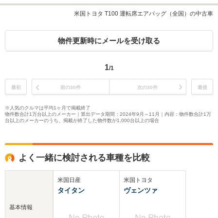
米国トヨタ T100 運転席エアバッグ（全国）の中古車
物件更新時にメールを受け取る
1
/1
最初
前の30件
次の30件
最後
※人気のクルマは平均1ヶ月で掲載終了
物件数合計1万台以上のメーカー｜算出データ期間：2024年9月～11月｜内容：物件数合計1万
台以上のメーカーのうち、掲載が終了した物件数が1,000台以上の場合
よく一緒に検討される車種を比較
米国日産
米国トヨタ
タイタン
ヴェンツァ
基本情報