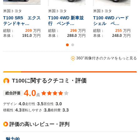
-m
-m
米国トヨタ
米国トヨタ
米国トヨタ
T100 SR5 エクス
T100 4WD 新車並
T100 4WD ハード
テンドキャ…
行 ベンチ…
シェル ベ…
ホイールベース
ホイールベース
-m
-m
総額：
209
万円
総額：
296
万円
総額：
255
万円
本体：
191.0
万円
本体：
288.0
万円
本体：
248.0
万円
360°画像付きのクルマをもっと見る
WLTCモード
-
-
燃費
T100に関するクチコミ・評価
4.0
排気量
5600cc
2700～3500cc
総合評価
点
4.0
3.5
3.0
デザイン :
走行性 :
居住性 :
駆動方式
FR、4WD
FF、4WD
4.3
3.8
3.3
積載性 :
運転しやすさ :
維持費 :
評価の高いレビュー・評判
魅力的