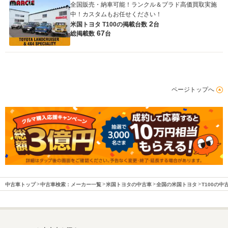
全国販売・納車可能！ランクル＆プラド高価買取実施
中！カスタムもお任せください！
2
米国トヨタ T100の
掲載台数
台
67
総掲載数
台
ページトップへ
中古車トップ
中古車検索：メーカー一覧
米国トヨタの中古車
全国の米国トヨタ
T100の中