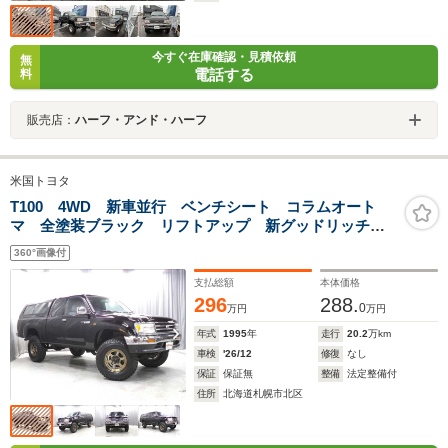
今すぐ在庫確認・見積依頼
無
電話する
料
販売店：
ハーフ・アンド・ハーフ
米国トヨタ
T100 4WD 新車並行 ベンチシート コラムオート
マ 全塗装ブラック リフトアップ 新グッドリッチ
レイズTE37鍛造アルミ ハードシェルカバー ベッドラ
360°画像付
イナー ヒッチメンバー 6人乗 1ナンバー 本州仕
入 整備済
支払総額
本体価格
296
288.
0
万円
万円
年式
1995
年
走行
20.2
万km
車検
'26/12
修復
なし
保証
保証無
整備
法定整備付
住所
北海道札幌市北区