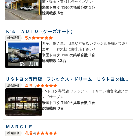
備・板金・買取お任せください
1
米国トヨタ T100の
掲載台数
台
8
総掲載数
台
Ｋ’ｓ ＡＵＴＯ（ケーズオート）
5
総合評価
点
国産、輸入車、旧車など幅広いジャンルを揃えており
ます！ お気軽に御来店下さい！
1
米国トヨタ T100の
掲載台数
台
12
総掲載数
台
ＵＳトヨタ専門店 フレックス・ドリーム ＵＳトヨタ仙台東店
4.9
総合評価
点
USトヨタ専門店 フレックス・ドリーム仙台東店グラ
ンドオープン
1
米国トヨタ T100の
掲載台数
台
9
総掲載数
台
ＭＡＲＣＬＥ
4.8
総合評価
点