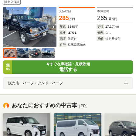
販売店保証
支払総額
本体価格
285
265.
0
万円
万円
年式
1998
年
走行
17.1
万km
車検
'27/01
修復
なし
保証
保証付
整備
法定整備付
住所
群馬県高崎市
今すぐ在庫確認・見積依頼
無
電話する
料
販売店：
ハーフ・アンド・ハーフ
あなたにおすすめの中古車
［PR］