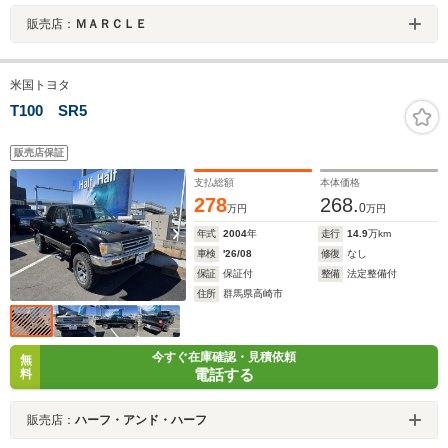
販売店：
ＭＡＲＣＬＥ
米国トヨタ
T100 SR5
販売店保証
支払総額
本体価格
278
268.
0
万円
万円
年式
2004
年
走行
14.9
万km
車検
'26/08
修復
なし
保証
保証付
整備
法定整備付
住所
群馬県高崎市
今すぐ在庫確認・見積依頼
無
電話する
料
販売店：
ハーフ・アンド・ハーフ