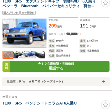
T100 SR5 エクステンドキャブ 切替4WD 6人乗り
ベンコラ Bluetooth バイパーセキュリティ 荷台ロー
ルハードカバー ETC ドラレコ NOxPM適合 V6エン
購入プラン付
360°画像付
ジン3400cc マッドタイヤ
支払総額
本体価格
209
191.
0
万円
万円
40,000
通常ローン
月々
円
年式
1998
年
走行
23.5
万km
車検
車検整備付
修復
あり
保証
保証無
整備
法定整備付
住所
愛知県豊橋市
今すぐ在庫確認・見積依頼
無
電話する
料
販売店：
Ｋ’ｓ ＡＵＴＯ（ケーズオート）
米国トヨタ
T100 SR5 ベンチシートコラムAT6人乗り