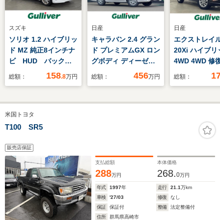
スズキ
日産
日産
ソリオ 1.2 ハイブリッ
キャラバン 2.4 グラン
エクストレイル 
ド MZ 純正8インチナ
ド プレミアムGX ロン
20Xi ハイブ
ビ HUD バックカ
グボディ ディーゼル
4WD 4WD 
メラ 前後ドライブレ
ターボ 4WD 登録済未
158
456
1
総額：
.8
万円
総額：
万円
総額：
コーダー セーフティ
使用車 アラウンドビ
センス アダクティブ
ューモニター エマー
クルーズコントロー
ジェンシーブレーキ
米国トヨタ
ル シートヒーター
インテリジェントルー
両側パワースライドド
ムミラー 寒冷地仕
T100 SR5
ア 純正アルミホイー
様 片側パワースライ
ル オートライト
ドドア シートヒータ
販売店保証
LED
ー ハーフレザーシー
支払総額
本体価格
ト LEDヘッドライ
288
268.
0
万円
万円
ト Fフォグ
年式
1997
年
走行
21.1
万km
車検
'27/03
修復
なし
保証
保証付
整備
法定整備付
住所
群馬県高崎市