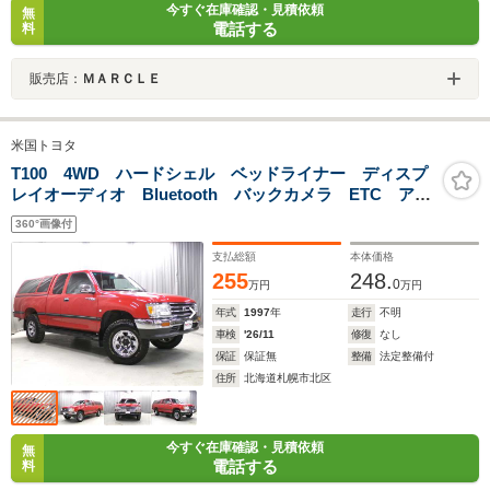
今すぐ在庫確認・見積依頼
無
電話する
料
販売店：
ＭＡＲＣＬＥ
米国トヨタ
T100 4WD ハードシェル ベッドライナー ディスプ
レイオーディオ Bluetooth バックカメラ ETC アッ
プルカープレイ グッドリッチAT メッキホイール 1ナ
360°画像付
ンバー タイベル交換済 整備済
支払総額
本体価格
255
248.
0
万円
万円
年式
1997
年
走行
不明
車検
'26/11
修復
なし
保証
保証無
整備
法定整備付
住所
北海道札幌市北区
今すぐ在庫確認・見積依頼
無
電話する
料