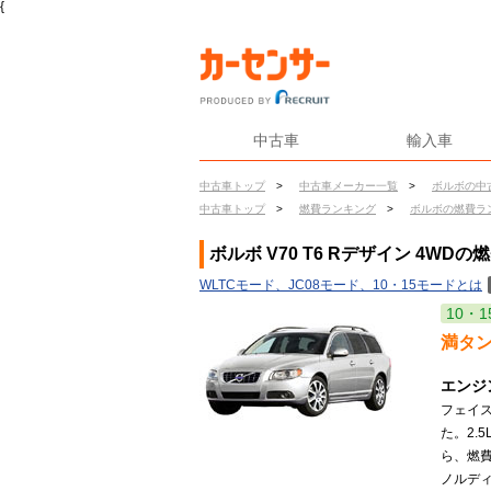
{
中古車
輸入車
中古車トップ
>
中古車メーカー一覧
>
ボルボの中
中古車トップ
>
燃費ランキング
>
ボルボの燃費ラ
ボルボ V70 T6 Rデザイン 4WDの
WLTCモード、JC08モード、10・15モードとは
10・1
満タ
エンジ
フェイ
た。2.
ら、燃費
ノルディ