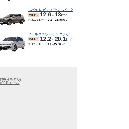
スバル レガシィアウトバック
12.6
13
WLTC
～
km/L
※ JC08モード
9.2
～
15.8
km/L
フォルクスワーゲン ゴルフヴァリアント
12.2
20.1
WLTC
～
km/L
※ JC08モード
13
～
22.1
km/L
9年06月モデル)
1年09月モデル)