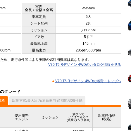
室内
5mm
-x-x-mm
全長 x 全幅 x 全高
乗車定員
5人
シート配列
2列
ミッション
フロア6AT
ドア数
5ドア
最低地上高
145mm
800rpm
最高出力
285ps/5600rpm
のため、走行条件等により実際の燃料消費率は異なります。
V70 T6 Rデザイン 4WDのカタログ情報を見る
V70 T6 Rデザイン 4WDの燃費・トップヘ
他のグレード
価格
駆動方式/最大出力/過給器/生産期間/燃費性能
満タンで
使用燃料
新車時価格
ミッション
どこまで走る？
エンジン
(税込)
(燃費xタンク容量)