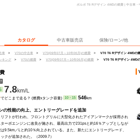
ボルボ T6 Rデザイン 4WDの燃費 | 中古
カタログ
中古車販売店
保険/ローン/他
古車
>
V70の中古車
>
V70(09年07月～10年06月)の燃費
>
V70 T6 Rデザイン 4WDの
ンキング
>
V70の燃費
>
V70(09年07月～10年06月)の燃費
>
V70 T6 Rデザイン 4W
燃費
？
7.8
5
km/L
ン
546
10・15
でどこまで走る？ (燃費xタンク容量)
km
ンの性能の向上、エントリーグレードを追加
スリフトが行われ、フロントグリルに大型化されたアイアンマークが採用され
5Lターボエンジンに改良が施され、最高出力で231psと約16％アップとしなが
は9.5km／Lと約10％向上されている。また、新たにエントリーグレード、
ックが追加された。（2009.7）