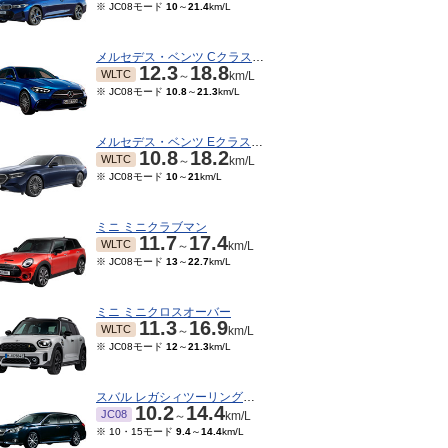
※ JC08モード
10
～
21.4
km/L
メルセデス・ベンツ Cクラスワゴン
12.3
18.8
WLTC
～
km/L
※ JC08モード
10.8
～
21.3
km/L
メルセデス・ベンツ Eクラスワゴン
10.8
18.2
WLTC
～
km/L
※ JC08モード
10
～
21
km/L
ミニ ミニクラブマン
11.7
17.4
WLTC
～
km/L
※ JC08モード
13
～
22.7
km/L
ミニ ミニクロスオーバー
11.3
16.9
WLTC
～
km/L
※ JC08モード
12
～
21.3
km/L
スバル レガシィツーリングワゴン
10.2
14.4
JC08
～
km/L
※ 10・15モード
9.4
～
14.4
km/L