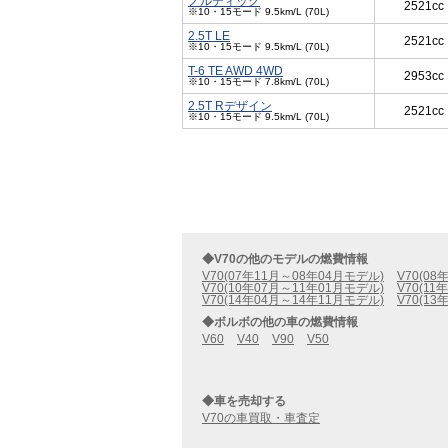
ノルディック
2521cc
※10・15モード 9.5km/L (70L)
2.5T LE
2521cc
※10・15モード 9.5km/L (70L)
T-6 TE AWD 4WD
2953cc
※10・15モード 7.8km/L (70L)
2.5T Rデザイン
2521cc
※10・15モード 9.5km/L (70L)
◆V70の他のモデルの燃費情報
V70(07年11月～08年04月モデル)
V70(0
V70(10年07月～11年01月モデル)
V70(1
V70(14年04月～14年11月モデル)
V70(1
◆ボルボの他の車の燃費情報
V60
V40
V90
V50
◆車を売却する
V70の車買取・車査定