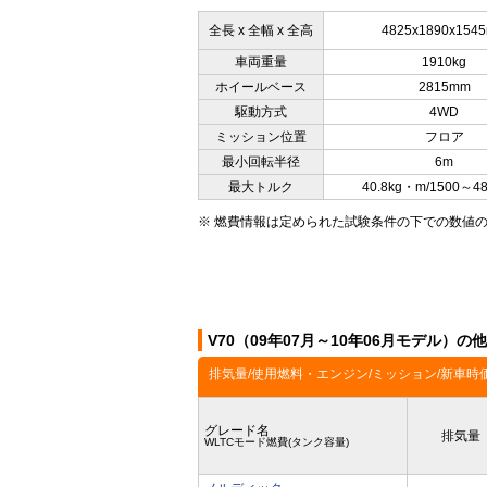
全長 x 全幅 x 全高
4825x1890x154
車両重量
1910kg
ホイールベース
2815mm
駆動方式
4WD
ミッション位置
フロア
最小回転半径
6m
最大トルク
40.8kg・m/1500～4
※ 燃費情報は定められた試験条件の下での数値
V70（09年07月～10年06月モデル）の
排気量/使用燃料・エンジン/ミッション/新車時
グレード名
排気量
WLTCモード燃費(タンク容量)