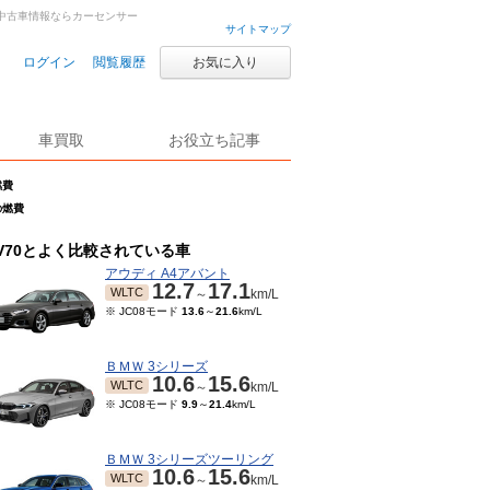
車・中古車情報ならカーセンサー
サイトマップ
ログイン
閲覧履歴
お気に入り
車買取
お役立ち記事
燃費
Dの燃費
V70とよく比較されている車
アウディ A4アバント
12.7
17.1
WLTC
～
km/L
※ JC08モード
13.6
～
21.6
km/L
ＢＭＷ 3シリーズ
10.6
15.6
WLTC
～
km/L
※ JC08モード
9.9
～
21.4
km/L
ＢＭＷ 3シリーズツーリング
10.6
15.6
WLTC
～
km/L