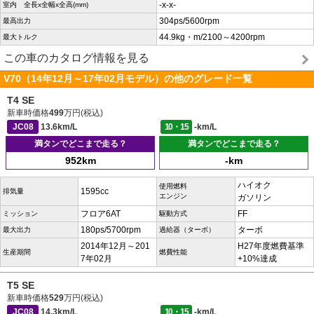
-x-x-
室内 全長x全幅x全高(mm)
304ps/5600rpm
最高出力
44.9kg・m/2100～4200rpm
最大トルク
この車のカタログ情報を見る
V70（14年12月～17年02月モデル）の他のグレード一覧
T4 SE
新車時価格
499
万円(税込)
JC08
13.6km/L
10・15
-km/L
満タンでどこまで走る？
満タンでどこまで走る？
952km
-km
ハイオク
使用燃料
1595cc
排気量
エンジン
ガソリン
フロア6AT
FF
ミッション
駆動方式
180ps/5700rpm
ターボ
最大出力
過給器（ターボ）
2014年12月～201
H27年度燃費基準
生産期間
燃費性能
7年02月
+10%達成
T5 SE
新車時価格
529
万円(税込)
JC08
14.3km/L
10・15
-km/L