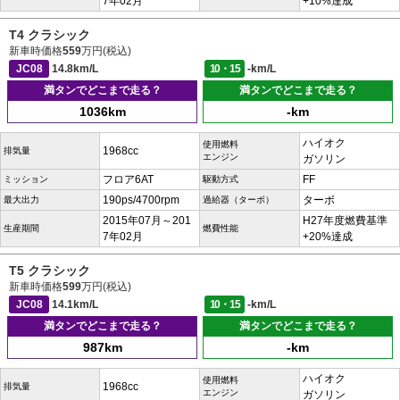
7年02月
+10%達成
T4 クラシック
新車時価格
559
万円(税込)
JC08
14.8km/L
10・15
-km/L
満タンでどこまで走る？
満タンでどこまで走る？
1036km
-km
ハイオク
使用燃料
1968cc
排気量
エンジン
ガソリン
フロア6AT
FF
ミッション
駆動方式
190ps/4700rpm
ターボ
最大出力
過給器（ターボ）
2015年07月～201
H27年度燃費基準
生産期間
燃費性能
7年02月
+20%達成
T5 クラシック
新車時価格
599
万円(税込)
JC08
14.1km/L
10・15
-km/L
満タンでどこまで走る？
満タンでどこまで走る？
987km
-km
ハイオク
使用燃料
1968cc
排気量
エンジン
ガソリン