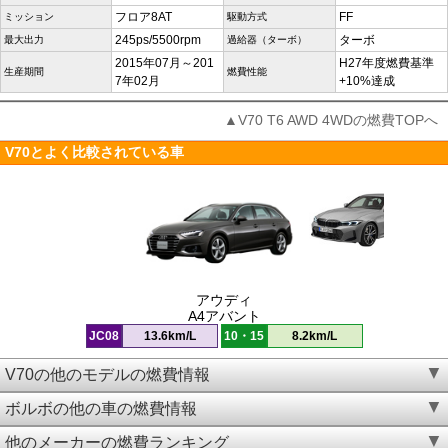
フロア8AT
FF
ミッション
駆動方式
245ps/5500rpm
ターボ
最大出力
過給器（ターボ）
2015年07月～201
H27年度燃費基準
生産期間
燃費性能
7年02月
+10%達成
▲V70 T6 AWD 4WDの燃費TOPへ
V70とよく比較されている車
アウディ
A4アバント
JC08
13.6km/L
10・15
8.2km/L
V70の他のモデルの燃費情報
ボルボの他の車の燃費情報
他のメーカーの燃費ランキング