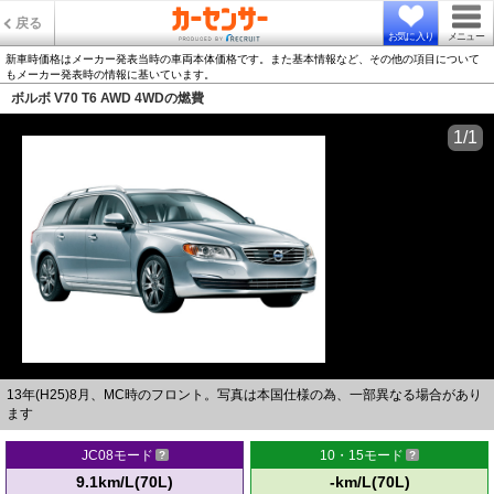
戻る
お気に入り
メニュー
新車時価格はメーカー発表当時の車両本体価格です。また基本情報など、その他の項目について
もメーカー発表時の情報に基いています。
ボルボ V70 T6 AWD 4WDの燃費
1/1
13年(H25)8月、MC時のフロント。写真は本国仕様の為、一部異なる場合があり
ます
JC08モード
10・15モード
9.1km/L(70L)
-km/L(70L)