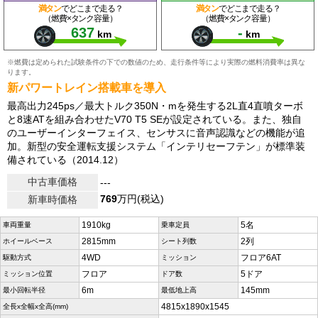
満タン
でどこまで走る？
満タン
でどこまで走る？
（燃費×タンク容量）
（燃費×タンク容量）
637
-
km
km
※燃費は定められた試験条件の下での数値のため、走行条件等により実際の燃料消費率は異な
ります。
新パワートレイン搭載車を導入
最高出力245ps／最大トルク350N・mを発生する2L直4直噴ターボ
と8速ATを組み合わせたV70 T5 SEが設定されている。また、独自
のユーザーインターフェイス、センサスに音声認識などの機能が追
加。新型の安全運転支援システム「インテリセーフテン」が標準装
備されている（2014.12）
中古車価格
---
769
万円(税込)
新車時価格
1910kg
5名
車両重量
乗車定員
2815mm
2列
ホイールベース
シート列数
4WD
フロア6AT
駆動方式
ミッション
フロア
5ドア
ミッション位置
ドア数
6m
145mm
最小回転半径
最低地上高
4815x1890x1545
全長x全幅x全高(mm)