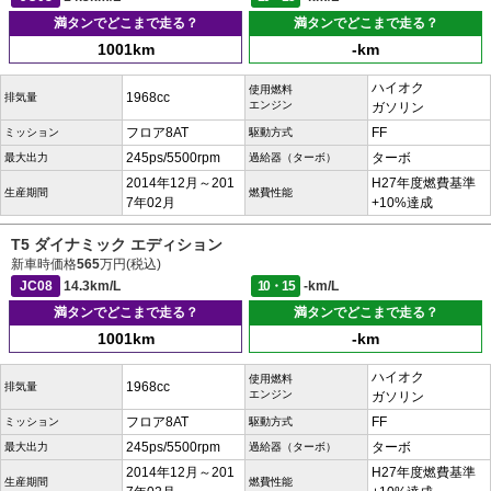
満タンでどこまで走る？
満タンでどこまで走る？
1001km
-km
ハイオク
使用燃料
1968cc
排気量
エンジン
ガソリン
フロア8AT
FF
ミッション
駆動方式
245ps/5500rpm
ターボ
最大出力
過給器（ターボ）
2014年12月～201
H27年度燃費基準
生産期間
燃費性能
7年02月
+10%達成
T5 ダイナミック エディション
新車時価格
565
万円(税込)
JC08
14.3km/L
10・15
-km/L
満タンでどこまで走る？
満タンでどこまで走る？
1001km
-km
ハイオク
使用燃料
1968cc
排気量
エンジン
ガソリン
フロア8AT
FF
ミッション
駆動方式
245ps/5500rpm
ターボ
最大出力
過給器（ターボ）
2014年12月～201
H27年度燃費基準
生産期間
燃費性能