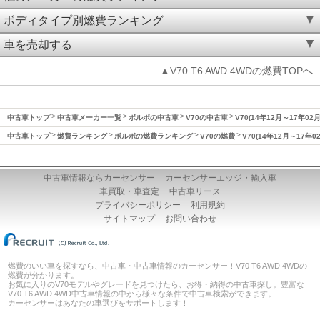
ボディタイプ別燃費ランキング
車を売却する
▲V70 T6 AWD 4WDの燃費TOPへ
中古車トップ
中古車メーカー一覧
ボルボの中古車
V70の中古車
V70(14年12月～17年02
中古車トップ
燃費ランキング
ボルボの燃費ランキング
V70の燃費
V70(14年12月～17年
中古車情報ならカーセンサー
カーセンサーエッジ・輸入車
車買取・車査定
中古車リース
プライバシーポリシー
利用規約
サイトマップ
お問い合わせ
燃費のいい車を探すなら、中古車・中古車情報のカーセンサー！V70 T6 AWD 4WDの
燃費が分かります。
お気に入りのV70モデルやグレードを見つけたら、お得・納得の中古車探し。豊富な
V70 T6 AWD 4WD中古車情報の中から様々な条件で中古車検索ができます。
カーセンサーはあなたの車選びをサポートします！