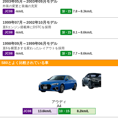
2003年05月～2003年09月モデル
外装の変更と装備の充実
JC08
-km/L
10・15
7.8～8.3km/L
1999年07月～2002年10月モデル
直6エンジン搭載車にDSTCを採用
JC08
-km/L
10・15
8.1～8.6km/L
1998年09月～1999年06月モデル
直6を横置きする変わったレイアウトを採用
JC08
-km/L
10・15
7.7～8.6km/L
S80とよく比較されている車
アウディ
A4
JC08
13.6km/L
10・15
8.2km/L