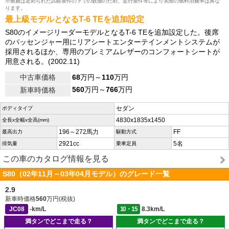
※燃費は定められた試験条件の下での数値のため、走行条件等により実際の燃料消費率は異な
ります。
最上級モデルとなるT-6 TEを追加設定
S80のイメージリーダーモデルとなるT-6 TEを追加設定した。後席
のパッセンジャー用にリアシートエンターテインメントシステムが
採用されるほか、専用のプレミアムレザーのコンフォートシートが
用意される。(2002.11)
中古車価格
68
万円～
110
万円
560
万円～
766
万円
新車時価格
セダン
ボディタイプ
4830x1835x1450
全長x全幅x全高(mm)
196～272馬力
FF
最高出力
駆動方式
2921cc
5名
排気量
乗車定員
この車のカタログ情報を見る
S80（02年11月～03年04月モデル）のグレード一覧
2.9
新車時価格
560
万円(税抜)
JC08
-km/L
10・15
8.3km/L
満タンでどこまで走る？
満タンでどこまで走る？