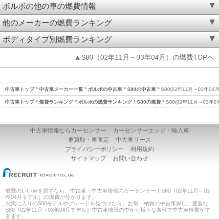
ボルボの他の車の燃費情報
他のメーカーの燃費ランキング
ボディタイプ別燃費ランキング
▲S80（02年11月～03年04月）の燃費TOPへ
中古車トップ
中古車メーカー一覧
ボルボの中古車
S80の中古車
S80(02年11月～03年04
中古車トップ
燃費ランキング
ボルボの燃費ランキング
S80の燃費
S80(02年11月～03年
中古車情報ならカーセンサー
カーセンサーエッジ・輸入車
車買取・車査定
中古車リース
プライバシーポリシー
利用規約
サイトマップ
お問い合わせ
燃費のいい車を探すなら、中古車・中古車情報のカーセンサー！S80（02年11月～03
年04月モデル）の燃費が分かります。
お気に入りのS80モデルやグレードを見つけたら、お得・納得の中古車探し。豊富な
S80（02年11月～03年04月モデル）中古車情報の中から様々な条件で中古車検索がで
きます。