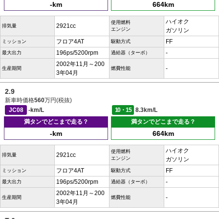
-km
664km
ハイオク
使用燃料
2921cc
排気量
エンジン
ガソリン
フロア4AT
FF
ミッション
駆動方式
196ps/5200rpm
-
最大出力
過給器（ターボ）
2002年11月～200
-
生産期間
燃費性能
3年04月
2.9
新車時価格
560
万円(税抜)
JC08
-km/L
10・15
8.3km/L
満タンでどこまで走る？
満タンでどこまで走る？
-km
664km
ハイオク
使用燃料
2921cc
排気量
エンジン
ガソリン
フロア4AT
FF
ミッション
駆動方式
196ps/5200rpm
-
最大出力
過給器（ターボ）
2002年11月～200
-
生産期間
燃費性能
3年04月