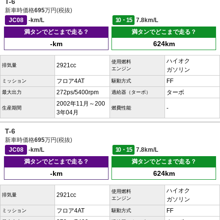
T-6
新車時価格
695
万円(税抜)
JC08
-km/L
10・15
7.8km/L
満タンでどこまで走る？
満タンでどこまで走る？
-km
624km
ハイオク
使用燃料
2921cc
排気量
エンジン
ガソリン
フロア4AT
FF
ミッション
駆動方式
272ps/5400rpm
ターボ
最大出力
過給器（ターボ）
2002年11月～200
-
生産期間
燃費性能
3年04月
T-6
新車時価格
695
万円(税抜)
JC08
-km/L
10・15
7.8km/L
満タンでどこまで走る？
満タンでどこまで走る？
-km
624km
ハイオク
使用燃料
2921cc
排気量
エンジン
ガソリン
フロア4AT
FF
ミッション
駆動方式