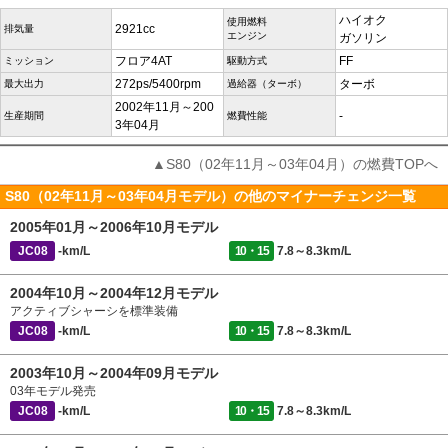
ハイオク
使用燃料
2921cc
排気量
エンジン
ガソリン
フロア4AT
FF
ミッション
駆動方式
272ps/5400rpm
ターボ
最大出力
過給器（ターボ）
2002年11月～200
-
生産期間
燃費性能
3年04月
▲S80（02年11月～03年04月）の燃費TOPへ
S80（02年11月～03年04月モデル）の他のマイナーチェンジ一覧
2005年01月～2006年10月モデル
JC08
-km/L
10・15
7.8～8.3km/L
2004年10月～2004年12月モデル
アクティブシャーシを標準装備
JC08
-km/L
10・15
7.8～8.3km/L
2003年10月～2004年09月モデル
03年モデル発売
JC08
-km/L
10・15
7.8～8.3km/L