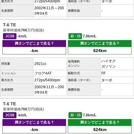
272ps/5400rpm
ターボ
最大出力
過給器（ターボ）
2002年11月～200
-
生産期間
燃費性能
3年04月
T-6 TE
新車時価格
766
万円(税抜)
JC08
-km/L
10・15
7.8km/L
満タンでどこまで走る？
満タンでどこまで走る？
-km
624km
ハイオク
使用燃料
2921cc
排気量
エンジン
ガソリン
フロア4AT
FF
ミッション
駆動方式
272ps/5400rpm
ターボ
最大出力
過給器（ターボ）
2002年11月～200
-
生産期間
燃費性能
3年04月
T-6 TE
新車時価格
766
万円(税抜)
JC08
-km/L
10・15
7.8km/L
満タンでどこまで走る？
満タンでどこまで走る？
-km
624km