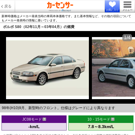
戻る
お気に入り
メニュー
新車時価格はメーカー発表当時の車両本体価格です。また基本情報など、その他の項目について
もメーカー発表時の情報に基いています。
ボルボ S80（02年11月～03年04月）の燃費
1/4
98年(H10)9月、新型時のフロント。仕様はグレードにより異なります
JC08モード
10・15モード
-km/L
7.8～8.3km/L