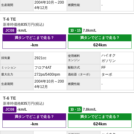
2004年10月～200
-
生産期間
燃費性能
4年12月
T-6 TE
新車時価格
835
万円(税込)
JC08
-km/L
10・15
7.8km/L
満タンでどこまで走る？
満タンでどこまで走る？
-km
624km
ハイオク
使用燃料
2921cc
排気量
エンジン
ガソリン
フロア4AT
FF
ミッション
駆動方式
272ps/5400rpm
ターボ
最大出力
過給器（ターボ）
2004年10月～200
-
生産期間
燃費性能
4年12月
T-6 TE
新車時価格
835
万円(税込)
JC08
-km/L
10・15
7.8km/L
満タンでどこまで走る？
満タンでどこまで走る？
-km
624km