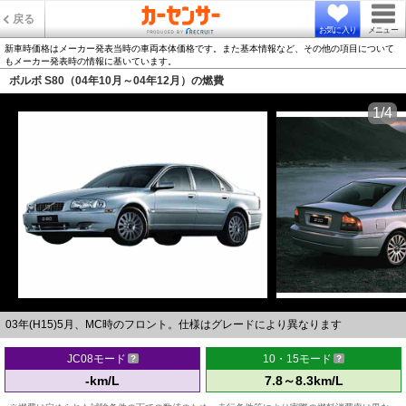
戻る
お気に入り
メニュー
新車時価格はメーカー発表当時の車両本体価格です。また基本情報など、その他の項目について
もメーカー発表時の情報に基いています。
ボルボ S80（04年10月～04年12月）の燃費
1/4
03年(H15)5月、MC時のフロント。仕様はグレードにより異なります
JC08モード
10・15モード
-km/L
7.8～8.3km/L