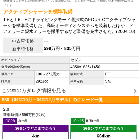
※燃費は定められた試験条件の下での数値のため、走行条件等により実際の燃料消費率は異な
ります。
アクティブシャーシを標準装備
T-6とT-6 TEにドライビングモード選択式のFOUR-Cアクティブシャ
ーシを標準装備した。高級オーディオシステムを装着したほか、ド
アミラーに親水ミラーを採用するなど装備を充実させた。(2004.10)
中古車価格
---
599
万円～
835
万円
新車時価格
セダン
ボディタイプ
4850x1835x1450
全長x全幅x全高(mm)
196～272馬力
FF
最高出力
駆動方式
2921cc
5名
排気量
乗車定員
この車のカタログ情報を見る
S80（04年10月～04年12月モデル）のグレード一覧
2.9
新車時価格
599
万円(税込)
JC08
-km/L
10・15
8.3km/L
満タンでどこまで走る？
満タンでどこまで走る？
-km
664km