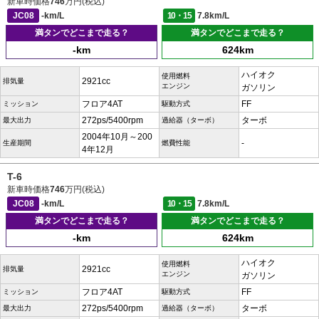
新車時価格
746
万円(税込)
JC08
-km/L
10・15
7.8km/L
満タンでどこまで走る？
満タンでどこまで走る？
-km
624km
ハイオク
使用燃料
2921cc
排気量
エンジン
ガソリン
フロア4AT
FF
ミッション
駆動方式
272ps/5400rpm
ターボ
最大出力
過給器（ターボ）
2004年10月～200
-
生産期間
燃費性能
4年12月
T-6
新車時価格
746
万円(税込)
JC08
-km/L
10・15
7.8km/L
満タンでどこまで走る？
満タンでどこまで走る？
-km
624km
ハイオク
使用燃料
2921cc
排気量
エンジン
ガソリン
フロア4AT
FF
ミッション
駆動方式
272ps/5400rpm
ターボ
最大出力
過給器（ターボ）