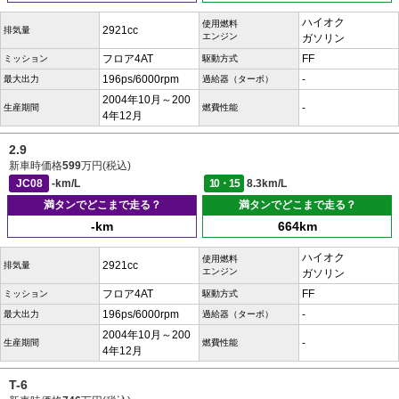
ハイオク
使用燃料
2921cc
排気量
エンジン
ガソリン
フロア4AT
FF
ミッション
駆動方式
196ps/6000rpm
-
最大出力
過給器（ターボ）
2004年10月～200
-
生産期間
燃費性能
4年12月
2.9
新車時価格
599
万円(税込)
JC08
-km/L
10・15
8.3km/L
満タンでどこまで走る？
満タンでどこまで走る？
-km
664km
ハイオク
使用燃料
2921cc
排気量
エンジン
ガソリン
フロア4AT
FF
ミッション
駆動方式
196ps/6000rpm
-
最大出力
過給器（ターボ）
2004年10月～200
-
生産期間
燃費性能
4年12月
T-6