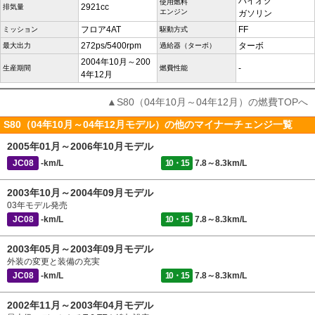
ハイオク
使用燃料
2921cc
排気量
エンジン
ガソリン
フロア4AT
FF
ミッション
駆動方式
272ps/5400rpm
ターボ
最大出力
過給器（ターボ）
2004年10月～200
-
生産期間
燃費性能
4年12月
▲S80（04年10月～04年12月）の燃費TOPへ
S80（04年10月～04年12月モデル）の他のマイナーチェンジ一覧
2005年01月～2006年10月モデル
JC08
-km/L
10・15
7.8～8.3km/L
2003年10月～2004年09月モデル
03年モデル発売
JC08
-km/L
10・15
7.8～8.3km/L
2003年05月～2003年09月モデル
外装の変更と装備の充実
JC08
-km/L
10・15
7.8～8.3km/L
2002年11月～2003年04月モデル