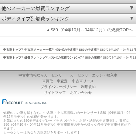
他のメーカーの燃費ランキング
ボディタイプ別燃費ランキング
▲S80（04年10月～04年12月）の燃費TOPへ
中古車トップ
中古車メーカー一覧
ボルボの中古車
S80の中古車
S80(04年10月～04年12
中古車トップ
燃費ランキング
ボルボの燃費ランキング
S80の燃費
S80(04年10月～04年
中古車情報ならカーセンサー
カーセンサーエッジ・輸入車
車買取・車査定
中古車リース
プライバシーポリシー
利用規約
サイトマップ
お問い合わせ
燃費のいい車を探すなら、中古車・中古車情報のカーセンサー！S80（04年10月～04
年12月モデル）の燃費が分かります。
お気に入りのS80モデルやグレードを見つけたら、お得・納得の中古車探し。豊富な
S80（04年10月～04年12月モデル）中古車情報の中から様々な条件で中古車検索がで
きます。
カーセンサーはあなたの車選びをサポートします！