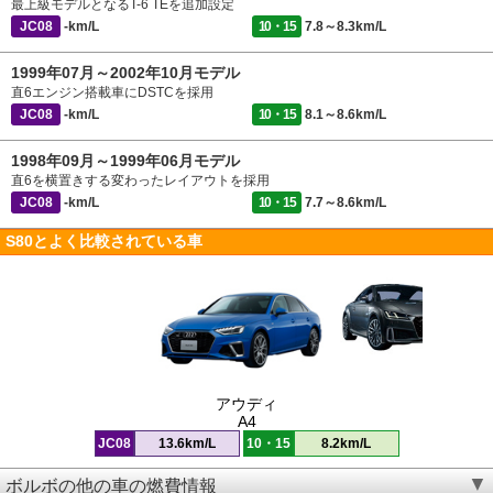
最上級モデルとなるT-6 TEを追加設定
JC08
-km/L
10・15
7.8～8.3km/L
1999年07月～2002年10月モデル
直6エンジン搭載車にDSTCを採用
JC08
-km/L
10・15
8.1～8.6km/L
1998年09月～1999年06月モデル
直6を横置きする変わったレイアウトを採用
JC08
-km/L
10・15
7.7～8.6km/L
S80とよく比較されている車
アウディ
A4
JC08
13.6km/L
10・15
8.2km/L
ボルボの他の車の燃費情報