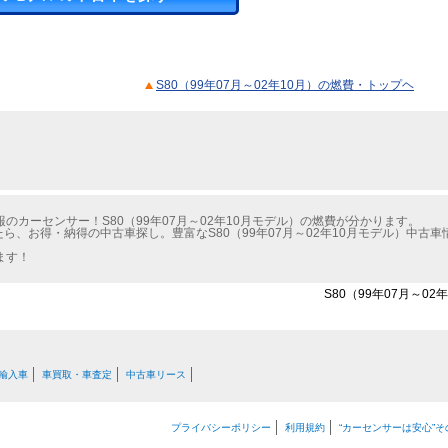
S80（99年07月～02年10月）の燃費・トップヘ
カーセンサー！S80（99年07月～02年10月モデル）の燃費が分かります。
たら、お得・納得の中古車探し。豊富なS80（99年07月～02年10月モデル）中古
ます！
S80（99年07月～0
輸入車
車買取・車査定
中古車リース
プライバシーポリシー
利用規約
“カーセンサーは安心”そ