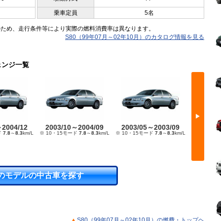
乗車定員
5名
のため、走行条件等により実際の燃料消費率は異なります。
S80（99年07月～02年10月）のカタログ情報を見る
ェンジ一覧
▶
～2004/12
2003/10～2004/09
2003/05～2003/09
2002/
ド
7.8
～
8.3
km/L
※ 10・15モード
7.8
～
8.3
km/L
※ 10・15モード
7.8
～
8.3
km/L
※ 10・15
のモデルの中古車を探す
S80（99年07月～02年10月）の燃費・トップヘ