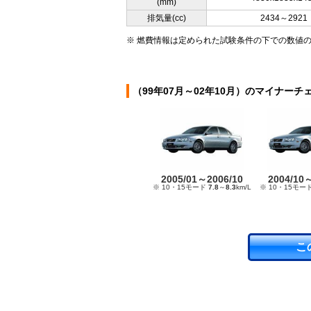
(mm)
排気量(cc)
2434～2921
※ 燃費情報は定められた試験条件の下での数値
（99年07月～02年10月）のマイナーチ
2005/01～2006/10
2004/10
※ 10・15モード
7.8
～
8.3
km/L
※ 10・15モー
こ