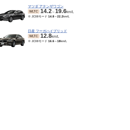
マツダ アテンザワゴン
14.2
19.6
WLTC
～
km/L
※ JC08モード
14.8
～
22.2
km/L
日産 フーガハイブリッド
12.8
WLTC
km/L
※ JC08モード
16.6
～
18
km/L