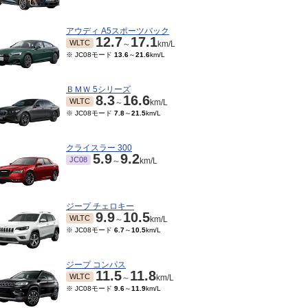
アウディ A5スポーツバック
12.7
17.1
WLTC
～
km/L
※ JC08モード
13.6
～
21.6
km/L
ＢＭＷ 5シリーズ
8.3
16.6
WLTC
～
km/L
※ JC08モード
7.8
～
21.5
km/L
クライスラー 300
5.9
9.2
JC08
～
km/L
11～2003/04
1998/09～1999/06
モード
7.8
～
8.3
km/L
※ 10・15モード
7.7
～
8.6
km/L
ジープ チェロキー
9.9
10.5
WLTC
～
km/L
※ JC08モード
6.7
～
10.5
km/L
ジープ コンパス
11.5
11.8
WLTC
～
km/L
※ JC08モード
9.6
～
11.9
km/L