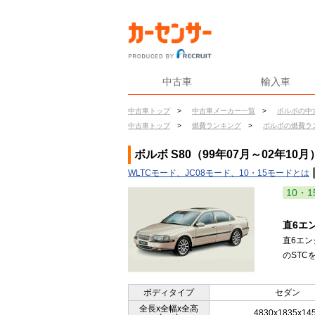
中古車
輸入車
中古車トップ
>
中古車メーカー一覧
>
ボルボの中
中古車トップ
>
燃費ランキング
>
ボルボの燃費ラ
ボルボ S80（99年07月～02年10
WLTCモード、JC08モード、10・15モードとは
10・1
直6エ
直6エ
のSTC
ボディタイプ
セダン
全長x全幅x全高
4830x1835x14