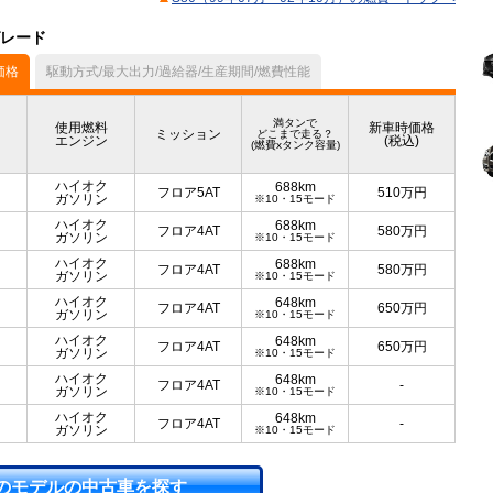
グレード
価格
駆動方式/最大出力/過給器/生産期間/燃費性能
満タンで
使用燃料
新車時価格
ミッション
どこまで走る？
エンジン
(税込)
(燃費xタンク容量)
ハイオク
688km
フロア5AT
510
万円
ガソリン
※10・15モード
ハイオク
688km
フロア4AT
580
万円
ガソリン
※10・15モード
ハイオク
688km
フロア4AT
580
万円
ガソリン
※10・15モード
ハイオク
648km
フロア4AT
650
万円
ガソリン
※10・15モード
ハイオク
648km
フロア4AT
650
万円
ガソリン
※10・15モード
ハイオク
648km
フロア4AT
-
ガソリン
※10・15モード
ハイオク
648km
フロア4AT
-
ガソリン
※10・15モード
のモデルの中古車を探す