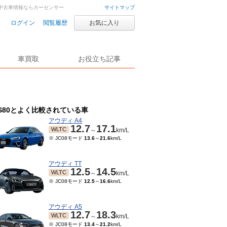
車・中古車情報ならカーセンサー
サイトマップ
ログイン
閲覧履歴
お気に入り
車買取
お役立ち記事
S80とよく比較されている車
アウディ A4
12.7
17.1
WLTC
～
km/L
※ JC08モード
13.6
～
21.6
km/L
アウディ TT
12.5
14.5
WLTC
～
km/L
※ JC08モード
12.5
～
16.6
km/L
アウディ A5
12.7
18.3
WLTC
～
km/L
※ JC08モード
13.4
～
21.2
km/L