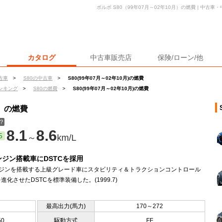
ボルボ S80（99年07月～02年10月）の燃費 | 中古
カタログ
中古車販売店
保険/ローン/他
古車
>
S80の中古車
>
S80(99年07月～02年10月)の燃費
ンキング
>
S80の燃費
>
S80(99年07月～02年10月)の燃費
月）の燃費
？
8.1
8.6
5
～
km/L
ンジン搭載車にDSTCを採用
ンジンを搭載する上級グレード車にスタビリティ＆トラクションコントロール
を進化させたDSTCを標準装備した。(1999.7)
最高出力(馬力)
170～272
50
駆動方式
FF