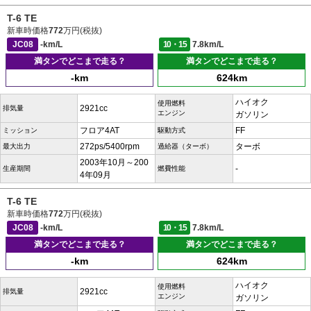
T-6 TE
新車時価格
772
万円(税抜)
JC08
-km/L
10・15
7.8km/L
満タンでどこまで走る？
満タンでどこまで走る？
-km
624km
ハイオク
使用燃料
2921cc
排気量
エンジン
ガソリン
フロア4AT
FF
ミッション
駆動方式
272ps/5400rpm
ターボ
最大出力
過給器（ターボ）
2003年10月～200
-
生産期間
燃費性能
4年09月
T-6 TE
新車時価格
772
万円(税抜)
JC08
-km/L
10・15
7.8km/L
満タンでどこまで走る？
満タンでどこまで走る？
-km
624km
ハイオク
使用燃料
2921cc
排気量
エンジン
ガソリン