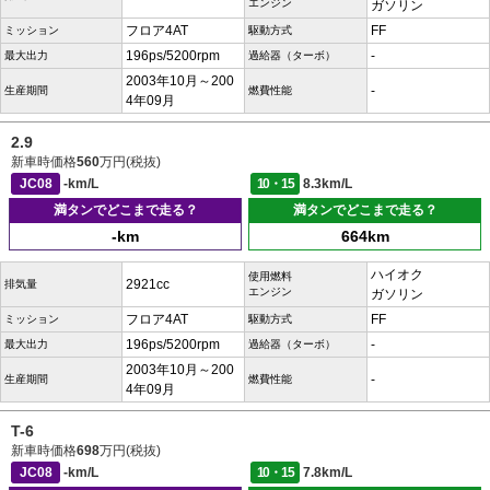
エンジン
ガソリン
フロア4AT
FF
ミッション
駆動方式
196ps/5200rpm
-
最大出力
過給器（ターボ）
2003年10月～200
-
生産期間
燃費性能
4年09月
2.9
新車時価格
560
万円(税抜)
JC08
-km/L
10・15
8.3km/L
満タンでどこまで走る？
満タンでどこまで走る？
-km
664km
ハイオク
使用燃料
2921cc
排気量
エンジン
ガソリン
フロア4AT
FF
ミッション
駆動方式
196ps/5200rpm
-
最大出力
過給器（ターボ）
2003年10月～200
-
生産期間
燃費性能
4年09月
T-6
新車時価格
698
万円(税抜)
JC08
-km/L
10・15
7.8km/L