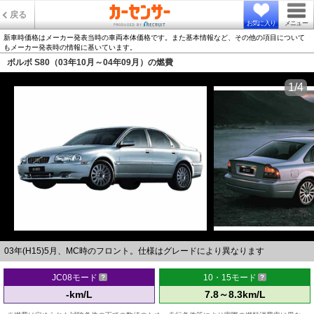
戻る
お気に入り
メニュー
新車時価格はメーカー発表当時の車両本体価格です。また基本情報など、その他の項目について
もメーカー発表時の情報に基いています。
ボルボ S80（03年10月～04年09月）の燃費
1/4
03年(H15)5月、MC時のフロント。仕様はグレードにより異なります
JC08モード
10・15モード
-km/L
7.8～8.3km/L