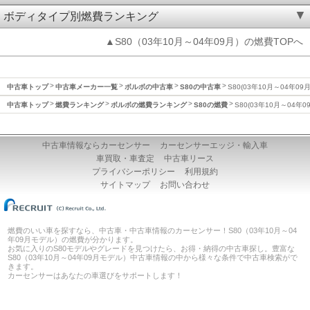
ボディタイプ別燃費ランキング
▲S80（03年10月～04年09月）の燃費TOPへ
中古車トップ
中古車メーカー一覧
ボルボの中古車
S80の中古車
S80(03年10月～04年09
中古車トップ
燃費ランキング
ボルボの燃費ランキング
S80の燃費
S80(03年10月～04年
中古車情報ならカーセンサー
カーセンサーエッジ・輸入車
車買取・車査定
中古車リース
プライバシーポリシー
利用規約
サイトマップ
お問い合わせ
燃費のいい車を探すなら、中古車・中古車情報のカーセンサー！S80（03年10月～04
年09月モデル）の燃費が分かります。
お気に入りのS80モデルやグレードを見つけたら、お得・納得の中古車探し。豊富な
S80（03年10月～04年09月モデル）中古車情報の中から様々な条件で中古車検索がで
きます。
カーセンサーはあなたの車選びをサポートします！