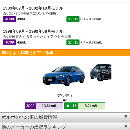
1999年07月～2002年10月モデル
直6エンジン搭載車にDSTCを採用
JC08
-km/L
10・15
8.1～8.6km/L
1998年09月～1999年06月モデル
直6を横置きする変わったレイアウトを採用
JC08
-km/L
10・15
7.7～8.6km/L
S80とよく比較されている車
アウディ
A4
JC08
13.6km/L
10・15
8.2km/L
ボルボの他の車の燃費情報
他のメーカーの燃費ランキング