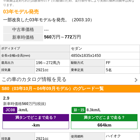
※燃費は定められた試験条件の下での数値のため、走行条件等により実際の燃料消費率は異な
ります。
03年モデル発売
一部改良した03年モデルを発売。（2003.10）
中古車価格
---
560
万円～
772
万円
新車時価格
セダン
ボディタイプ
4850x1835x1450
全長x全幅x全高(mm)
196～272馬力
FF
最高出力
駆動方式
2921cc
5名
排気量
乗車定員
この車のカタログ情報を見る
S80（03年10月～04年09月モデル）のグレード一覧
2.9
新車時価格
560
万円(税抜)
JC08
-km/L
10・15
8.3km/L
満タンでどこまで走る？
満タンでどこまで走る？
-km
664km
ハイオク
使用燃料
2921cc
排気量