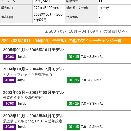
フロア4AT
FF
ミッション
駆動方式
272ps/5400rpm
ターボ
最大出力
過給器（ターボ）
2003年10月～200
-
生産期間
燃費性能
4年09月
▲S80（03年10月～04年09月）の燃費TOPへ
S80（03年10月～04年09月モデル）の他のマイナーチェンジ一覧
2005年01月～2006年10月モデル
JC08
-km/L
10・15
7.8～8.3km/L
2004年10月～2004年12月モデル
アクティブシャーシを標準装備
JC08
-km/L
10・15
7.8～8.3km/L
2003年05月～2003年09月モデル
外装の変更と装備の充実
JC08
-km/L
10・15
7.8～8.3km/L
2002年11月～2003年04月モデル
最上級モデルとなるT-6 TEを追加設定
JC08
-km/L
10・15
7.8～8.3km/L