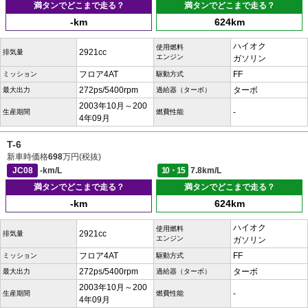
満タンでどこまで走る？
満タンでどこまで走る？
-km
624km
ハイオク
使用燃料
2921cc
排気量
エンジン
ガソリン
フロア4AT
FF
ミッション
駆動方式
272ps/5400rpm
ターボ
最大出力
過給器（ターボ）
2003年10月～200
-
生産期間
燃費性能
4年09月
T-6
新車時価格
698
万円(税抜)
JC08
-km/L
10・15
7.8km/L
満タンでどこまで走る？
満タンでどこまで走る？
-km
624km
ハイオク
使用燃料
2921cc
排気量
エンジン
ガソリン
フロア4AT
FF
ミッション
駆動方式
272ps/5400rpm
ターボ
最大出力
過給器（ターボ）
2003年10月～200
-
生産期間
燃費性能
4年09月