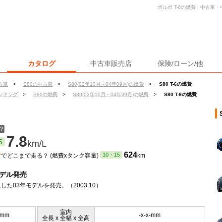
ボルボ T-6の燃費 | 中古
カタログ
中古車販売店
保険/ローン/他
古車
>
S80の中古車
>
S80(03年10月～04年09月)の燃費
>
S80 T-6の燃費
ンキング
>
S80の燃費
>
S80(03年10月～04年09月)の燃費
>
S80 T-6の燃費
？
7.8
5
km/L
ン
624
10・15
でどこまで走る？ (燃費xタンク容量)
km
モデル発売
した03年モデルを発売。（2003.10）
室内
0mm
-x-x-mm
全長 x 全幅 x 全高