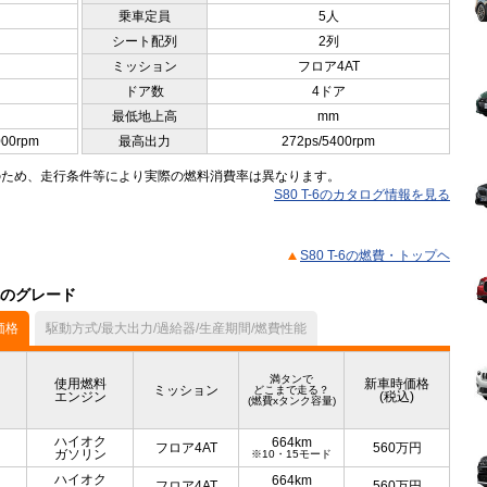
乗車定員
5人
シート配列
2列
ミッション
フロア4AT
ドア数
4ドア
最低地上高
mm
000rpm
最高出力
272ps/5400rpm
のため、走行条件等により実際の燃料消費率は異なります。
S80 T-6のカタログ情報を見る
S80 T-6の燃費・トップヘ
他のグレード
価格
駆動方式/最大出力/過給器/生産期間/燃費性能
満タンで
使用燃料
新車時価格
ミッション
どこまで走る？
エンジン
(税込)
(燃費xタンク容量)
ハイオク
664km
フロア4AT
560
万円
ガソリン
※10・15モード
ハイオク
664km
フロア4AT
560
万円