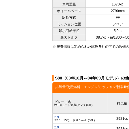
車両重量
1670kg
ホイールベース
2790mm
駆動方式
FF
ミッション位置
フロア
最小回転半径
5.9m
最大トルク
38.7kg・m/1800～5
※ 燃費情報は定められた試験条件の下での数値
S80（03年10月～04年09月モデル）の
排気量/使用燃料・エンジン/ミッション/新車時
グレード名
排気量
WLTCモード燃費(タンク容量)
2.9
2921cc
※10・15モード 8.3km/L (80L)
2.9
2921cc