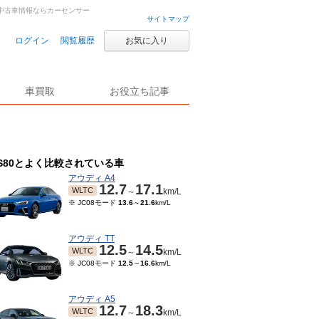
車・中古車情報ならカーセンサー
サイトマップ
ログイン
閲覧履歴
お気に入り
車買取
お役立ち記事
S80とよく比較されている車
アウディ A4
12.7
17.1
WLTC
～
km/L
※ JC08モード
13.6
～
21.6
km/L
アウディ TT
12.5
14.5
WLTC
～
km/L
※ JC08モード
12.5
～
16.6
km/L
アウディ A5
12.7
18.3
WLTC
～
km/L