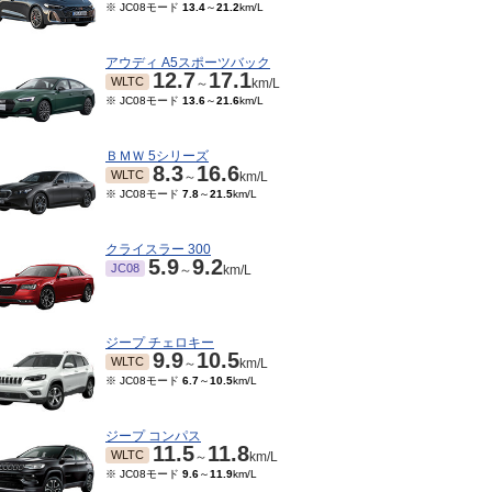
※ JC08モード
13.4
～
21.2
km/L
アウディ A5スポーツバック
12.7
17.1
WLTC
～
km/L
※ JC08モード
13.6
～
21.6
km/L
ＢＭＷ 5シリーズ
8.3
16.6
WLTC
～
km/L
※ JC08モード
7.8
～
21.5
km/L
クライスラー 300
5.9
9.2
JC08
～
km/L
ジープ チェロキー
9.9
10.5
WLTC
～
km/L
※ JC08モード
6.7
～
10.5
km/L
ジープ コンパス
11.5
11.8
WLTC
～
km/L
※ JC08モード
9.6
～
11.9
km/L