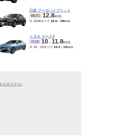
日産 フーガハイブリッド
12.8
WLTC
km/L
※ JC08モード
16.6
～
18
km/L
トヨタ マークX
10
11.8
JC08
～
km/L
※ 10・15モード
10.2
～
13
km/L
4年12月モデル)