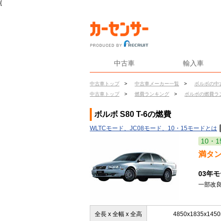
{
中古車
輸入車
中古車トップ
>
中古車メーカー一覧
>
ボルボの中
中古車トップ
>
燃費ランキング
>
ボルボの燃費ラ
ボルボ S80 T-6の燃費
WLTCモード、JC08モード、10・15モードとは
10・1
満タ
03年
一部改良
全長 x 全幅 x 全高
4850x1835x145