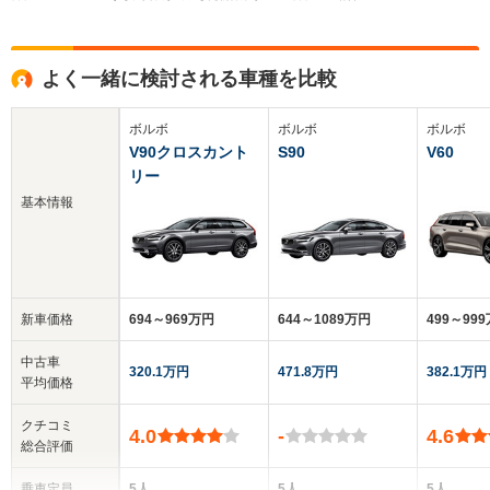
よく一緒に検討される車種を比較
ボルボ
ボルボ
ボルボ
V90クロスカント
S90
V60
リー
基本情報
新車価格
694～969万円
644～1089万円
499～99
中古車
320.1万円
471.8万円
382.1万円
平均価格
クチコミ
4.0
-
4.6
総合評価
乗車定員
5人
5人
5人