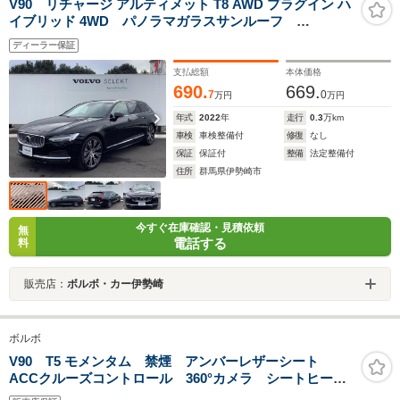
V90 リチャージ アルティメット T8 AWD プラグイン ハ
イブリッド 4WD パノラマガラスサンルーフ
harman/kardonプレミアムオーディオ・本革シート・
ディーラー保証
Googleインフォテイメントシステム・360°ビューカメ
ラ・シートクーラー・シートヒーター
支払総額
本体価格
690.
669.
7
0
万円
万円
年式
2022
年
走行
0.3
万km
車検
車検整備付
修復
なし
保証
保証付
整備
法定整備付
住所
群馬県伊勢崎市
今すぐ在庫確認・見積依頼
無
電話する
料
販売店：
ボルボ・カー伊勢崎
ボルボ
V90 T5 モメンタム 禁煙 アンバーレザーシート
ACCクルーズコントロール 360°カメラ シートヒータ
ー パワーテールゲート 純正ナビ ディスプレイオー