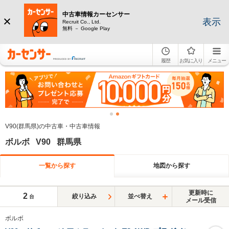
中古車情報カーセンサー
表示
Recruit Co., Ltd.
無料 － Google Play
履歴
お気に入り
メニュー
V90(群馬県)の中古車・中古車情報
ボルボ V90 群馬県
一覧から探す
地図から探す
更新時に
2
絞り込み
並べ替え
台
メール受信
ボルボ