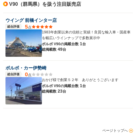
V90（群馬県）を扱う注目販売店
ウイング 前橋インター店
5
総合評価
点
1983年創業以来の信頼と実績！良質な輸入車・国産車
を幅広いラインナップで多数展示中
1
ボルボ V90の
掲載台数
台
49
総掲載数
台
ボルボ・カー伊勢崎
0
総合評価
点
おかげ様で創業５２年 ありがとうございます
1
ボルボ V90の
掲載台数
台
23
総掲載数
台
ページトップへ