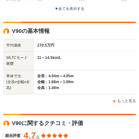
▼
全てを表示する
ドア数
5ドア
4ドア
5ドア
全高
全高
全高
V90の基本情報
1.55m
1.45m
1.43m
平均価格
270.5万円
全幅
全幅
全
WLTCモード
11～14.5km/L
サイズ
1.91m
1.88m～1.89m
1.
燃費
全長
全長
(全長x全幅x全高)
4.94m～4.96m
4.97m
4.76m
車体寸法
全長：4.94m～4.95m
(全長x全幅x全
全幅：1.88m～1.89m
高)
全高：1.48m
ホイールベース
ホイールベース
ホイー
-m
-m
もっと見る
11.0～11.8km/L
11.0～14.5km/L
12.8～15.
└市街地:8.0～
└市街地:7.8～
└市街地:8
V90に関するクチコミ・評価
8.4km/L
10.8km/L
14.8km/L
WLTCモード
└郊外:11.4～
└郊外:11.2～
└郊外:10.
燃費
4.7
12.2km/L
16.0km/L
17.3km/L
総合評価
点