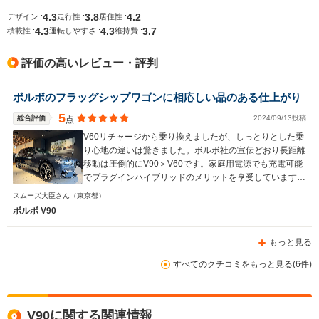
└高速道路:13.0～
└高速道路:13.2～
└高速道路:
4.3
3.8
4.2
デザイン :
走行性 :
居住性 :
14.0km/L
15.8km/L
18.5km/L
4.3
4.3
3.7
積載性 :
運転しやすさ :
維持費 :
排気量
1968cc
1968cc
1968cc
評価の高いレビュー・評判
駆動方式
4WD
FF、4WD
FF、4WD
ボルボのフラッグシップワゴンに相応しい品のある仕上がり
5
総合評価
2024/09/13投稿
点
V60リチャージから乗り換えましたが、しっとりとした乗
り心地の違いは驚きました。ボルボ社の宣伝どおり長距離
移動は圧倒的にV90＞V60です。家庭用電源でも充電可能
でプラグインハイブリッドのメリットを享受しています。
都内をキビキビ走るような場面はV60の方が得意だと思い
スムーズ大臣さん
（東京都）
ます。
ボルボ V90
もっと見る
すべてのクチコミをもっと見る(6件)
V90に関する関連情報