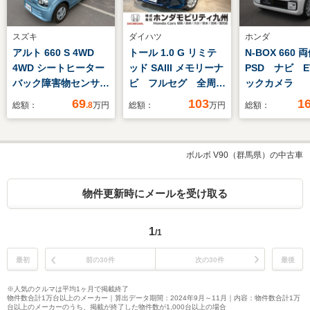
スズキ
ダイハツ
ホンダ
アルト 660 S 4WD
トール 1.0 G リミテ
N-BOX 660 
4WD シートヒーター
ッド SAIII メモリーナ
PSD ナビ E
バック障害物センサー
ビ フルセグ 全周囲
ックカメラ
衝突軽減ブレーキ 横
カメラ ETC
69
103
1
総額：
.8
万円
総額：
万円
総額：
滑防止システム スマ
ートキー 車線逸脱警
報システム
ボルボ V90（群馬県）の中古車
物件更新時にメールを受け取る
1
/1
最初
前の30件
次の30件
最後
※人気のクルマは平均1ヶ月で掲載終了
物件数合計1万台以上のメーカー｜算出データ期間：2024年9月～11月｜内容：物件数合計1万
台以上のメーカーのうち、掲載が終了した物件数が1,000台以上の場合