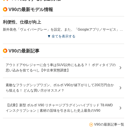
V90の最新モデル情報
利便性、仕様が向上
新外装色「ヴェイパーグレー」を設定。また、「Googleアプリ／サービス」ならびに「ボルボカーズアプリ」の無償利用期間が従来の4年から5年に延長されるなど、利便性が向上。また、「Ultimate B5」グレードは、従来有償色であった、メタリックペイント、プレミアムメタリックペイントが車両本体込み価格とされた。（2023.7）
全てを表示する
V90の最新記事
アウトドアやレジャーに合う車はSUV以外にもある？！ ボディタイプの
思い込みを捨てるべし【中古車実態調査】
素敵なフラッグシップワゴン、ボルボ V90が値下がりして200万円台か
ら狙える！ どんな買い方がオススメ？
【試乗】新型 ボルボ V90 リチャージプラグインハイブリッド T8 AWD
インスクリプション｜素材の旨味を引き出した史上最良のV90
V90の最新記事一覧