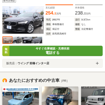
販売店保証
ディオ Carplay パワーシート BLIS レーンキープ
支払総額
本体価格
254.
238.
5
0
万円
万円
年式
2017
年
走行
3.3
万km
車検
車検整備付
修復
なし
保証
保証付
整備
法定整備付
住所
群馬県高崎市
今すぐ在庫確認・見積依頼
無
電話する
料
販売店：
ウイング 前橋インター店
あなたにおすすめの中古車
［PR］