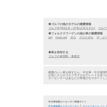
◆ゴルフの他のモデルの燃費情報
ゴルフ(07年01月～07年12月モデル)
ゴルフ
◆フォルクスワーゲンの他の車の燃費情報
up!
cross up!
ポロ
クロスポロ
ザ・ビ
◆車を売却する
ゴルフの車買取・車査定
燃費のいい車を探すなら、中古車・中古車情報
お気に入りのゴルフモデルやグレードを見つけ
カーセンサーはあなたの車選びをサポートし
中古車情報カーセンサー関連サイト
中古車情報ならカーセンサー
カーセンサーエッジ・