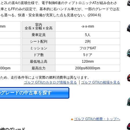
6Lと2Lの直4の直噴仕様で、電子制御6速のティプトロニックATが組み合わさ
全車ともFFのみの設定で、基本的に右ハンドル車だが、一部のグレードでは左
も選べる。快適・安全装備が充実した点も見逃せない。(2004.6)
室内
0mm
-x-x-mm
全長 x 全幅 x 全高
乗車定員
5人
シート配列
2列
ミッション
フロア6AT
ドア数
5ドア
最低地上高
120mm
000rpm
最高出力
200ps/6000rpm
のため、走行条件等により実際の燃料消費率は異なります。
ゴルフ GTXのカタログ情報を見る
ゴルフ GTXの相場を見る
のグレードの中古車を探す
ゴルフ GTXの燃費・トップヘ
）の他のグレード