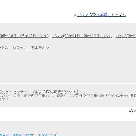
ゴルフ GTXの燃費・トップヘ
(05年10月～06年12月モデル)
ゴルフ(08年01月～08年12月モデル)
ゴルフ(09年
ートル
シロッコ
アルテオン
のカーセンサー！ゴルフ GTXの燃費が分かります。
たら、お得・納得の中古車探し。豊富なゴルフ GTX中古車情報の中から様々な条
ます！
ゴル
輸入車
車買取・車査定
中古車リース