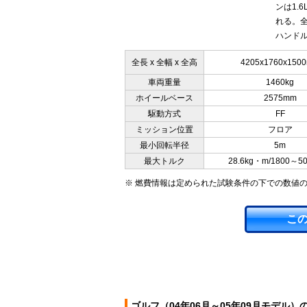
ンは1.
れる。
ハンドル
全長 x 全幅 x 全高
4205x1760x150
車両重量
1460kg
ホイールベース
2575mm
駆動方式
FF
ミッション位置
フロア
最小回転半径
5m
最大トルク
28.6kg・m/1800～5
※ 燃費情報は定められた試験条件の下での数値
こ
ゴルフ（04年06月～05年09月モデル