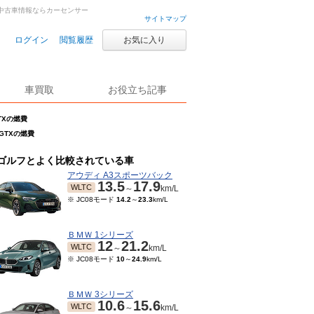
車・中古車情報ならカーセンサー
サイトマップ
ログイン
閲覧履歴
お気に入り
車買取
お役立ち記事
TXの燃費
GTXの燃費
ゴルフとよく比較されている車
アウディ A3スポーツバック
13.5
17.9
WLTC
～
km/L
※ JC08モード
14.2
～
23.3
km/L
ＢＭＷ 1シリーズ
12
21.2
WLTC
～
km/L
※ JC08モード
10
～
24.9
km/L
ＢＭＷ 3シリーズ
10.6
15.6
WLTC
～
km/L