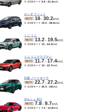
※ JC08モード
9.9
～
21.4
km/L
ホンダ フィット
16
30.2
WLTC
～
km/L
※ JC08モード
15.2
～
38.6
km/L
ミニ ミニ
13.2
19.5
WLTC
～
km/L
※ JC08モード
13
～
24.2
km/L
ミニ ミニクラブマン
11.7
17.4
WLTC
～
km/L
※ JC08モード
13
～
22.7
km/L
日産 ノートオーラ
22.7
27.2
WLTC
～
km/L
※ JC08モード
26.3
～
33
km/L
ポルシェ 911
7.8
9.7
WLTC
～
km/L
※ JC08モード
7.2
～
12.8
km/L