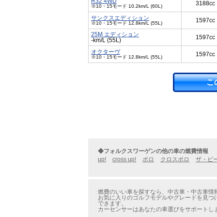
R32 4WD
3188cc
※10・15モード 10.2km/L (60L)
サンクスエディション
1597cc
※10・15モード 12.8km/L (55L)
25M エディション
1597cc
-km/L (55L)
オクターヴ
1597cc
※10・15モード 12.8km/L (55L)
こ
◆フォルクスワーゲンの他の車の燃費情報
up!
cross up!
ポロ
クロスポロ
ザ・ビ
燃費のいい車を探すなら、中古車・中古車情報
お気に入りのゴルフモデルやグレードを見つけ
できます。
カーセンサーはあなたの車選びをサポートし