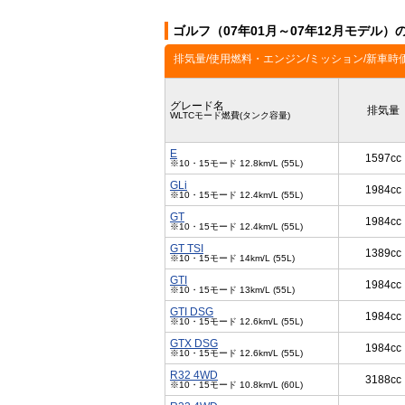
ゴルフ（07年01月～07年12月モデル）
排気量/使用燃料・エンジン/ミッション/新車時
グレード名
排気量
WLTCモード燃費(タンク容量)
E
1597cc
※10・15モード 12.8km/L (55L)
GLi
1984cc
※10・15モード 12.4km/L (55L)
GT
1984cc
※10・15モード 12.4km/L (55L)
GT TSI
1389cc
※10・15モード 14km/L (55L)
GTI
1984cc
※10・15モード 13km/L (55L)
GTI DSG
1984cc
※10・15モード 12.6km/L (55L)
GTX DSG
1984cc
※10・15モード 12.6km/L (55L)
R32 4WD
3188cc
※10・15モード 10.8km/L (60L)