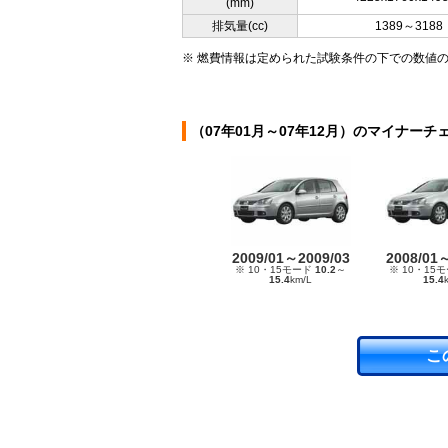
(mm)
排気量(cc)
1389～3188
※ 燃費情報は定められた試験条件の下での数値
（07年01月～07年12月）のマイナーチ
2009/01～2009/03
2008/01
※ 10・15モード
10.2
～
※ 10・15
15.4
km/L
15.4
こ