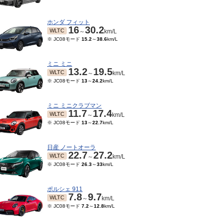
ホンダ フィット
16
30.2
WLTC
～
km/L
※ JC08モード
15.2
～
38.6
km/L
ミニ ミニ
13.2
19.5
WLTC
～
km/L
※ JC08モード
13
～
24.2
km/L
ミニ ミニクラブマン
11.7
17.4
WLTC
～
km/L
※ JC08モード
13
～
22.7
km/L
日産 ノートオーラ
22.7
27.2
WLTC
～
km/L
※ JC08モード
26.3
～
33
km/L
ポルシェ 911
7.8
9.7
WLTC
～
km/L
※ JC08モード
7.2
～
12.8
km/L