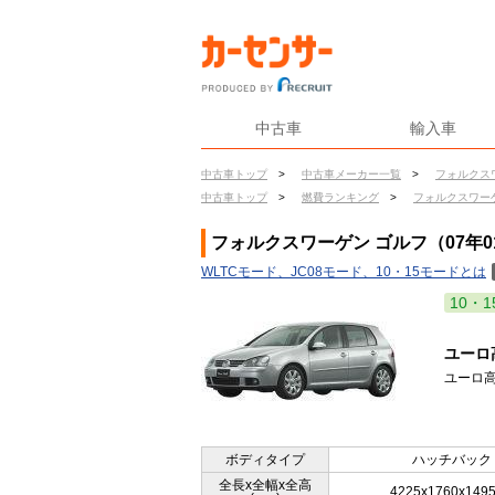
中古車
輸入車
中古車トップ
>
中古車メーカー一覧
>
フォルクス
中古車トップ
>
燃費ランキング
>
フォルクスワー
フォルクスワーゲン ゴルフ（07年0
WLTCモード、JC08モード、10・15モードとは
10・1
ユーロ
ユーロ高
ボディタイプ
ハッチバック
全長x全幅x全高
4225x1760x149