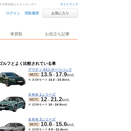
車・中古車情報ならカーセンサー
サイトマップ
ログイン
閲覧履歴
お気に入り
車買取
お役立ち記事
ゴルフとよく比較されている車
アウディ A3スポーツバック
13.5
17.9
WLTC
～
km/L
※ JC08モード
14.2
～
23.3
km/L
ＢＭＷ 1シリーズ
12
21.2
WLTC
～
km/L
※ JC08モード
10
～
24.9
km/L
ＢＭＷ 3シリーズ
10.6
15.6
WLTC
～
km/L
※ JC08モード
9.9
～
21.4
km/L