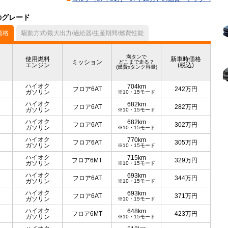
のグレード
価格
駆動方式/最大出力/過給器/生産期間/燃費性能
満タンで
使用燃料
新車時価格
ミッション
どこまで走る？
エンジン
(税込)
(燃費xタンク容量)
ハイオク
704km
フロア6AT
242
万円
ガソリン
※10・15モード
ハイオク
682km
フロア6AT
282
万円
ガソリン
※10・15モード
ハイオク
682km
フロア6AT
302
万円
ガソリン
※10・15モード
ハイオク
770km
フロア6AT
305
万円
ガソリン
※10・15モード
ハイオク
715km
フロア6MT
329
万円
ガソリン
※10・15モード
ハイオク
693km
フロア6AT
344
万円
ガソリン
※10・15モード
ハイオク
693km
フロア6AT
371
万円
ガソリン
※10・15モード
ハイオク
648km
フロア6MT
423
万円
ガソリン
※10・15モード