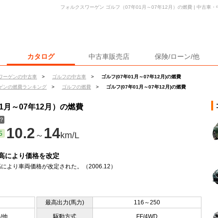
フォルクスワーゲン ゴルフ（07年01月～07年12月）の燃費 | 中古
カタログ
中古車販売店
保険/ローン/他
ワーゲンの中古車
>
ゴルフの中古車
>
ゴルフ(07年01月～07年12月)の燃費
ゲンの燃費ランキング
>
ゴルフの燃費
>
ゴルフ(07年01月～07年12月)の燃費
1月～07年12月）の燃費
？
10.2
14
5
～
km/L
高により価格を改定
により車両価格が改定された。（2006.12）
最高出力(馬力)
116～250
5/他
駆動方式
FF/4WD