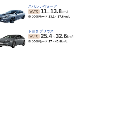
スバル レヴォーグ
11
13.8
WLTC
～
km/L
※ JC08モード
13.1
～
17.6
km/L
トヨタ プリウス
25.4
32.6
WLTC
～
km/L
※ JC08モード
27
～
40.8
km/L