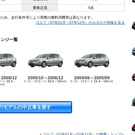
乗車定員
5名
のため、走行条件等により実際の燃料消費率は異なります。
ゴルフ（07年01月～07年12月）のカタログ情報を見る
ェンジ一覧
～2008/12
2005/10～2006/12
2004/06～2005/09
モード
10.2
～
※ 10・15モード
10.2
～
13
km/L
※ 10・15モード
11.4
～
13
km/L
km/L
のモデルの中古車を探す
ゴルフ（07年01月～07年12月）の燃費・トップヘ