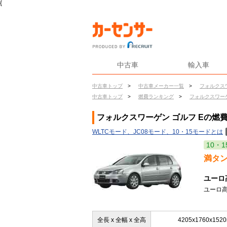
{
中古車
輸入車
中古車トップ
>
中古車メーカー一覧
>
フォルクス
中古車トップ
>
燃費ランキング
>
フォルクスワー
フォルクスワーゲン ゴルフ Eの燃
WLTCモード、JC08モード、10・15モードとは
10・1
満タ
ユーロ
ユーロ高
全長 x 全幅 x 全高
4205x1760x152