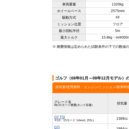
車両重量
1320kg
ホイールベース
2575mm
駆動方式
FF
ミッション位置
フロア
最小回転半径
5m
最大トルク
15.8kg・m/4000
※ 燃費情報は定められた試験条件の下での数値
ゴルフ（08年01月～08年12月モデル
排気量/使用燃料・エンジン/ミッション/新車時
グレード名
排気量
WLTCモード燃費(タンク容量)
GT TSI
1389cc
※10・15モード 14km/L (55L)
GTI
1984cc