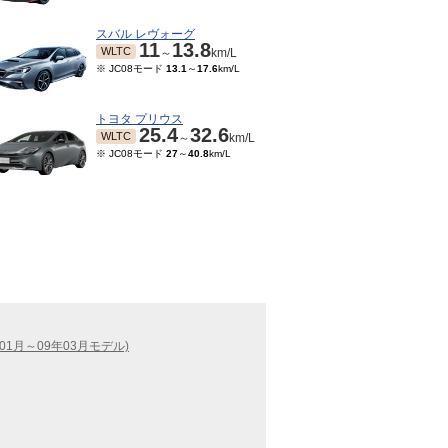
スバル レヴォーグ
11
13.8
WLTC
～
km/L
※ JC08モード
13.1
～
17.6
km/L
トヨタ プリウス
25.4
32.6
WLTC
～
km/L
※ JC08モード
27
～
40.8
km/L
01月～09年03月モデル)