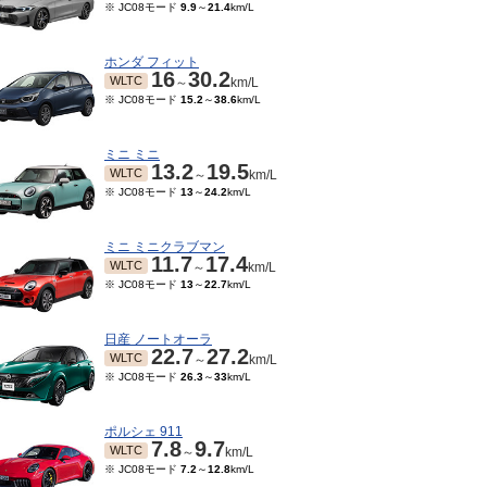
※ JC08モード
9.9
～
21.4
km/L
ホンダ フィット
16
30.2
WLTC
～
km/L
※ JC08モード
15.2
～
38.6
km/L
ミニ ミニ
13.2
19.5
WLTC
～
km/L
※ JC08モード
13
～
24.2
km/L
ミニ ミニクラブマン
11.7
17.4
WLTC
～
km/L
※ JC08モード
13
～
22.7
km/L
日産 ノートオーラ
22.7
27.2
WLTC
～
km/L
※ JC08モード
26.3
～
33
km/L
ポルシェ 911
7.8
9.7
WLTC
～
km/L
※ JC08モード
7.2
～
12.8
km/L