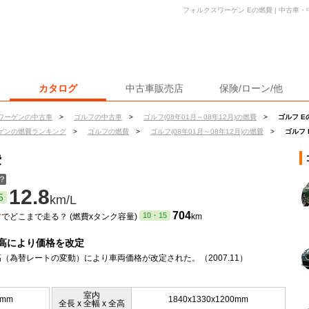
フォルクスワーゲン Eの燃費 | 中古車
カタログ
中古車販売店
保険/ローン/他
ワーゲンの中古車
>
ゴルフの中古車
>
ゴルフ(08年01月～08年12月)の燃費
>
ゴルフ E
ゲンの燃費ランキング
>
ゴルフの燃費
>
ゴルフ(08年01月～08年12月)の燃費
>
ゴルフ 
費
？
12.8
5
km/L
ン
704
10・15
でどこまで走る？ (燃費xタンク容量)
km
高により価格を改定
（為替レートの変動）により車両価格が改定された。（2007.11）
室内
0mm
1840x1330x1200mm
全長 x 全幅 x 全高