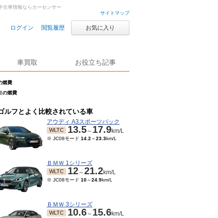
・中古車情報ならカーセンサー
サイトマップ
ログイン
閲覧履歴
お気に入り
車買取
お役立ち記事
の燃費
Eの燃費
ゴルフとよく比較されている車
アウディ A3スポーツバック
13.5
17.9
WLTC
～
km/L
※ JC08モード
14.2
～
23.3
km/L
ＢＭＷ 1シリーズ
12
21.2
WLTC
～
km/L
※ JC08モード
10
～
24.9
km/L
ＢＭＷ 3シリーズ
10.6
15.6
WLTC
～
km/L