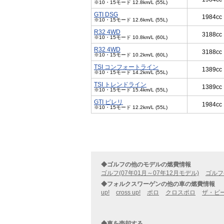
※10・15モード 12.8km/L (55L)
GTI DSG
1984cc
※10・15モード 12.6km/L (55L)
R32 4WD
3188cc
※10・15モード 10.8km/L (60L)
R32 4WD
3188cc
※10・15モード 10.2km/L (60L)
TSI コンフォートライン
1389cc
※10・15モード 14.2km/L (55L)
TSI トレンドライン
1389cc
※10・15モード 15.4km/L (55L)
GTI ピレリ
1984cc
※10・15モード 12.2km/L (55L)
◆ゴルフの他のモデルの燃費情報
ゴルフ(07年01月～07年12月モデル)
ゴルフ
◆フォルクスワーゲンの他の車の燃費情報
up!
cross up!
ポロ
クロスポロ
ザ・ビ
◆車を売却する