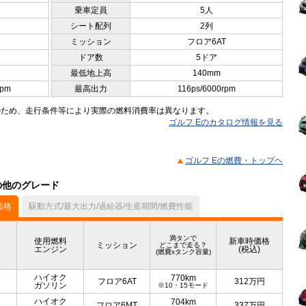
乗車定員
5人
シート配列
2列
ミッション
フロア6AT
ドア数
5ドア
最低地上高
140mm
rpm
最高出力
116ps/6000rpm
のため、走行条件等により実際の燃料消費率は異なります。
ゴルフ Eのカタログ情報を見る
ゴルフ Eの燃費・トップヘ
）の他のグレード
価格
駆動方式/最大出力/過給器/生産期間/燃費性能
満タンで
使用燃料
新車時価格
ミッション
どこまで走る？
エンジン
(税込)
(燃費xタンク容量)
ハイオク
770km
フロア6AT
312
万円
ガソリン
※10・15モード
ハイオク
704km
フロア6MT
337
万円