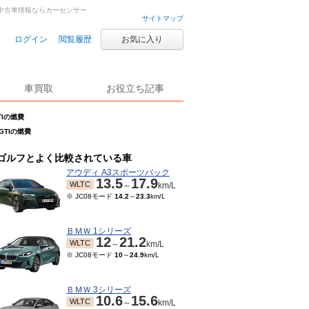
車・中古車情報ならカーセンサー
サイトマップ
ログイン
閲覧履歴
お気に入り
車買取
お役立ち記事
TIの燃費
GTIの燃費
ゴルフとよく比較されている車
アウディ A3スポーツバック
13.5
17.9
WLTC
～
km/L
※ JC08モード
14.2
～
23.3
km/L
ＢＭＷ 1シリーズ
12
21.2
WLTC
～
km/L
※ JC08モード
10
～
24.9
km/L
ＢＭＷ 3シリーズ
10.6
15.6
WLTC
～
km/L