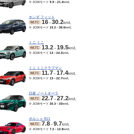
※ JC08モード
9.9
～
21.4
km/L
ホンダ フィット
16
30.2
WLTC
～
km/L
※ JC08モード
15.2
～
38.6
km/L
ミニ ミニ
13.2
19.5
WLTC
～
km/L
※ JC08モード
13
～
24.2
km/L
ミニ ミニクラブマン
11.7
17.4
WLTC
～
km/L
※ JC08モード
13
～
22.7
km/L
日産 ノートオーラ
22.7
27.2
WLTC
～
km/L
※ JC08モード
26.3
～
33
km/L
ポルシェ 911
7.8
9.7
WLTC
～
km/L
※ JC08モード
7.2
～
12.8
km/L