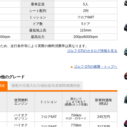
乗車定員
5人
シート配列
2列
ミッション
フロア6MT
ドア数
5ドア
最低地上高
115mm
000rpm
最高出力
200ps/6000rpm
のため、走行条件等により実際の燃料消費率は異なります。
ゴルフ GTIのカタログ情報を見る
ゴルフ GTIの燃費・トップヘ
）の他のグレード
価格
駆動方式/最大出力/過給器/生産期間/燃費性能
満タンで
使用燃料
新車時価格
ミッション
どこまで走る？
エンジン
(税込)
(燃費xタンク容量)
ハイオク
704km
フロア6AT
245
万円
ガソリン
※10・15モード
ハイオク
770km
フロア6AT
312
万円