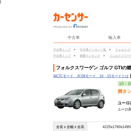
{
中古車
輸入車
中古車トップ
>
中古車メーカー一覧
>
フォルクス
中古車トップ
>
燃費ランキング
>
フォルクスワー
フォルクスワーゲン ゴルフ GTIの
WLTCモード、JC08モード、10・15モードとは
10・1
満タ
ユーロ
ユーロ高
全長 x 全幅 x 全高
4225x1760x149