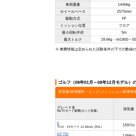
車両重量
1440kg
ホイールベース
2575mm
駆動方式
FF
ミッション位置
フロア
最小回転半径
5m
最大トルク
28.6kg・m/1800～5
※ 燃費情報は定められた試験条件の下での数値
ゴルフ（08年01月～08年12月モデル
排気量/使用燃料・エンジン/ミッション/新車時
グレード名
排気量
WLTCモード燃費(タンク容量)
E
1597cc
※10・15モード 12.8km/L (55L)
GT TSI
1389cc