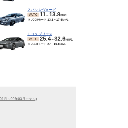
スバル レヴォーグ
11
13.8
WLTC
～
km/L
※ JC08モード
13.1
～
17.6
km/L
トヨタ プリウス
25.4
32.6
WLTC
～
km/L
※ JC08モード
27
～
40.8
km/L
01月～09年03月モデル)