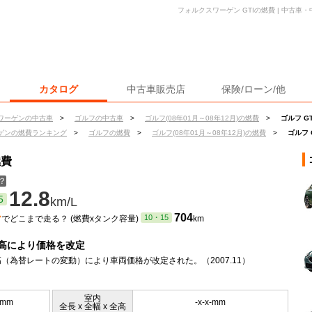
フォルクスワーゲン GTIの燃費 | 中古
カタログ
中古車販売店
保険/ローン/他
ワーゲンの中古車
>
ゴルフの中古車
>
ゴルフ(08年01月～08年12月)の燃費
>
ゴルフ G
ゲンの燃費ランキング
>
ゴルフの燃費
>
ゴルフ(08年01月～08年12月)の燃費
>
ゴルフ 
燃費
？
12.8
5
km/L
ン
704
10・15
でどこまで走る？ (燃費xタンク容量)
km
高により価格を改定
（為替レートの変動）により車両価格が改定された。（2007.11）
室内
5mm
-x-x-mm
全長 x 全幅 x 全高