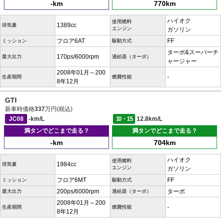
-km
770km
ハイオク
使用燃料
1389cc
排気量
エンジン
ガソリン
フロア6AT
FF
ミッション
駆動方式
ターボ&スーパーチ
170ps/6000rpm
最大出力
過給器（ターボ）
ャージャー
2008年01月～200
-
生産期間
燃費性能
8年12月
GTI
新車時価格
337
万円(税込)
JC08
-km/L
10・15
12.8km/L
満タンでどこまで走る？
満タンでどこまで走る？
-km
704km
ハイオク
使用燃料
1984cc
排気量
エンジン
ガソリン
フロア6MT
FF
ミッション
駆動方式
200ps/6000rpm
ターボ
最大出力
過給器（ターボ）
2008年01月～200
-
生産期間
燃費性能
8年12月