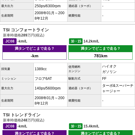
250ps/6300rpm
-
最大出力
過給器（ターボ）
2008年01月～200
-
生産期間
燃費性能
8年12月
TSI コンフォートライン
新車時価格
289
万円(税込)
JC08
-km/L
10・15
14.2km/L
満タンでどこまで走る？
満タンでどこまで走る？
-km
781km
ハイオク
使用燃料
1389cc
排気量
エンジン
ガソリン
フロア6AT
FF
ミッション
駆動方式
ターボ&スーパーチ
140ps/5600rpm
最大出力
過給器（ターボ）
ャージャー
2008年01月～200
-
生産期間
燃費性能
8年12月
TSI トレンドライン
新車時価格
248
万円(税込)
JC08
-km/L
10・15
15.4km/L
満タンでどこまで走る？
満タンでどこまで走る？