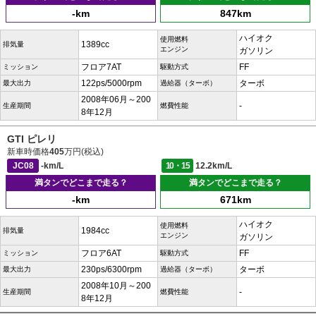
-km
847km
ハイオク
使用燃料
1389cc
排気量
エンジン
ガソリン
フロア7AT
FF
ミッション
駆動方式
122ps/5000rpm
ターボ
最大出力
過給器（ターボ）
2008年06月～200
-
生産期間
燃費性能
8年12月
GTI ピレリ
新車時価格
405
万円(税込)
JC08
-km/L
10・15
12.2km/L
満タンでどこまで走る？
満タンでどこまで走る？
-km
671km
ハイオク
使用燃料
1984cc
排気量
エンジン
ガソリン
フロア6AT
FF
ミッション
駆動方式
230ps/6300rpm
ターボ
最大出力
過給器（ターボ）
2008年10月～200
-
生産期間
燃費性能
8年12月