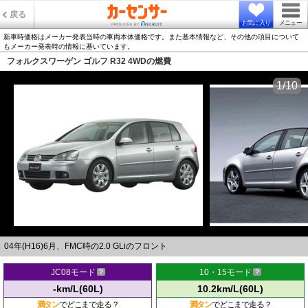
戻る
お気に入り
メニュー
新車時価格はメーカー発表当時の車両本体価格です。また基本情報など、その他の項目について
もメーカー発表時の情報に基いています。
フォルクスワーゲン ゴルフ R32 4WDの燃費
1/10
04年(H16)6月、FMC時の2.0 GLiのフロント
JC08モード
10・15モード
-km/L(60L)
10.2km/L(60L)
満タン
でどこまで走る？
満タン
でどこまで走る？