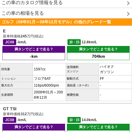
この車のカタログ情報を見る
この車の相場を見る
ゴルフ（08年01月～08年12月モデル）の他のグレード一覧
E
新車時価格
245
万円(税込)
JC08
-km/L
10・15
12.8km/L
満タンでどこまで走る？
満タンでどこまで走る？
-km
704km
ハイオク
使用燃料
1597cc
排気量
エンジン
ガソリン
フロア6AT
FF
ミッション
駆動方式
116ps/6000rpm
-
最大出力
過給器（ターボ）
2008年01月～200
-
生産期間
燃費性能
8年12月
GT TSI
新車時価格
312
万円(税込)
JC08
-km/L
10・15
14.0km/L
満タンでどこまで走る？
満タンでどこまで走る？