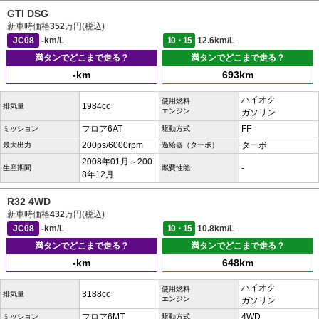
GTI DSG
新車時価格
352
万円(税込)
JC08
-km/L
10・15
12.6km/L
満タンでどこまで走る？
満タンでどこまで走る？
-km
693km
ハイオク
使用燃料
1984cc
排気量
エンジン
ガソリン
フロア6AT
FF
ミッション
駆動方式
200ps/6000rpm
ターボ
最大出力
過給器（ターボ）
2008年01月～200
-
生産期間
燃費性能
8年12月
R32 4WD
新車時価格
432
万円(税込)
JC08
-km/L
10・15
10.8km/L
満タンでどこまで走る？
満タンでどこまで走る？
-km
648km
ハイオク
使用燃料
3188cc
排気量
エンジン
ガソリン
フロア6MT
4WD
ミッション
駆動方式