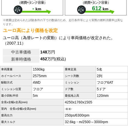
（燃費×タンク容量）
（燃費×タンク容量）
-
612
km
km
※燃費は定められた試験条件の下での数値のため、走行条件等により実際の燃料消費率は異な
ります。
ユーロ高により価格を改定
ユーロ高（為替レートの変動）により車両価格が改定された。
（2007.11）
中古車価格
148
万円
452
万円(税込)
新車時価格
1590kg
5名
車両重量
乗車定員
2575mm
2列
ホイールベース
シート列数
4WD
フロア6AT
駆動方式
ミッション
フロア
5ドア
ミッション位置
ドア数
5m
120mm
最小回転半径
最低地上高
4250x1760x1505
全長x全幅x全高(mm)
-x-x-
室内 全長x全幅x全高(mm)
250ps/6300rpm
最高出力
32.6kg・m/2500～3000rpm
最大トルク