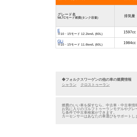
グレード名
排気量
WLTCモード燃費(タンク容量)
E
1597cc
※10・15モード 12.2km/L (60L)
GLi
1984cc
※10・15モード 11.6km/L (60L)
◆フォルクスワーゲンの他の車の燃費情報
シャラン
クロストゥーラン
燃費のいい車を探すなら、中古車・中古車情報
お気に入りのゴルフトゥーランモデルやグレー
な条件で中古車検索ができます。
カーセンサーはあなたの車選びをサポートし