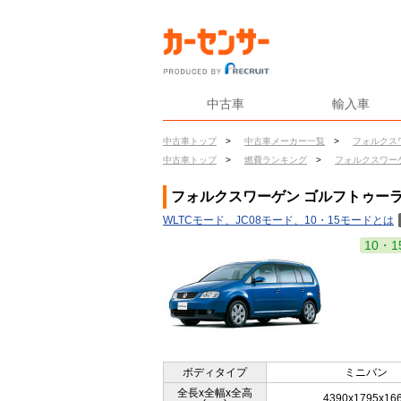
中古車
輸入車
中古車トップ
>
中古車メーカー一覧
>
フォルクス
中古車トップ
>
燃費ランキング
>
フォルクスワー
フォルクスワーゲン ゴルフトゥーラン
WLTCモード、JC08モード、10・15モードとは
10・1
ボディタイプ
ミニバン
全長x全幅x全高
4390x1795x16