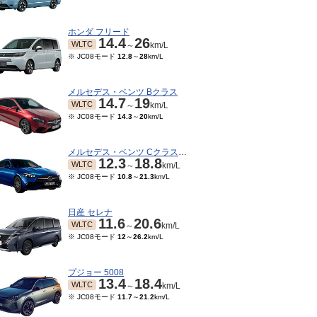
ホンダ フリード
14.4
26
WLTC
～
km/L
※ JC08モード
12.8
～
28
km/L
メルセデス・ベンツ Bクラス
14.7
19
WLTC
～
km/L
※ JC08モード
14.3
～
20
km/L
メルセデス・ベンツ Cクラスワゴン
12.3
18.8
WLTC
～
km/L
※ JC08モード
10.8
～
21.3
km/L
07～2012/12
2011/01～2012/06
2009/09～2010/12
200
※ 10・15モード
14.6
km/L
※ 10・15モード
14.2
km/L
※ 1
14.6
km/L
15モード
14.6
km/L
日産 セレナ
11.6
20.6
WLTC
～
km/L
※ JC08モード
12
～
26.2
km/L
プジョー 5008
13.4
18.4
WLTC
～
km/L
※ JC08モード
11.7
～
21.2
km/L