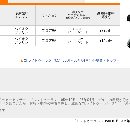
満タンで
使用燃料
新車時価格
ミッション
どこまで走る？
エンジン
(税込)
(燃費xタンク容量)
ハイオク
732km
フロア6AT
272
万円
ガソリン
※10・15モード
ハイオク
696km
フロア6AT
314
万円
ガソリン
※10・15モード
ゴルフトゥーラン（05年10月～06年04月）の燃費・トップヘ
のカーセンサー！ゴルフトゥーラン（05年10月～06年04月モデル）の燃費が分
ドを見つけたら、お得・納得の中古車探し。豊富なゴルフトゥーラン（05年10月～
ます！
ゴルフトゥーラン（05年10月～06年