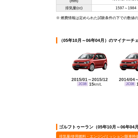
(mm)
排気量(cc)
1597～1984
※ 燃費情報は定められた試験条件の下での数値
（05年10月～06年04月）のマイナーチ
2015/01～2015/12
2014/04
15
JC08
JC08
km/L
ゴルフトゥーラン（05年10月～06年0
排気量/使用燃料・エンジン/ミッション/新車時