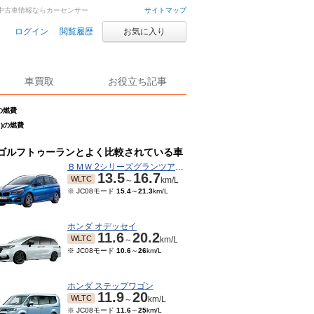
車・中古車情報ならカーセンサー
サイトマップ
ログイン
閲覧履歴
お気に入り
車買取
お役立ち記事
の燃費
月)の燃費
ゴルフトゥーランとよく比較されている車
ＢＭＷ 2シリーズグランツアラー
13.5
16.7
WLTC
～
km/L
※ JC08モード
15.4
～
21.3
km/L
ホンダ オデッセイ
11.6
20.2
WLTC
～
km/L
※ JC08モード
10.6
～
26
km/L
ホンダ ステップワゴン
11.9
20
WLTC
～
km/L
※ JC08モード
11.6
～
25
km/L