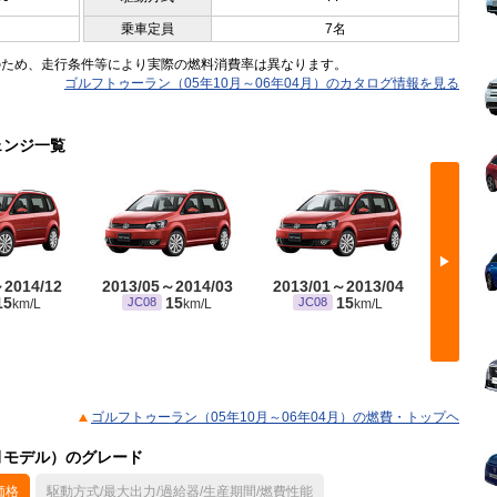
乗車定員
7名
のため、走行条件等により実際の燃料消費率は異なります。
ゴルフトゥーラン（05年10月～06年04月）のカタログ情報を見る
ェンジ一覧
▶
～2014/12
2013/05～2014/03
2013/01～2013/04
2012/
15
15
15
JC08
JC08
JC08
km/L
km/L
km/L
※ 10・
ゴルフトゥーラン（05年10月～06年04月）の燃費・トップヘ
4月モデル）のグレード
価格
駆動方式/最大出力/過給器/生産期間/燃費性能