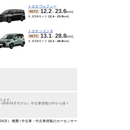
トヨタ ヴォクシー
12.2
23.6
WLTC
～
km/L
※ JC08モード
12.4
～
23.8
km/L
トヨタ シエンタ
13.1
28.8
WLTC
～
km/L
※ JC08モード
13.2
～
28.8
km/L
かります。
06年04月モデル）中古車情報の中から様々
04月） 燃費 / 中古車・中古車情報のカーセンサー