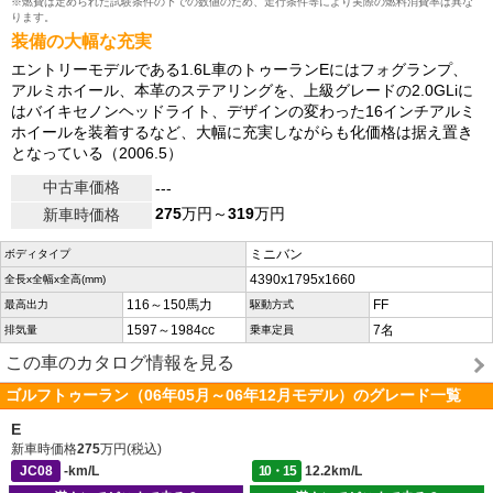
※燃費は定められた試験条件の下での数値のため、走行条件等により実際の燃料消費率は異な
ります。
装備の大幅な充実
エントリーモデルである1.6L車のトゥーランEにはフォグランプ、
アルミホイール、本革のステアリングを、上級グレードの2.0GLiに
はバイキセノンヘッドライト、デザインの変わった16インチアルミ
ホイールを装着するなど、大幅に充実しながらも化価格は据え置き
となっている（2006.5）
中古車価格
---
275
万円～
319
万円
新車時価格
ミニバン
ボディタイプ
4390x1795x1660
全長x全幅x全高(mm)
116～150馬力
FF
最高出力
駆動方式
1597～1984cc
7名
排気量
乗車定員
この車のカタログ情報を見る
ゴルフトゥーラン（06年05月～06年12月モデル）のグレード一覧
E
新車時価格
275
万円(税込)
JC08
-km/L
10・15
12.2km/L