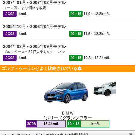
2007年01月～2007年02月モデル
ユーロ高により価格を改定
JC08
-km/L
10・15
11.0～12.2km/L
2005年10月～2006年04月モデル
JC08
-km/L
10・15
11.6～12.2km/L
2004年02月～2005年09月モデル
ゴルフベースの3列7人乗りのミニバン
JC08
-km/L
10・15
10.8～12.8km/L
ゴルフトゥーランとよく比較されている車
ＢＭＷ
2シリーズグランツアラー
JC08
15.4km/L
10・15
-km/L