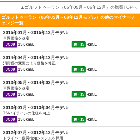
▲ゴルフトゥーラン（06年05月～06年12月）の燃費TOPへ
ゴルフトゥーラン（06年05月～06年12月モデル）の他のマイナーチ
ェンジ一覧
2015年01月～2015年12月モデル
車両価格を改定
JC08
15.0km/L
10・15
-km/L
2014年04月～2014年12月モデル
消費税の変更により価格を修正
JC08
15.0km/L
10・15
-km/L
2013年05月～2014年03月モデル
車両価格を改定
JC08
15.0km/L
10・15
-km/L
2013年01月～2013年04月モデル
TSIハイラインの仕様を向上
JC08
15.0km/L
10・15
-km/L
2012年07月～2012年12月モデル
ドライバー疲労検知システムを採用