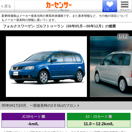
戻る
お気に入り
メニュー
新車時価格はメーカー発表当時の車両本体価格です。また基本情報など、その他の項目について
もメーカー発表時の情報に基いています。
フォルクスワーゲン ゴルフトゥーラン（06年05月～06年12月）の燃費
1/12
05年(H17)10月、一部改良時の2.0 GLiのフロント
JC08モード
10・15モード
-km/L
11.0～12.2km/L