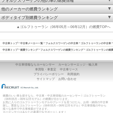
フォルクスワーゲンの他の車の燃費情報
他のメーカーの燃費ランキング
ボディタイプ別燃費ランキング
▲ゴルフトゥーラン（06年05月～06年12月）の燃費TOPへ
中古車トップ
中古車メーカー一覧
フォルクスワーゲンの中古車
ゴルフトゥーランの中古車
中古車トップ
燃費ランキング
フォルクスワーゲンの燃費ランキング
ゴルフトゥーランの燃
中古車情報ならカーセンサー
カーセンサーエッジ・輸入車
車買取・車査定
中古車リース
プライバシーポリシー
利用規約
サイトマップ
お問い合わせ
燃費のいい車を探すなら、中古車・中古車情報のカーセンサー！ゴルフトゥーラン
（06年05月～06年12月モデル）の燃費が分かります。
お気に入りのゴルフトゥーランモデルやグレードを見つけたら、お得・納得の中古車
探し。豊富なゴルフトゥーラン（06年05月～06年12月モデル）中古車情報の中から
様々な条件で中古車検索ができます。
カーセンサーはあなたの車選びをサポートします！