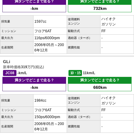
満タンでどこまで走る？
満タンでどこまで走る？
-km
732km
ハイオク
使用燃料
1597cc
排気量
エンジン
ガソリン
フロア6AT
FF
ミッション
駆動方式
116ps/6000rpm
-
最大出力
過給器（ターボ）
2006年05月～200
-
生産期間
燃費性能
6年12月
GLi
新車時価格
319
万円(税込)
JC08
-km/L
10・15
11km/L
満タンでどこまで走る？
満タンでどこまで走る？
-km
660km
ハイオク
使用燃料
1984cc
排気量
エンジン
ガソリン
フロア6AT
FF
ミッション
駆動方式
150ps/6000rpm
-
最大出力
過給器（ターボ）
2006年05月～200
-
生産期間
燃費性能
6年12月