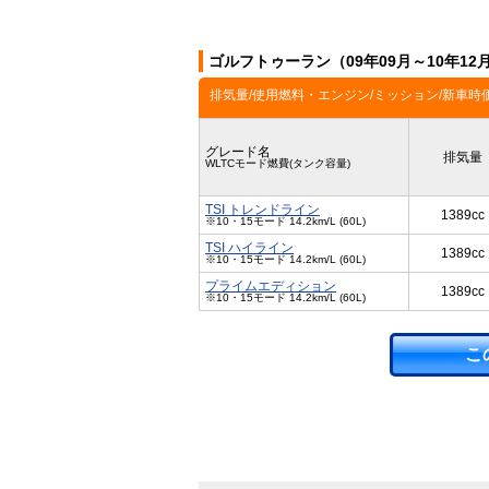
ゴルフトゥーラン（09年09月～10年1
排気量/使用燃料・エンジン/ミッション/新車時
グレード名
排気量
WLTCモード燃費(タンク容量)
TSI トレンドライン
1389cc
※10・15モード 14.2km/L (60L)
TSI ハイライン
1389cc
※10・15モード 14.2km/L (60L)
プライムエディション
1389cc
※10・15モード 14.2km/L (60L)
こ