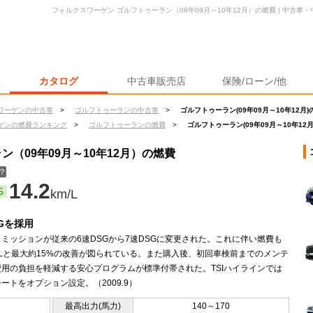
フォルクスワーゲン ゴルフトゥーラン（09年09月～10年12月）の燃費 | 中古
カタログ
中古車販売店
保険/ローン/他
ワーゲンの中古車
>
ゴルフトゥーランの中古車
>
ゴルフトゥーラン(09年09月～10年12月)
ゲンの燃費ランキング
>
ゴルフトゥーランの燃費
>
ゴルフトゥーラン(09年09月～10年12
（09年09月～10年12月）の燃費
？
14.2
5
km/L
SGを採用
ミッションが従来の6速DSGから7速DSGに変更された。これに伴い燃費も
km/Lと最大約15%の改善が図られている。また購入後、初回車検前までのメンテ
費用の負担を軽減する安心プログラムが標準付帯された。TSIハイラインでは
ートをオプション設定。（2009.9）
最高出力(馬力)
140～170