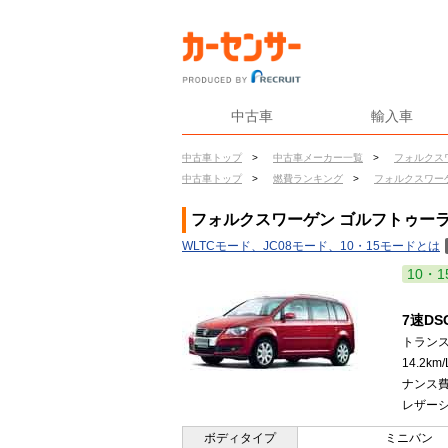
中古車
輸入車
中古車トップ
>
中古車メーカー一覧
>
フォルクス
中古車トップ
>
燃費ランキング
>
フォルクスワー
フォルクスワーゲン ゴルフトゥーラン
WLTCモード、JC08モード、10・15モードとは
10・1
7速D
トランス
14.2
ナンス
レザーシ
ボディタイプ
ミニバン