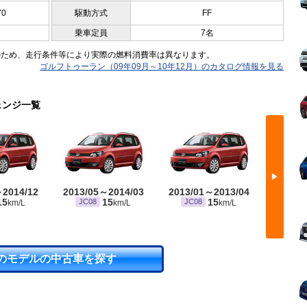
70
駆動方式
FF
乗車定員
7名
のため、走行条件等により実際の燃料消費率は異なります。
ゴルフトゥーラン（09年09月～10年12月）のカタログ情報を見る
ェンジ一覧
▶
～2014/12
2013/05～2014/03
2013/01～2013/04
2012/
15
15
15
JC08
JC08
JC08
km/L
km/L
km/L
※ 10・
のモデルの中古車を探す