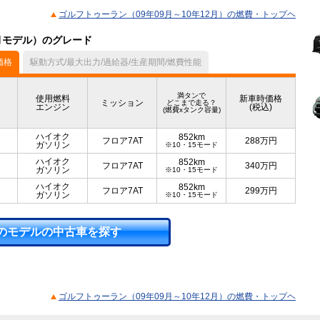
ゴルフトゥーラン（09年09月～10年12月）の燃費・トップヘ
2月モデル）のグレード
価格
駆動方式/最大出力/過給器/生産期間/燃費性能
満タンで
使用燃料
新車時価格
ミッション
どこまで走る？
エンジン
(税込)
(燃費xタンク容量)
ハイオク
852km
フロア7AT
288
万円
ガソリン
※10・15モード
ハイオク
852km
フロア7AT
340
万円
ガソリン
※10・15モード
ハイオク
852km
フロア7AT
299
万円
ガソリン
※10・15モード
のモデルの中古車を探す
ゴルフトゥーラン（09年09月～10年12月）の燃費・トップヘ