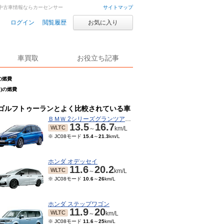
車・中古車情報ならカーセンサー
サイトマップ
ログイン
閲覧履歴
お気に入り
車買取
お役立ち記事
の燃費
月)の燃費
ゴルフトゥーランとよく比較されている車
ＢＭＷ 2シリーズグランツアラー
13.5
16.7
WLTC
～
km/L
※ JC08モード
15.4
～
21.3
km/L
ホンダ オデッセイ
11.6
20.2
WLTC
～
km/L
※ JC08モード
10.6
～
26
km/L
ホンダ ステップワゴン
11.9
20
WLTC
～
km/L
※ JC08モード
11.6
～
25
km/L