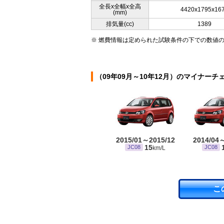
全長x全幅x全高
4420x1795x16
(mm)
排気量(cc)
1389
※ 燃費情報は定められた試験条件の下での数値
（09年09月～10年12月）のマイナーチ
2015/01～2015/12
2014/04
15
JC08
JC08
km/L
こ