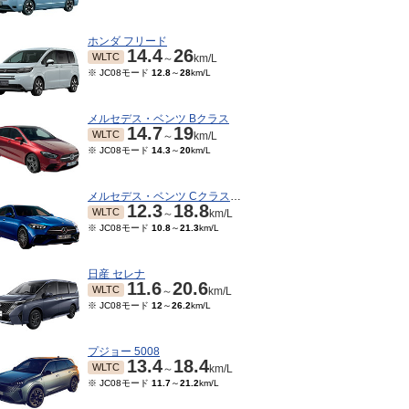
ホンダ フリード
14.4
26
WLTC
～
km/L
※ JC08モード
12.8
～
28
km/L
メルセデス・ベンツ Bクラス
14.7
19
WLTC
～
km/L
※ JC08モード
14.3
～
20
km/L
メルセデス・ベンツ Cクラスワゴン
12.3
18.8
WLTC
～
km/L
※ JC08モード
10.8
～
21.3
km/L
07～2012/12
2011/01～2012/06
2009/01～2009/08
200
※ 10・15モード
14.6
km/L
※ 10・15モード
12.4
～
※ 1
14.6
km/L
日産 セレナ
12.6
km/L
11.6
20.6
15モード
14.6
km/L
WLTC
～
km/L
※ JC08モード
12
～
26.2
km/L
プジョー 5008
13.4
18.4
WLTC
～
km/L
※ JC08モード
11.7
～
21.2
km/L