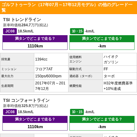
ゴルフトゥーラン（17年07月～17年12月モデル）の他のグレード一
覧
TSI トレンドライン
新車時価格
284.7
万円(税込)
JC08
18.5km/L
10・15
-km/L
満タンでどこまで走る？
満タンでどこまで走る？
1110km
-km
ハイオク
使用燃料
1394cc
排気量
エンジン
ガソリン
フロア7AT
FF
ミッション
駆動方式
150ps/6000rpm
ターボ
最大出力
過給器（ターボ）
2017年07月～201
H32年度燃費基準
生産期間
燃費性能
7年12月
+10%達成
TSI コンフォートライン
新車時価格
325.9
万円(税込)
JC08
18.5km/L
10・15
-km/L
満タンでどこまで走る？
満タンでどこまで走る？
1110km
-km