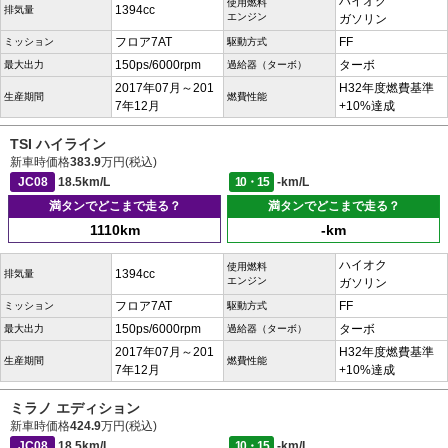
ハイオク
使用燃料
1394cc
排気量
エンジン
ガソリン
フロア7AT
FF
ミッション
駆動方式
150ps/6000rpm
ターボ
最大出力
過給器（ターボ）
2017年07月～201
H32年度燃費基準
生産期間
燃費性能
7年12月
+10%達成
TSI ハイライン
新車時価格
383.9
万円(税込)
JC08
18.5km/L
10・15
-km/L
満タンでどこまで走る？
満タンでどこまで走る？
1110km
-km
ハイオク
使用燃料
1394cc
排気量
エンジン
ガソリン
フロア7AT
FF
ミッション
駆動方式
150ps/6000rpm
ターボ
最大出力
過給器（ターボ）
2017年07月～201
H32年度燃費基準
生産期間
燃費性能
7年12月
+10%達成
ミラノ エディション
新車時価格
424.9
万円(税込)
JC08
18.5km/L
10・15
-km/L