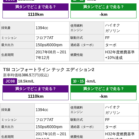
満タンでどこまで走る？
満タンでどこまで走る？
1110km
-km
ハイオク
使用燃料
1394cc
排気量
エンジン
ガソリン
フロア7AT
FF
ミッション
駆動方式
150ps/6000rpm
ターボ
最大出力
過給器（ターボ）
2017年08月～201
H32年度燃費基準
生産期間
燃費性能
7年12月
+10%達成
TSI コンフォートライン テック エディション2
新車時価格
386.5
万円(税込)
JC08
18.5km/L
10・15
-km/L
満タンでどこまで走る？
満タンでどこまで走る？
1110km
-km
ハイオク
使用燃料
1394cc
排気量
エンジン
ガソリン
フロア7AT
FF
ミッション
駆動方式
150ps/6000rpm
ターボ
最大出力
過給器（ターボ）
2017年10月～201
H32年度燃費基準
生産期間
燃費性能