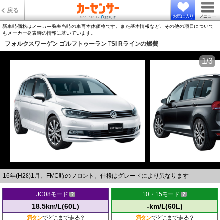
戻る
お気に入り
メニュー
新車時価格はメーカー発表当時の車両本体価格です。また基本情報など、その他の項目について
もメーカー発表時の情報に基いています。
フォルクスワーゲン ゴルフトゥーラン TSI Rラインの燃費
1/3
16年(H28)1月、FMC時のフロント。仕様はグレードにより異なります
JC08モード
10・15モード
18.5km/L(60L)
-km/L(60L)
満タン
でどこまで走る？
満タン
でどこまで走る？