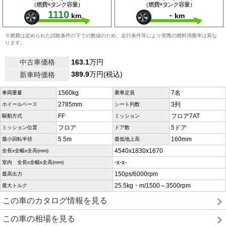
（燃費×タンク容量）
（燃費×タンク容量）
1110
-
km
km
※燃費は定められた試験条件の下での数値のため、走行条件等により実際の燃料消費率は異な
ります。
中古車価格
163.1
万円
389.9
万円(税込)
新車時価格
1560kg
7名
車両重量
乗車定員
2785mm
3列
ホイールベース
シート列数
FF
フロア7AT
駆動方式
ミッション
フロア
5ドア
ミッション位置
ドア数
5.5m
160mm
最小回転半径
最低地上高
4540x1830x1670
全長x全幅x全高(mm)
-x-x-
室内 全長x全幅x全高(mm)
150ps/6000rpm
最高出力
25.5kg・m/1500～3500rpm
最大トルク
この車のカタログ情報を見る
この車の相場を見る