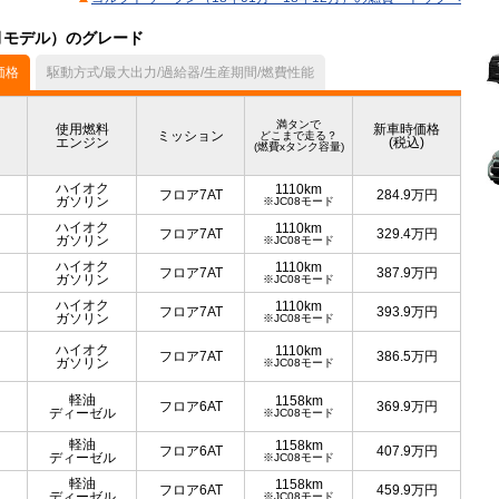
2月モデル）のグレード
価格
駆動方式/最大出力/過給器/生産期間/燃費性能
満タンで
使用燃料
新車時価格
ミッション
どこまで走る？
エンジン
(税込)
(燃費xタンク容量)
ハイオク
1110km
フロア7AT
284.9
万円
ガソリン
※JC08モード
ハイオク
1110km
フロア7AT
329.4
万円
ガソリン
※JC08モード
ハイオク
1110km
フロア7AT
387.9
万円
ガソリン
※JC08モード
ハイオク
1110km
フロア7AT
393.9
万円
ガソリン
※JC08モード
ハイオク
1110km
フロア7AT
386.5
万円
ガソリン
※JC08モード
軽油
1158km
フロア6AT
369.9
万円
ディーゼル
※JC08モード
軽油
1158km
フロア6AT
407.9
万円
ディーゼル
※JC08モード
軽油
1158km
フロア6AT
459.9
万円
ディーゼル
※JC08モード