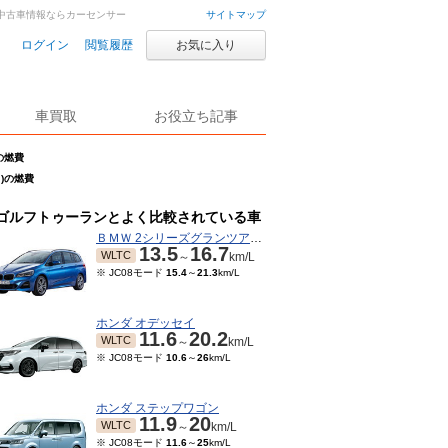
車・中古車情報ならカーセンサー
サイトマップ
ログイン
閲覧履歴
お気に入り
車買取
お役立ち記事
の燃費
月)の燃費
ゴルフトゥーランとよく比較されている車
ＢＭＷ 2シリーズグランツアラー
13.5
16.7
WLTC
～
km/L
※ JC08モード
15.4
～
21.3
km/L
ホンダ オデッセイ
11.6
20.2
WLTC
～
km/L
※ JC08モード
10.6
～
26
km/L
ホンダ ステップワゴン
11.9
20
WLTC
～
km/L
※ JC08モード
11.6
～
25
km/L