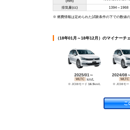
(mm)
排気量(cc)
1394～1968
※ 燃費情報は定められた試験条件の下での数値
（18年01月～18年12月）のマイナーチ
2025/01～
2024/08
WLTC
WLTC
km/L
※ JC08モード
16.5
km/L
※ JC08モ
こ