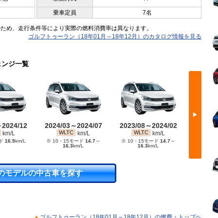
乗車定員
7名
のため、走行条件等により実際の燃料消費率は異なります。
ゴルフトゥーラン（18年01月～18年12月）のカタログ情報を見る
ェンジ一覧
▶
～2024/12
2024/03～2024/07
2023/08～2024/02
2022/
WLTC
WLTC
WL
km/L
km/L
km/L
ード
16.5
km/L
※ 10・15モード
14.7
～
※ 10・15モード
14.7
～
※ 10・
16.3
km/L
16.3
km/L
のモデルの中古車を探す
ゴルフトゥーラン（18年01月～18年12月）の燃費・トップヘ