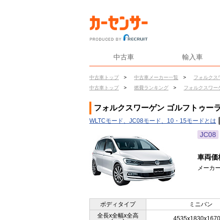
中古車
輸入車
中古車トップ
>
中古車メーカー一覧
>
フォルクス
中古車トップ
>
燃費ランキング
>
フォルクスワー
フォルクスワーゲン ゴルフトゥーラン
WLTCモード、JC08モード、10・15モードとは
JC08
車両価
メーカー
ボディタイプ
ミニバン
全長x全幅x全高
4535x1830x167