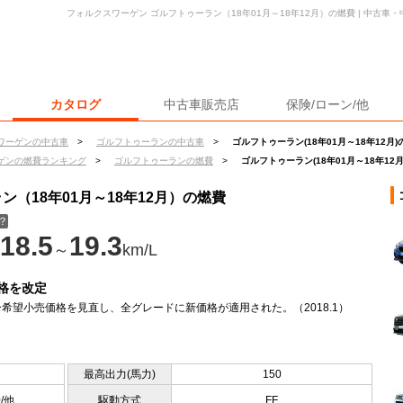
フォルクスワーゲン ゴルフトゥーラン（18年01月～18年12月）の燃費 | 中古
カタログ
中古車販売店
保険/ローン/他
ワーゲンの中古車
>
ゴルフトゥーランの中古車
>
ゴルフトゥーラン(18年01月～18年12月)
ゲンの燃費ランキング
>
ゴルフトゥーランの燃費
>
ゴルフトゥーラン(18年01月～18年12
（18年01月～18年12月）の燃費
？
18.5
19.3
～
km/L
格を改定
希望小売価格を見直し、全グレードに新価格が適用された。（2018.1）
最高出力(馬力)
150
0/他
駆動方式
FF