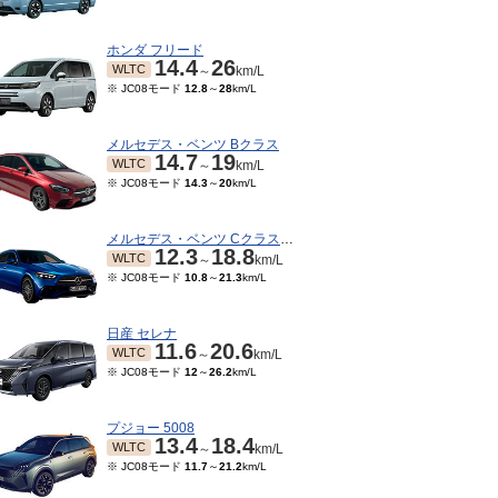
ホンダ フリード
14.4
26
WLTC
～
km/L
※ JC08モード
12.8
～
28
km/L
メルセデス・ベンツ Bクラス
14.7
19
WLTC
～
km/L
※ JC08モード
14.3
～
20
km/L
メルセデス・ベンツ Cクラスワゴン
12.3
18.8
WLTC
～
km/L
※ JC08モード
10.8
～
21.3
km/L
08～2023/07
2022/04～2022/07
2021/10～2022/03
202
TC
WLTC
WLTC
km/L
km/L
km/L
15モード
14.7
km/L
※ 10・15モード
14.7
km/L
※ 10・15モード
14.7
km/L
※ 1
日産 セレナ
11.6
20.6
WLTC
～
km/L
※ JC08モード
12
～
26.2
km/L
プジョー 5008
13.4
18.4
WLTC
～
km/L
※ JC08モード
11.7
～
21.2
km/L