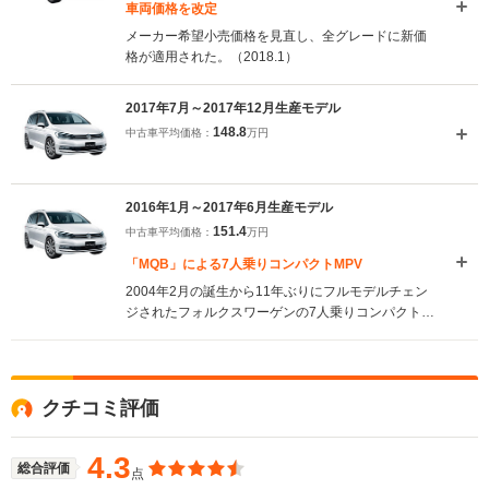
車両価格を改定
メーカー希望小売価格を見直し、全グレードに新価
格が適用された。（2018.1）
2017年7月～2017年12月生産モデル
148.8
中古車平均価格：
万円
2016年1月～2017年6月生産モデル
151.4
中古車平均価格：
万円
「MQB」による7人乗りコンパクトMPV
2004年2月の誕生から11年ぶりにフルモデルチェン
ジされたフォルクスワーゲンの7人乗りコンパクト
MPV。最新の生産方式「MQB」を採用し、全長とホ
イールベースを延長。よりスタイリッシュなプロポ
ーションが実現された。室内空間も拡大し、工夫が
こらされたシートアレンジも加わり、利便性が向上
クチコミ評価
された。また、アダプティブクルーズコントロール
などの、安全運転支援システムの採用などで、欧州
の自動車安全評価である2015ユーロNCAPで5つ星
4.3
総合評価
点
を獲得。エンジンは最高出力150ps／最大トルク