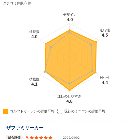
250N・mを発生するオールアルミ製の1.4LTSIで、7
8
クチコミ件数
件
速DSGとの組み合わせにより燃費性能が従来型比＋
3.5km/Lの18.5km/Lへと改善されている（2016.2）
デザイン
4.0
走行性
維持費
4.5
4.0
居住性
積載性
4.4
4.1
運転のしやすさ
4.8
ゴルフトゥーランの評価平均
現行のミニバンの評価平均
ザファミリーカー
5
総合評価
2026/04/02