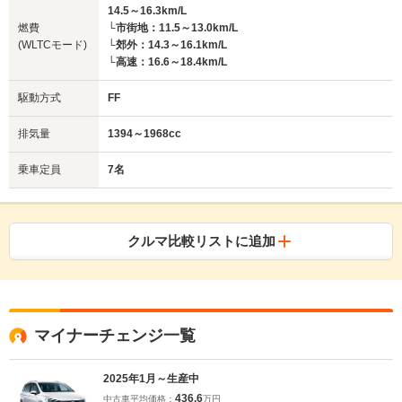
14.5～16.3km/L
燃費
└市街地：11.5～13.0km/L
(WLTCモード)
└郊外：14.3～16.1km/L
└高速：16.6～18.4km/L
駆動方式
FF
排気量
1394～1968cc
乗車定員
7名
クルマ比較リストに追加
マイナーチェンジ一覧
2025年1月～生産中
436.6
中古車平均価格：
万円