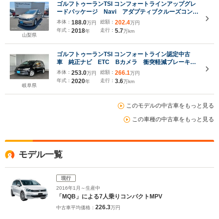
ゴルフトゥーランTSI コンフォートラインアップグレ
ードパッケージ Navi アダプティブクルーズコント
ロール レーンキープアシストシステムシステム 渋
本体：
188.0
総額：
202.4
万円
万円
滞時追従支援システム レーンチェンジアシストシス
年式：
2018
走行：
5.7
年
万km
テム
山梨県
ゴルフトゥーランTSI コンフォートライン認定中古
車 純正ナビ ETC Bカメラ 衝突軽減ブレーキ
アダクティブクルーズ ブラインドスポットモニタ
本体：
253.0
総額：
266.1
万円
万円
ー リアトラフィックアラート 3列シート APP-
年式：
2020
走行：
3.6
年
万km
CONECT
岐阜県
このモデルの中古車をもっと見る
この車種の中古車をもっと見る
モデル一覧
現行
2016年1月～生産中
「MQB」による7人乗りコンパクトMPV
226.3
中古車平均価格：
万円