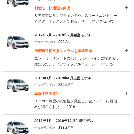
利便性、快適性を向上
リア左右にサンブラインドや、スマートエントリー
＆スタートシステムである、キーレスアクセルなど
の装備がより多くのモデルに装備されることになっ
た。また、エントリーモデルを除いて、純正インフ
2019年2月～2019年9月生産モデル
ォテイメントシステム、「ディスカバープロ」が標
208.8
中古車平均価格：
万円
準装備されている。（2019.10）
渋滞時追従支援システムを標準装備
エントリーグレードのTSIトレンドラインに従来未設
定だった、アダプティブクルーズコントロールやパ
ドルシフト付マルチファンクションレザーステアリ
ングなどの装備が標準採用された。また、全車に渋
2019年1月～2019年1月生産モデル
滞時追従支援システムのトラフィックアシスト、レ
220.5
中古車平均価格：
万円
ーンキープアシストなどが標準装備された
（2019.2）
車両価格を改定
メーカー希望小売価格を見直し、全グレードに新価
格が適用された。（2019.1）
2018年1月～2018年12月生産モデル
192.2
中古車平均価格：
万円