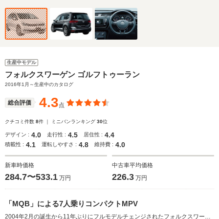
生産中モデル
フォルクスワーゲン ゴルフトゥーラン
2016年1月～生産中のカタログ
4.3
総合評価
点
クチコミ件数
8
件 ｜ ミニバンランキング
30
位
4.0
4.5
4.4
デザイン :
走行性 :
居住性 :
4.1
4.8
4.0
積載性 :
運転しやすさ :
維持費 :
新車時価格
中古車平均価格
284.7〜533.1
226.3
万円
万円
「MQB」による7人乗りコンパクトMPV
2004年2月の誕生から11年ぶりにフルモデルチェンジされたフォルクスワーゲンの7人乗りコンパクトMPV。最新の生産方式「MQB」を採用し、全長とホイールベースを延長。よりスタイリッシュなプロポーションが実現された。室内空間も拡大し、工夫がこらされたシートアレンジも加わり、利便性が向上された。また、アダプティブクルーズコントロールなどの、安全運転支援システムの採用などで、欧州の自動車安全評価である2015ユーロNCAPで5つ星を獲得。エンジンは最高出力150ps／最大トルク250N・mを発生するオールアルミ製の1.4LTSIで、7速DSGとの組み合わせにより燃費性能が従来型比＋3.5km/Lの18.5km/Lへと改善されている（2016.2）