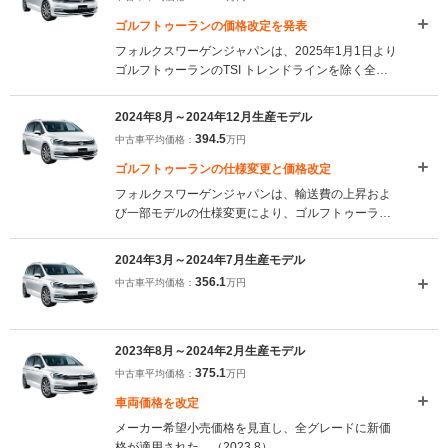
ゴルフトゥーランの価格改定を発表
フォルクスワーゲンジャパンは、2025年1月1日より
ゴルフトゥーランのTSI トレンドラインを除く全グ
レードのメーカー希望小売価格を改定することを発
表した。今回の価格変更は原材料費の上昇に伴うも
2024年8月～2024年12月生産モデル
ので、価格改定幅は平均約2％となる。（2025.1）
394.5
中古車平均価格：
万円
ゴルフトゥーランの仕様変更と価格改定
フォルクスワーゲンジャパンは、輸送費の上昇およ
び一部モデルの仕様変更により、ゴルフトゥーラン
のメーカー希望小売価格を改定することを発表し
た。2024年26週以降に生産されるモデルにおいて、
2024年3月～2024年7月生産モデル
TSI コンフォートラインにダイナミックコーナリン
356.1
中古車平均価格：
万円
グライトがアップグレードパッケージに追加され、
TSI ハイラインおよびRラインには標準装備される。
（2024.8）
2023年8月～2024年2月生産モデル
375.1
中古車平均価格：
万円
車両価格を改定
メーカー希望小売価格を見直し、全グレードに新価
格が適用された。（2023.8）