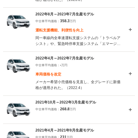
2022年8月～2023年7月生産モデル
358.3
中古車平均価格：
万円
運転支援機能、利便性を向上
同一車線内全車速運転支援システムの「トラベルア
シスト」や、緊急時停車支援システム「エマージェ
ンシーアシスト」が全車に標準設定された。また、3
ゾーンフルオートエアコンにタッチコントロール式
2022年4月～2022年7月生産モデル
操作パネルが採用されている。エントリーグレード
-
中古車平均価格：
万円
に、デジタルメータークラスター「デジタルコック
ピット」が標準設定されるなど、利便性が高められ
車両価格を改定
た。（2022.8）
メーカー希望小売価格を見直し、全グレードに新価
格が適用された。（2022.4）
2021年10月～2022年3月生産モデル
268.8
中古車平均価格：
万円
2021年4月～2021年9月生産モデル
231
中古車平均価格：
万円