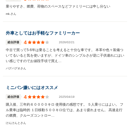
乗りやすさ、燃費、荷物のスペースなどファミリーには申し分ない
mk.さん
外車としてはお手軽なファミリーカー
4
総合評価
2026/02/21
中古で買って5-6年は乗ることを考えると十分な車です。 本革や色々装備つ
いてるいると気を使いますが、ドイツ車のシンプルさが逆に子供連れにはい
い感じですのでお値段手頃で買え…
パグパグオさん
ミニバン嫌いにはオススメ
4
総合評価
2025/04/19
購入後、三年約６００００キロ 使用後の感想です。 ５人乗りにはよい。 フ
ル乗車は臨時的 １日移動５００キロ位では、あまり疲れません。 高速走行
の燃費、クルーズコントロー…
けんけんとさん