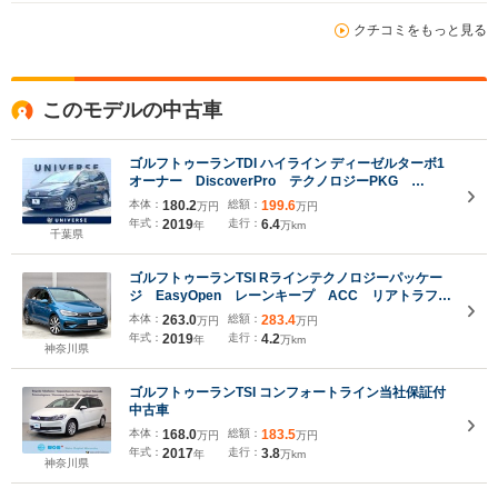
クチコミをもっと見る
このモデルの中古車
ゴルフトゥーランTDI ハイライン ディーゼルターボ1
オーナー DiscoverPro テクノロジーPKG
AppleCarPlay 純正ナビTV 全席シートヒーター
本体：
180.2
総額：
199.6
万円
万円
パワーシート パワーバックドア LEDヘッド 純正
年式：
2019
走行：
6.4
年
万km
17インチAW ETC 禁煙車
千葉県
ゴルフトゥーランTSI Rラインテクノロジーパッケー
ジ EasyOpen レーンキープ ACC リアトラフィ
ックアラート 18インチAW シートヒーター レー
本体：
263.0
総額：
283.4
万円
万円
ンチェンジアシスト 9.2インチナビTV Bカメラ
年式：
2019
走行：
4.2
年
万km
Appコネクト 禁煙車
神奈川県
ゴルフトゥーランTSI コンフォートライン当社保証付
中古車
本体：
168.0
総額：
183.5
万円
万円
年式：
2017
走行：
3.8
年
万km
神奈川県