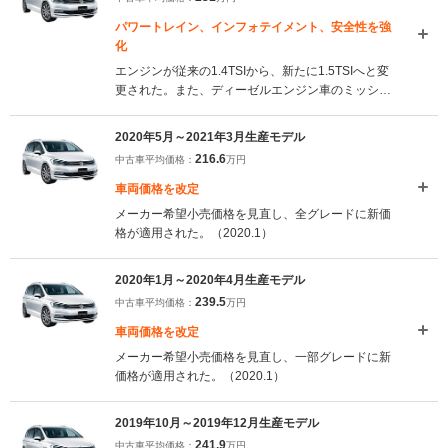
パワートレイン、インフォテイメント、安全性を強
化
エンジンが従来の1.4TSIから、新たに1.5TSIへと変
更された。また、ディーゼルエンジン車のミッショ
ンが、「6速DSG」から「7速DSG」に変更されてい
る。さらに、常時オンライン接続となる最新世代の
2020年5月～2021年3月生産モデル
「Ready 2 Discover」および、「Discover Pro」が
216.6
中古車平均価格：
万円
採用された。エントリーグレードへのレーンチェン
ジアシスト採用など、安全性能も高められた。
車両価格を改定
（2021.4）
メーカー希望小売価格を見直し、全グレードに新価
格が適用された。（2020.1）
2020年1月～2020年4月生産モデル
239.5
中古車平均価格：
万円
車両価格を改定
メーカー希望小売価格を見直し、一部グレードに新
価格が適用された。（2020.1）
2019年10月～2019年12月生産モデル
241.9
中古車平均価格：
万円