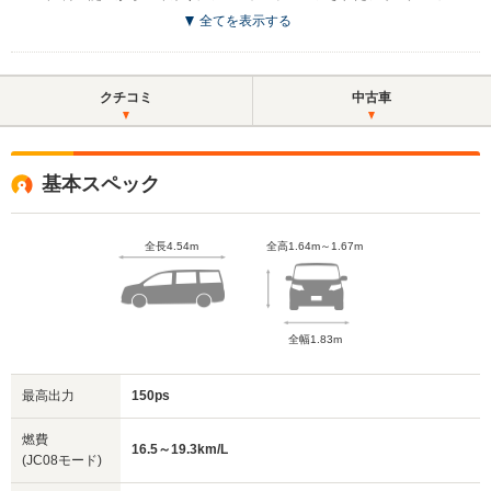
全てを表示する
クチコミ
中古車
基本スペック
全長4.54m
全高1.64m～1.67m
全幅1.83m
最高出力
150ps
燃費
16.5～19.3km/L
(JC08モード)