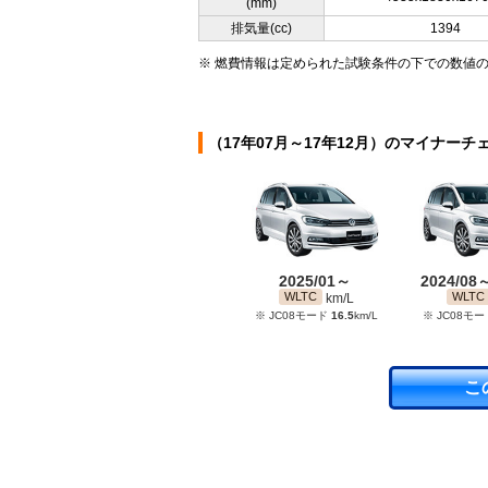
(mm)
排気量(cc)
1394
※ 燃費情報は定められた試験条件の下での数値
（17年07月～17年12月）のマイナーチ
2025/01～
2024/08
WLTC
WLTC
km/L
※ JC08モード
16.5
km/L
※ JC08モ
こ