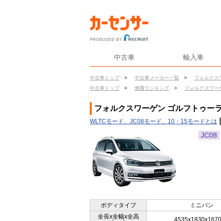
中古車
輸入車
中古車トップ
>
中古車メーカー一覧
>
フォルクス
中古車トップ
>
燃費ランキング
>
フォルクスワー
フォルクスワーゲン ゴルフトゥーラン
WLTCモード、JC08モード、10・15モードとは
JC08
ボディタイプ
ミニバン
全長x全幅x全高
4535x1830x167