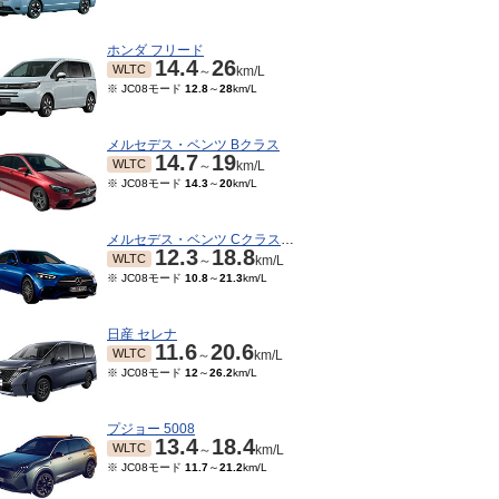
ホンダ フリード
14.4
26
WLTC
～
km/L
※ JC08モード
12.8
～
28
km/L
メルセデス・ベンツ Bクラス
14.7
19
WLTC
～
km/L
※ JC08モード
14.3
～
20
km/L
メルセデス・ベンツ Cクラスワゴン
12.3
18.8
WLTC
～
km/L
※ JC08モード
10.8
～
21.3
km/L
08～2023/07
2022/04～2022/07
2021/10～2022/03
202
TC
WLTC
WLTC
km/L
km/L
km/L
15モード
14.7
～
※ 10・15モード
14.7
～
※ 10・15モード
14.7
～
※ 10
日産 セレナ
6.3
km/L
16.3
km/L
16.3
km/L
11.6
20.6
WLTC
～
km/L
※ JC08モード
12
～
26.2
km/L
プジョー 5008
13.4
18.4
WLTC
～
km/L
※ JC08モード
11.7
～
21.2
km/L