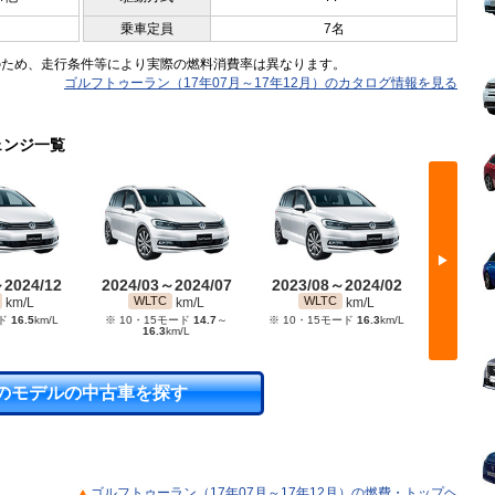
乗車定員
7名
のため、走行条件等により実際の燃料消費率は異なります。
ゴルフトゥーラン（17年07月～17年12月）のカタログ情報を見る
ェンジ一覧
▶
～2024/12
2024/03～2024/07
2023/08～2024/02
2022/
WLTC
WLTC
WL
km/L
km/L
km/L
ード
16.5
km/L
※ 10・15モード
14.7
～
※ 10・15モード
16.3
km/L
※ 10・
16.3
km/L
1
のモデルの中古車を探す
ゴルフトゥーラン（17年07月～17年12月）の燃費・トップヘ