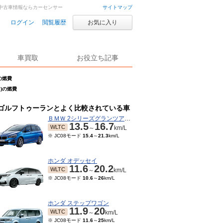
車・中古車情報ならカーセンサー
サイトマップ
ログイン
閲覧履歴
お気に入り
車買取
お役立ち記事
の燃費
月)の燃費
ゴルフトゥーランとよく比較されている車
ＢＭＷ 2シリーズグランツアラー
13.5
16.7
WLTC
～
km/L
※ JC08モード
15.4
～
21.3
km/L
ホンダ オデッセイ
11.6
20.2
WLTC
～
km/L
※ JC08モード
10.6
～
26
km/L
ホンダ ステップワゴン
11.9
20
WLTC
～
km/L
※ JC08モード
11.6
～
25
km/L