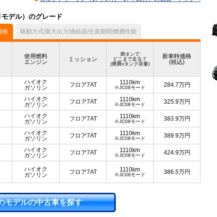
2月モデル）のグレード
価格
駆動方式/最大出力/過給器/生産期間/燃費性能
満タンで
使用燃料
新車時価格
ミッション
どこまで走る？
エンジン
(税込)
(燃費xタンク容量)
ハイオク
1110km
フロア7AT
284.7
万円
ガソリン
※JC08モード
ハイオク
1110km
フロア7AT
325.9
万円
ガソリン
※JC08モード
ハイオク
1110km
フロア7AT
383.9
万円
ガソリン
※JC08モード
ハイオク
1110km
フロア7AT
389.9
万円
ガソリン
※JC08モード
ハイオク
1110km
フロア7AT
424.9
万円
ガソリン
※JC08モード
ハイオク
1110km
フロア7AT
386.5
万円
ガソリン
※JC08モード
のモデルの中古車を探す