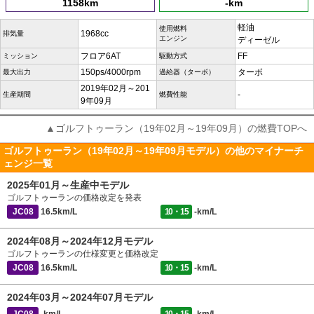
1158km
-km
軽油
使用燃料
1968cc
排気量
エンジン
ディーゼル
フロア6AT
FF
ミッション
駆動方式
150ps/4000rpm
ターボ
最大出力
過給器（ターボ）
2019年02月～201
-
生産期間
燃費性能
9年09月
▲ゴルフトゥーラン（19年02月～19年09月）の燃費TOPへ
ゴルフトゥーラン（19年02月～19年09月モデル）の他のマイナーチ
ェンジ一覧
2025年01月～生産中モデル
ゴルフトゥーランの価格改定を発表
JC08
16.5km/L
10・15
-km/L
2024年08月～2024年12月モデル
ゴルフトゥーランの仕様変更と価格改定
JC08
16.5km/L
10・15
-km/L
2024年03月～2024年07月モデル