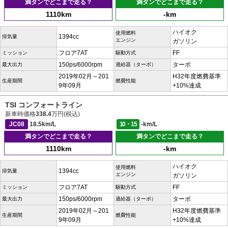
満タンでどこまで走る？
満タンでどこまで走る？
1110km
-km
ハイオク
使用燃料
1394cc
排気量
エンジン
ガソリン
フロア7AT
FF
ミッション
駆動方式
150ps/6000rpm
ターボ
最大出力
過給器（ターボ）
2019年02月～201
H32年度燃費基準
生産期間
燃費性能
9年09月
+10%達成
TSI コンフォートライン
新車時価格
338.4
万円(税込)
JC08
18.5km/L
10・15
-km/L
満タンでどこまで走る？
満タンでどこまで走る？
1110km
-km
ハイオク
使用燃料
1394cc
排気量
エンジン
ガソリン
フロア7AT
FF
ミッション
駆動方式
150ps/6000rpm
ターボ
最大出力
過給器（ターボ）
2019年02月～201
H32年度燃費基準
生産期間
燃費性能
9年09月
+10%達成