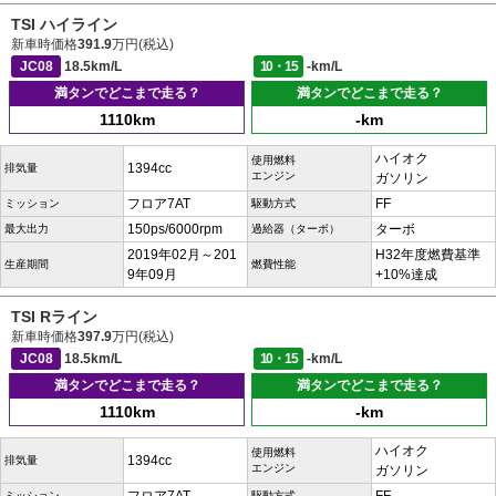
TSI ハイライン
新車時価格
391.9
万円(税込)
JC08
18.5km/L
10・15
-km/L
満タンでどこまで走る？
満タンでどこまで走る？
1110km
-km
ハイオク
使用燃料
1394cc
排気量
エンジン
ガソリン
フロア7AT
FF
ミッション
駆動方式
150ps/6000rpm
ターボ
最大出力
過給器（ターボ）
2019年02月～201
H32年度燃費基準
生産期間
燃費性能
9年09月
+10%達成
TSI Rライン
新車時価格
397.9
万円(税込)
JC08
18.5km/L
10・15
-km/L
満タンでどこまで走る？
満タンでどこまで走る？
1110km
-km
ハイオク
使用燃料
1394cc
排気量
エンジン
ガソリン
ミッション
駆動方式