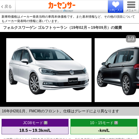
戻る
お気に入り
メニュー
新車時価格はメーカー発表当時の車両本体価格です。また基本情報など、その他の項目について
もメーカー発表時の情報に基いています。
フォルクスワーゲン ゴルフトゥーラン（19年02月～19年09月）の燃費
1/3
16年(H28)1月、FMC時のフロント。仕様はグレードにより異なります
JC08モード
10・15モード
18.5～19.3km/L
-km/L