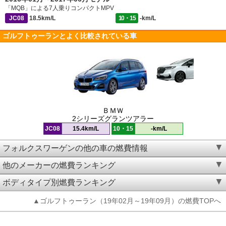
「MQB」による7人乗りコンパクトMPV
JC08
18.5km/L
10・15
-km/L
ゴルフトゥーランとよく比較されている車
ＢＭＷ
2シリーズグランツアラー
JC08
15.4km/L
10・15
-km/L
フォルクスワーゲンの他の車の燃費情報
他のメーカーの燃費ランキング
ボディタイプ別燃費ランキング
▲ゴルフトゥーラン（19年02月～19年09月）の燃費TOPへ