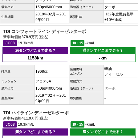
フロア7AT
FF
150ps/6000rpm
ターボ
最大出力
過給器（ターボ）
2019年02月～201
H32年度燃費基準
生産期間
燃費性能
9年09月
+10%達成
TDI コンフォートライン ディーゼルターボ
新車時価格
378.9
万円(税込)
JC08
19.3km/L
10・15
-km/L
満タンでどこまで走る？
満タンでどこまで走る？
1158km
-km
軽油
使用燃料
1968cc
排気量
エンジン
ディーゼル
フロア6AT
FF
ミッション
駆動方式
150ps/4000rpm
ターボ
最大出力
過給器（ターボ）
2019年02月～201
-
生産期間
燃費性能
9年09月
TDI ハイライン ディーゼルターボ
新車時価格
411.9
万円(税込)
JC08
19.3km/L
10・15
-km/L
満タンでどこまで走る？
満タンでどこまで走る？