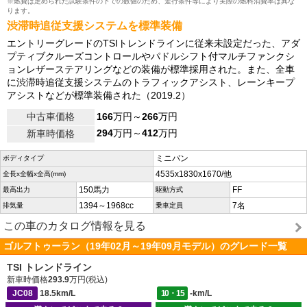
※燃費は定められた試験条件の下での数値のため、走行条件等により実際の燃料消費率は異な
ります。
渋滞時追従支援システムを標準装備
エントリーグレードのTSIトレンドラインに従来未設定だった、アダ
プティブクルーズコントロールやパドルシフト付マルチファンクシ
ョンレザーステアリングなどの装備が標準採用された。また、全車
に渋滞時追従支援システムのトラフィックアシスト、レーンキープ
アシストなどが標準装備された（2019.2）
中古車価格
166
万円～
266
万円
294
万円～
412
万円
新車時価格
ミニバン
ボディタイプ
4535x1830x1670/他
全長x全幅x全高(mm)
150馬力
FF
最高出力
駆動方式
1394～1968cc
7名
排気量
乗車定員
この車のカタログ情報を見る
ゴルフトゥーラン（19年02月～19年09月モデル）のグレード一覧
TSI トレンドライン
新車時価格
293.9
万円(税込)
JC08
18.5km/L
10・15
-km/L