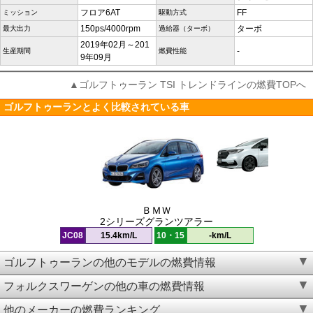
フロア6AT
FF
ミッション
駆動方式
150ps/4000rpm
ターボ
最大出力
過給器（ターボ）
2019年02月～201
-
生産期間
燃費性能
9年09月
▲ゴルフトゥーラン TSI トレンドラインの燃費TOPへ
ゴルフトゥーランとよく比較されている車
ＢＭＷ
2シリーズグランツアラー
JC08
15.4km/L
10・15
-km/L
ゴルフトゥーランの他のモデルの燃費情報
フォルクスワーゲンの他の車の燃費情報
他のメーカーの燃費ランキング