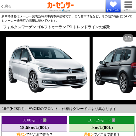
戻る
お気に入り
メニュー
新車時価格はメーカー発表当時の車両本体価格です。また基本情報など、その他の項目について
もメーカー発表時の情報に基いています。
フォルクスワーゲン ゴルフトゥーラン TSI トレンドラインの燃費
1/3
16年(H28)1月、FMC時のフロント。仕様はグレードにより異なります
JC08モード
10・15モード
18.5km/L(60L)
-km/L(60L)
満タン
でどこまで走る？
満タン
でどこまで走る？