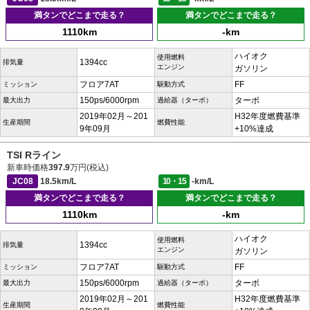
満タンでどこまで走る？
満タンでどこまで走る？
1110km
-km
ハイオク
使用燃料
1394cc
排気量
エンジン
ガソリン
フロア7AT
FF
ミッション
駆動方式
150ps/6000rpm
ターボ
最大出力
過給器（ターボ）
2019年02月～201
H32年度燃費基準
生産期間
燃費性能
9年09月
+10%達成
TSI Rライン
新車時価格
397.9
万円(税込)
JC08
18.5km/L
10・15
-km/L
満タンでどこまで走る？
満タンでどこまで走る？
1110km
-km
ハイオク
使用燃料
1394cc
排気量
エンジン
ガソリン
フロア7AT
FF
ミッション
駆動方式
150ps/6000rpm
ターボ
最大出力
過給器（ターボ）
2019年02月～201
H32年度燃費基準
生産期間
燃費性能