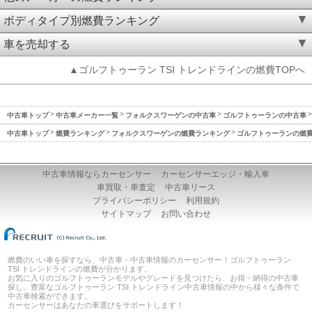
ボディタイプ別燃費ランキング
車を売却する
▲ゴルフトゥーラン TSI トレンドラインの燃費TOPへ
中古車トップ
中古車メーカー一覧
フォルクスワーゲンの中古車
ゴルフトゥーランの中古車
中古車トップ
燃費ランキング
フォルクスワーゲンの燃費ランキング
ゴルフトゥーランの燃
中古車情報ならカーセンサー
カーセンサーエッジ・輸入車
車買取・車査定
中古車リース
プライバシーポリシー
利用規約
サイトマップ
お問い合わせ
燃費のいい車を探すなら、中古車・中古車情報のカーセンサー！ゴルフトゥーラン
TSI トレンドラインの燃費が分かります。
お気に入りのゴルフトゥーランモデルやグレードを見つけたら、お得・納得の中古車
探し。豊富なゴルフトゥーラン TSI トレンドライン中古車情報の中から様々な条件で
中古車検索ができます。
カーセンサーはあなたの車選びをサポートします！