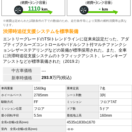
（燃費×タンク容量）
（燃費×タンク容量）
1110
-
km
km
※燃費は定められた試験条件の下での数値のため、走行条件等により実際の燃料消費率は異な
ります。
渋滞時追従支援システムを標準装備
エントリーグレードのTSIトレンドラインに従来未設定だった、アダ
プティブクルーズコントロールやパドルシフト付マルチファンクシ
ョンレザーステアリングなどの装備が標準採用された。また、全車
に渋滞時追従支援システムのトラフィックアシスト、レーンキープ
アシストなどが標準装備された（2019.2）
中古車価格
---
293.9
万円(税込)
新車時価格
1560kg
7名
車両重量
乗車定員
2785mm
3列
ホイールベース
シート列数
FF
フロア7AT
駆動方式
ミッション
フロア
5ドア
ミッション位置
ドア数
5.5m
160mm
最小回転半径
最低地上高
4535x1830x1670
全長x全幅x全高(mm)
-x-x-
室内 全長x全幅x全高(mm)