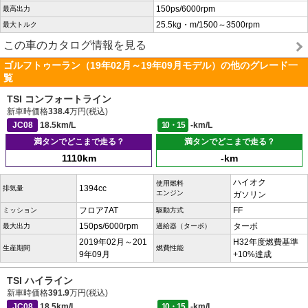
150ps/6000rpm
最高出力
25.5kg・m/1500～3500rpm
最大トルク
この車のカタログ情報を見る
ゴルフトゥーラン（19年02月～19年09月モデル）の他のグレード一
覧
TSI コンフォートライン
新車時価格
338.4
万円(税込)
JC08
18.5km/L
10・15
-km/L
満タンでどこまで走る？
満タンでどこまで走る？
1110km
-km
ハイオク
使用燃料
1394cc
排気量
エンジン
ガソリン
フロア7AT
FF
ミッション
駆動方式
150ps/6000rpm
ターボ
最大出力
過給器（ターボ）
2019年02月～201
H32年度燃費基準
生産期間
燃費性能
9年09月
+10%達成
TSI ハイライン
新車時価格
391.9
万円(税込)
JC08
18.5km/L
10・15
-km/L