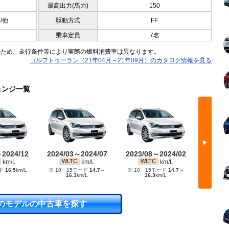
最高出力(馬力)
150
0/他
駆動方式
FF
乗車定員
7名
のため、走行条件等により実際の燃料消費率は異なります。
ゴルフトゥーラン（21年04月～21年09月）のカタログ情報を見る
ェンジ一覧
▶
～2024/12
2024/03～2024/07
2023/08～2024/02
2022/
WLTC
WLTC
WL
km/L
km/L
km/L
ード
16.5
km/L
※ 10・15モード
14.7
～
※ 10・15モード
14.7
～
※ 10・
16.3
km/L
16.3
km/L
1
のモデルの中古車を探す