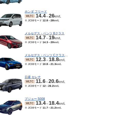
ホンダ フリード
14.4
26
WLTC
～
km/L
※ JC08モード
12.8
～
28
km/L
メルセデス・ベンツ Bクラス
14.7
19
WLTC
～
km/L
※ JC08モード
14.3
～
20
km/L
メルセデス・ベンツ Cクラスワゴン
12.3
18.8
WLTC
～
km/L
※ JC08モード
10.8
～
21.3
km/L
日産 セレナ
08～2023/07
2022/04～2022/07
2021/10～2022/03
202
11.6
20.6
TC
WLTC
WLTC
JC08
km/L
km/L
km/L
WLTC
～
km/L
15モード
14.7
～
※ 10・15モード
14.7
～
※ 10・15モード
14.7
～
※ JC08モード
12
～
26.2
km/L
6.3
km/L
16.3
km/L
16.3
km/L
プジョー 5008
13.4
18.4
WLTC
～
km/L
※ JC08モード
11.7
～
21.2
km/L