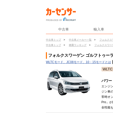
中古車
輸入車
中古車トップ
>
中古車メーカー一覧
>
フォルクス
中古車トップ
>
燃費ランキング
>
フォルクスワー
フォルクスワーゲン ゴルフトゥーラン
WLTCモード、JC08モード、10・15モードとは
WLTC
パワー
エンジン
ジン車の
常時オンラ
Pro
全性能も