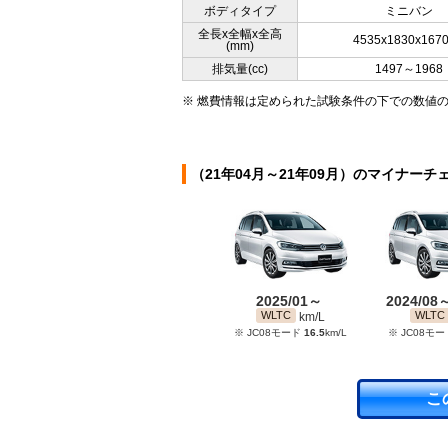
ボディタイプ
ミニバン
全長x全幅x全高
4535x1830x167
(mm)
排気量(cc)
1497～1968
※ 燃費情報は定められた試験条件の下での数値
（21年04月～21年09月）のマイナーチ
2025/01～
2024/08
WLTC
WLTC
km/L
※ JC08モード
16.5
km/L
※ JC08モ
こ