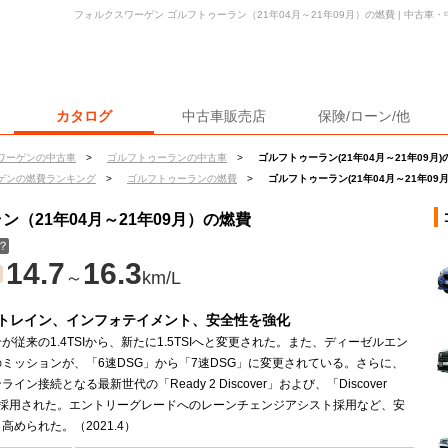
フォルクスワーゲン ゴルフトゥーラン（21年04月～21年09月）の燃費 | 中古
カタログ
中古車販売店
保険/ローン/他
ワーゲンの中古車
>
ゴルフトゥーランの中古車
>
ゴルフトゥーラン(21年04月～21年09月)
ゲンの燃費ランキング
>
ゴルフトゥーランの燃費
>
ゴルフトゥーラン(21年04月～21年09
（21年04月～21年09月）の燃費
？
14.7
16.3
～
km/L
トレイン、インフォテイメント、安全性を強化
が従来の1.4TSIから、新たに1.5TSIへと変更された。また、ディーゼルエン
ミッションが、「6速DSG」から「7速DSG」に変更されている。さらに、
イン接続となる最新世代の「Ready 2 Discover」および、「Discover
」が採用された。エントリーグレードへのレーンチェンジアシスト採用など、安
高められた。（2021.4）