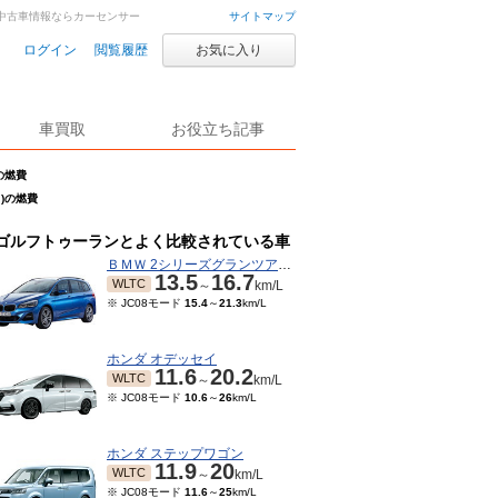
車・中古車情報ならカーセンサー
サイトマップ
ログイン
閲覧履歴
お気に入り
車買取
お役立ち記事
の燃費
月)の燃費
ゴルフトゥーランとよく比較されている車
ＢＭＷ 2シリーズグランツアラー
13.5
16.7
WLTC
～
km/L
※ JC08モード
15.4
～
21.3
km/L
ホンダ オデッセイ
11.6
20.2
WLTC
～
km/L
※ JC08モード
10.6
～
26
km/L
ホンダ ステップワゴン
11.9
20
WLTC
～
km/L
※ JC08モード
11.6
～
25
km/L