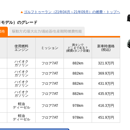
ゴルフトゥーラン（21年04月～21年09月）の燃費・トップヘ
9月モデル）のグレード
価格
駆動方式/最大出力/過給器/生産期間/燃費性能
満タンで
使用燃料
新車時価格
ミッション
どこまで走る？
エンジン
(税込)
(燃費xタンク容量)
ハイオク
フロア7AT
882km
321.9
万円
ガソリン
ハイオク
フロア7AT
882km
369.9
万円
ガソリン
ハイオク
フロア7AT
882km
431.9
万円
ガソリン
ハイオク
フロア7AT
882km
435.9
万円
ガソリン
軽油
フロア7AT
978km
416.3
万円
ディーゼル
軽油
フロア7AT
978km
451.9
万円
ディーゼル