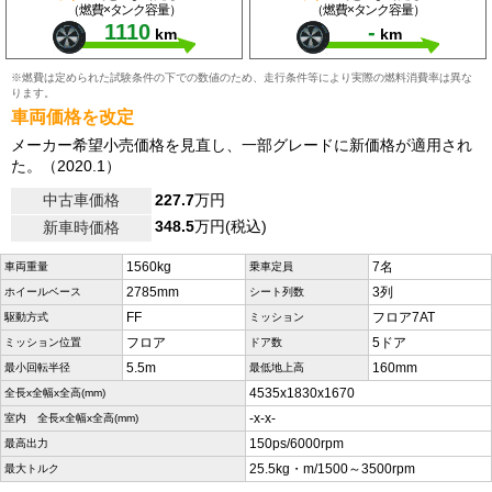
（燃費×タンク容量）
（燃費×タンク容量）
1110
-
km
km
※燃費は定められた試験条件の下での数値のため、走行条件等により実際の燃料消費率は異な
ります。
車両価格を改定
メーカー希望小売価格を見直し、一部グレードに新価格が適用され
た。（2020.1）
中古車価格
227.7
万円
348.5
万円(税込)
新車時価格
1560kg
7名
車両重量
乗車定員
2785mm
3列
ホイールベース
シート列数
FF
フロア7AT
駆動方式
ミッション
フロア
5ドア
ミッション位置
ドア数
5.5m
160mm
最小回転半径
最低地上高
4535x1830x1670
全長x全幅x全高(mm)
-x-x-
室内 全長x全幅x全高(mm)
150ps/6000rpm
最高出力
25.5kg・m/1500～3500rpm
最大トルク