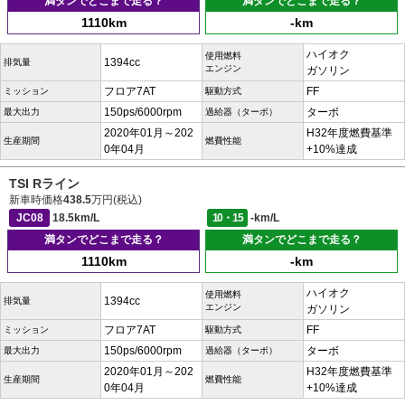
満タンでどこまで走る？
満タンでどこまで走る？
1110km
-km
ハイオク
使用燃料
1394cc
排気量
エンジン
ガソリン
フロア7AT
FF
ミッション
駆動方式
150ps/6000rpm
ターボ
最大出力
過給器（ターボ）
2020年01月～202
H32年度燃費基準
生産期間
燃費性能
0年04月
+10%達成
TSI Rライン
新車時価格
438.5
万円(税込)
JC08
18.5km/L
10・15
-km/L
満タンでどこまで走る？
満タンでどこまで走る？
1110km
-km
ハイオク
使用燃料
1394cc
排気量
エンジン
ガソリン
フロア7AT
FF
ミッション
駆動方式
150ps/6000rpm
ターボ
最大出力
過給器（ターボ）
2020年01月～202
H32年度燃費基準
生産期間
燃費性能
0年04月
+10%達成