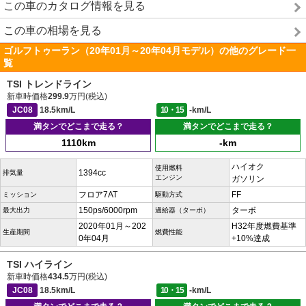
この車のカタログ情報を見る
この車の相場を見る
ゴルフトゥーラン（20年01月～20年04月モデル）の他のグレード一
覧
TSI トレンドライン
新車時価格
299.9
万円(税込)
JC08
18.5km/L
10・15
-km/L
満タンでどこまで走る？
満タンでどこまで走る？
1110km
-km
ハイオク
使用燃料
1394cc
排気量
エンジン
ガソリン
フロア7AT
FF
ミッション
駆動方式
150ps/6000rpm
ターボ
最大出力
過給器（ターボ）
2020年01月～202
H32年度燃費基準
生産期間
燃費性能
0年04月
+10%達成
TSI ハイライン
新車時価格
434.5
万円(税込)
JC08
18.5km/L
10・15
-km/L