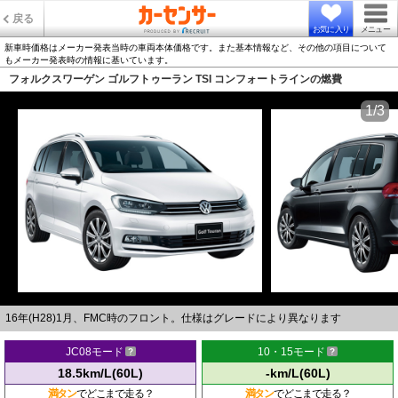
戻る
お気に入り
メニュー
新車時価格はメーカー発表当時の車両本体価格です。また基本情報など、その他の項目について
もメーカー発表時の情報に基いています。
フォルクスワーゲン ゴルフトゥーラン TSI コンフォートラインの燃費
1/3
16年(H28)1月、FMC時のフロント。仕様はグレードにより異なります
JC08モード
10・15モード
18.5km/L(60L)
-km/L(60L)
満タン
でどこまで走る？
満タン
でどこまで走る？