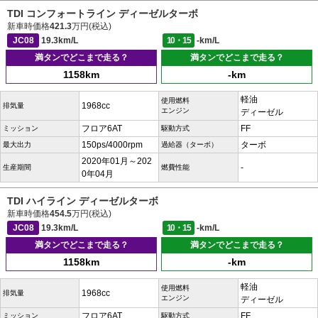
TDI コンフォートライン ディーゼルターボ
新車時価格
421.3
万円(税込)
JC08
19.3km/L
10・15
-km/L
満タンでどこまで走る？
満タンでどこまで走る？
1158km
-km
軽油
使用燃料
1968cc
排気量
エンジン
ディーゼル
フロア6AT
FF
ミッション
駆動方式
150ps/4000rpm
ターボ
最大出力
過給器（ターボ）
2020年01月～202
-
生産期間
燃費性能
0年04月
TDI ハイライン ディーゼルターボ
新車時価格
454.5
万円(税込)
JC08
19.3km/L
10・15
-km/L
満タンでどこまで走る？
満タンでどこまで走る？
1158km
-km
軽油
使用燃料
1968cc
排気量
エンジン
ディーゼル
フロア6AT
FF
ミッション
駆動方式