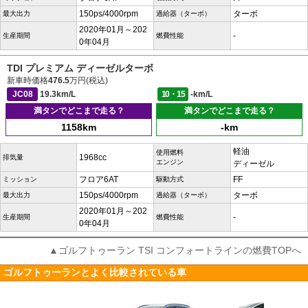
150ps/4000rpm
ターボ
最大出力
過給器（ターボ）
2020年01月～202
-
生産期間
燃費性能
0年04月
TDI プレミアム ディーゼルターボ
新車時価格
476.5
万円(税込)
JC08
19.3km/L
10・15
-km/L
満タンでどこまで走る？
満タンでどこまで走る？
1158km
-km
軽油
使用燃料
1968cc
排気量
エンジン
ディーゼル
フロア6AT
FF
ミッション
駆動方式
150ps/4000rpm
ターボ
最大出力
過給器（ターボ）
2020年01月～202
-
生産期間
燃費性能
0年04月
▲ゴルフトゥーラン TSI コンフォートラインの燃費TOPへ
ゴルフトゥーランとよく比較されている車