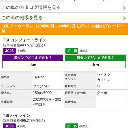
この車のカタログ情報を見る
この車の相場を見る
ゴルフトゥーラン（23年08月～24年02月モデル）の他のグレード一
覧
TSI コンフォートライン
新車時価格
443.5
万円(税込)
JC08
-km/L
10・15
-km/L
満タンでどこまで走る？
満タンでどこまで走る？
-km
-km
ハイオク
使用燃料
1497cc
排気量
エンジン
ガソリン
フロア7AT
FF
ミッション
駆動方式
150ps/6000rpm
ターボ
最大出力
過給器（ターボ）
2023年08月～202
-
生産期間
燃費性能
4年02月
TSI ハイライン
新車時価格
495.7
万円(税込)
JC08
-km/L
10・15
-km/L