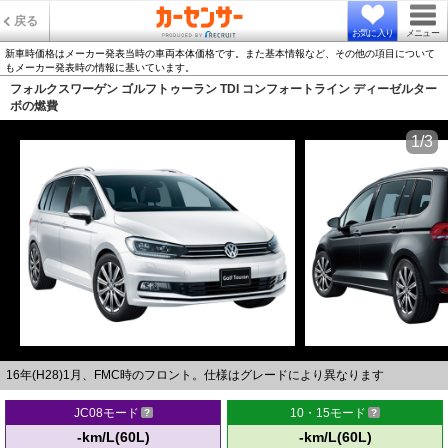
戻る
お気に入り
メニュー
新車時価格はメーカー発表当時の車両本体価格です。また基本情報など、その他の項目について
もメーカー発表時の情報に基いています。
フォルクスワーゲン ゴルフトゥーラン TDI コンフォートライン ディーゼルター
ボの燃費
1/3
16年(H28)1月、FMC時のフロント。仕様はグレードにより異なります
JC08モード
10・15モード
-km/L(60L)
-km/L(60L)