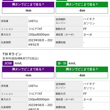
満タンでどこまで走る？
満タンでどこまで走る？
-km
-km
ハイオク
使用燃料
1497cc
排気量
エンジン
ガソリン
フロア7AT
FF
ミッション
駆動方式
150ps/6000rpm
ターボ
最大出力
過給器（ターボ）
2023年08月～202
-
生産期間
燃費性能
4年02月
TSI Rライン
新車時価格
499.9
万円(税込)
JC08
-km/L
10・15
-km/L
満タンでどこまで走る？
満タンでどこまで走る？
-km
-km
ハイオク
使用燃料
1497cc
排気量
エンジン
ガソリン
フロア7AT
FF
ミッション
駆動方式
150ps/6000rpm
ターボ
最大出力
過給器（ターボ）
2023年08月～202
-
生産期間
燃費性能
4年02月