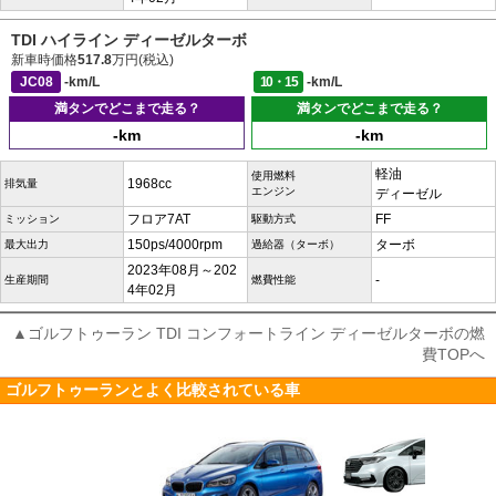
TDI ハイライン ディーゼルターボ
新車時価格
517.8
万円(税込)
JC08
-km/L
10・15
-km/L
満タンでどこまで走る？
満タンでどこまで走る？
-km
-km
軽油
使用燃料
1968cc
排気量
エンジン
ディーゼル
フロア7AT
FF
ミッション
駆動方式
150ps/4000rpm
ターボ
最大出力
過給器（ターボ）
2023年08月～202
-
生産期間
燃費性能
4年02月
▲ゴルフトゥーラン TDI コンフォートライン ディーゼルターボの燃
費TOPへ
ゴルフトゥーランとよく比較されている車