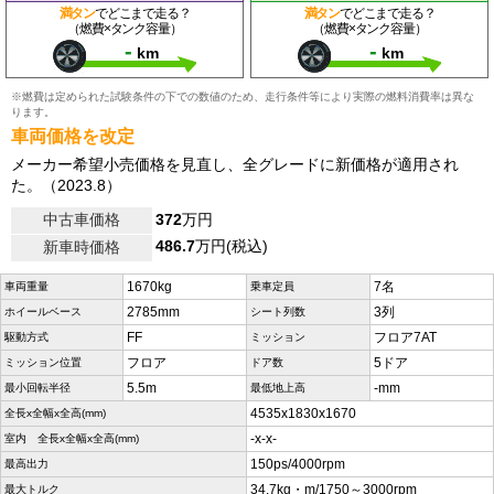
満タン
でどこまで走る？
満タン
でどこまで走る？
（燃費×タンク容量）
（燃費×タンク容量）
-
-
km
km
※燃費は定められた試験条件の下での数値のため、走行条件等により実際の燃料消費率は異な
ります。
車両価格を改定
メーカー希望小売価格を見直し、全グレードに新価格が適用され
た。（2023.8）
中古車価格
372
万円
486.7
万円(税込)
新車時価格
1670kg
7名
車両重量
乗車定員
2785mm
3列
ホイールベース
シート列数
FF
フロア7AT
駆動方式
ミッション
フロア
5ドア
ミッション位置
ドア数
5.5m
-mm
最小回転半径
最低地上高
4535x1830x1670
全長x全幅x全高(mm)
-x-x-
室内 全長x全幅x全高(mm)
150ps/4000rpm
最高出力
34.7kg・m/1750～3000rpm
最大トルク