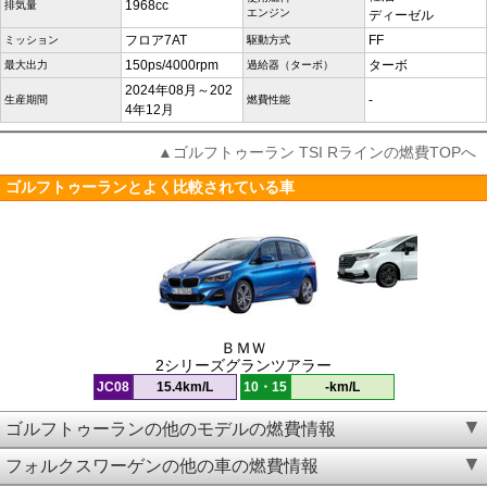
1968cc
排気量
エンジン
ディーゼル
フロア7AT
FF
ミッション
駆動方式
150ps/4000rpm
ターボ
最大出力
過給器（ターボ）
2024年08月～202
-
生産期間
燃費性能
4年12月
▲ゴルフトゥーラン TSI Rラインの燃費TOPへ
ゴルフトゥーランとよく比較されている車
ＢＭＷ
2シリーズグランツアラー
JC08
15.4km/L
10・15
-km/L
ゴルフトゥーランの他のモデルの燃費情報
フォルクスワーゲンの他の車の燃費情報