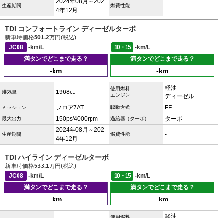
2024年08月～202
-
生産期間
燃費性能
4年12月
TDI コンフォートライン ディーゼルターボ
新車時価格
501.2
万円(税込)
JC08
-km/L
10・15
-km/L
満タンでどこまで走る？
満タンでどこまで走る？
-km
-km
軽油
使用燃料
1968cc
排気量
エンジン
ディーゼル
フロア7AT
FF
ミッション
駆動方式
150ps/4000rpm
ターボ
最大出力
過給器（ターボ）
2024年08月～202
-
生産期間
燃費性能
4年12月
TDI ハイライン ディーゼルターボ
新車時価格
533.1
万円(税込)
JC08
-km/L
10・15
-km/L
満タンでどこまで走る？
満タンでどこまで走る？
-km
-km
軽油
使用燃料