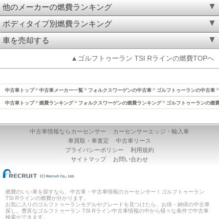
他のメーカーの燃費ランキング
ボディタイプ別燃費ランキング
車を売却する
▲ゴルフトゥーラン TSI Rラインの燃費TOPへ
中古車トップ
中古車メーカー一覧
フォルクスワーゲンの中古車
ゴルフトゥーランの中古車
中古車トップ
燃費ランキング
フォルクスワーゲンの燃費ランキング
ゴルフトゥーランの燃
中古車情報ならカーセンサー
カーセンサーエッジ・輸入車
車買取・車査定
中古車リース
プライバシーポリシー
利用規約
サイトマップ
お問い合わせ
燃費のいい車を探すなら、中古車・中古車情報のカーセンサー！ゴルフトゥーラン
TSI Rラインの燃費が分かります。
お気に入りのゴルフトゥーランモデルやグレードを見つけたら、お得・納得の中古車
探し。豊富なゴルフトゥーラン TSI Rライン中古車情報の中から様々な条件で中古車
検索ができます。