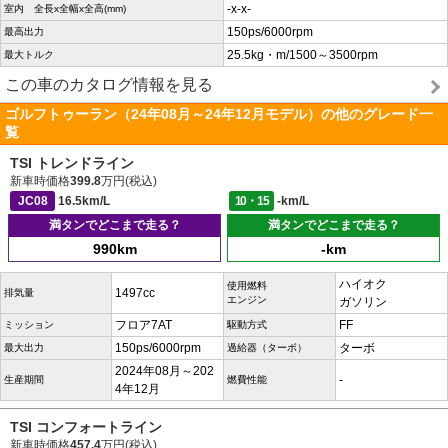
-x-x-
室内 全長x全幅x全高(mm)
150ps/6000rpm
最高出力
25.5kg・m/1500～3500rpm
最大トルク
この車のカタログ情報を見る
ゴルフトゥーラン（24年08月～24年12月モデル）の他のグレード一
覧
TSI トレンドライン
新車時価格
399.8
万円(税込)
JC08
16.5km/L
10・15
-km/L
満タンでどこまで走る？
満タンでどこまで走る？
990km
-km
ハイオク
使用燃料
1497cc
排気量
エンジン
ガソリン
フロア7AT
FF
ミッション
駆動方式
150ps/6000rpm
ターボ
最大出力
過給器（ターボ）
2024年08月～202
-
生産期間
燃費性能
4年12月
TSI コンフォートライン
新車時価格
457.4
万円(税込)