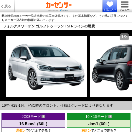
戻る
お気に入り
メニュー
新車時価格はメーカー発表当時の車両本体価格です。また基本情報など、その他の項目について
もメーカー発表時の情報に基いています。
フォルクスワーゲン ゴルフトゥーラン TSI Rラインの燃費
1/3
16年(H28)1月、FMC時のフロント。仕様はグレードにより異なります
JC08モード
10・15モード
16.5km/L(60L)
-km/L(60L)
満タン
でどこまで走る？
満タン
でどこまで走る？