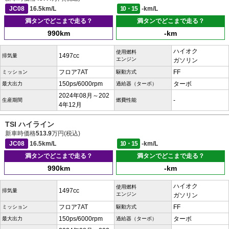
JC08
16.5km/L
10・15
-km/L
満タンでどこまで走る？
満タンでどこまで走る？
990km
-km
ハイオク
使用燃料
1497cc
排気量
エンジン
ガソリン
フロア7AT
FF
ミッション
駆動方式
150ps/6000rpm
ターボ
最大出力
過給器（ターボ）
2024年08月～202
-
生産期間
燃費性能
4年12月
TSI ハイライン
新車時価格
513.9
万円(税込)
JC08
16.5km/L
10・15
-km/L
満タンでどこまで走る？
満タンでどこまで走る？
990km
-km
ハイオク
使用燃料
1497cc
排気量
エンジン
ガソリン
フロア7AT
FF
ミッション
駆動方式
150ps/6000rpm
ターボ
最大出力
過給器（ターボ）