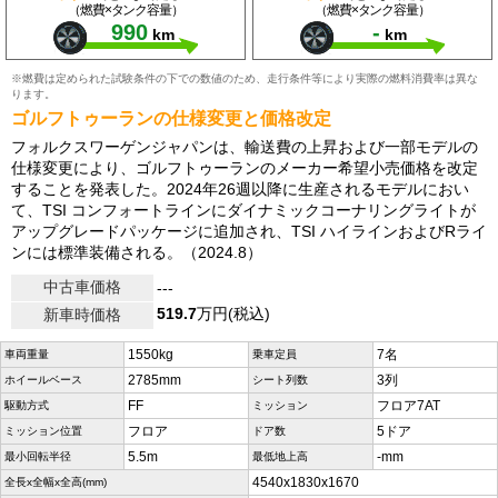
（燃費×タンク容量）
（燃費×タンク容量）
990
-
km
km
※燃費は定められた試験条件の下での数値のため、走行条件等により実際の燃料消費率は異な
ります。
ゴルフトゥーランの仕様変更と価格改定
フォルクスワーゲンジャパンは、輸送費の上昇および一部モデルの
仕様変更により、ゴルフトゥーランのメーカー希望小売価格を改定
することを発表した。2024年26週以降に生産されるモデルにおい
て、TSI コンフォートラインにダイナミックコーナリングライトが
アップグレードパッケージに追加され、TSI ハイラインおよびRライ
ンには標準装備される。（2024.8）
中古車価格
---
519.7
万円(税込)
新車時価格
1550kg
7名
車両重量
乗車定員
2785mm
3列
ホイールベース
シート列数
FF
フロア7AT
駆動方式
ミッション
フロア
5ドア
ミッション位置
ドア数
5.5m
-mm
最小回転半径
最低地上高
4540x1830x1670
全長x全幅x全高(mm)